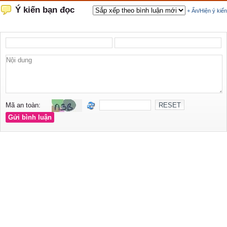
Ý kiến bạn đọc
+ Ẩn/Hiện ý kiến
Mã an toàn: