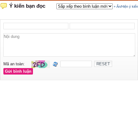
Ý kiến bạn đọc
+ Ẩn/Hiện ý kiến
Mã an toàn: