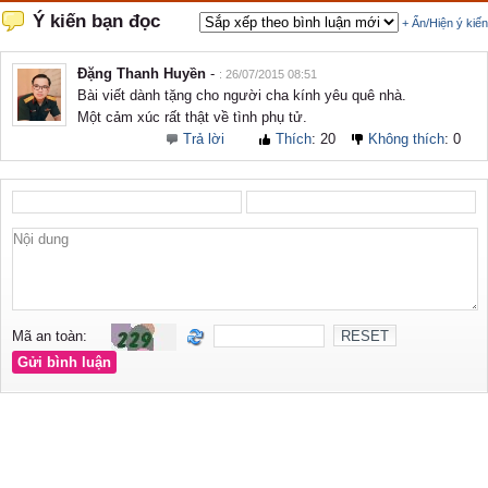
Ý kiến bạn đọc
+ Ẩn/Hiện ý kiến
Đặng Thanh Huyền
-
: 26/07/2015 08:51
Bài viết dành tặng cho người cha kính yêu quê nhà.
Một cảm xúc rất thật về tình phụ tử.
Trả lời
Thích
:
20
Không thích
:
0
Mã an toàn: