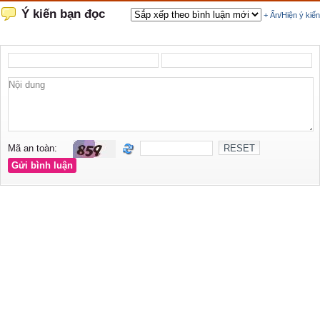
Ý kiến bạn đọc
+ Ẩn/Hiện ý kiến
Mã an toàn: