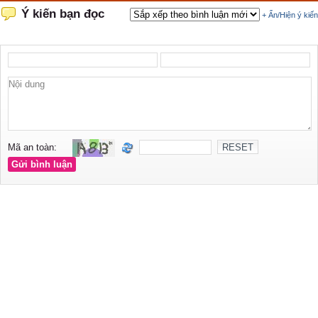
Ý kiến bạn đọc
+ Ẩn/Hiện ý kiến
Mã an toàn: