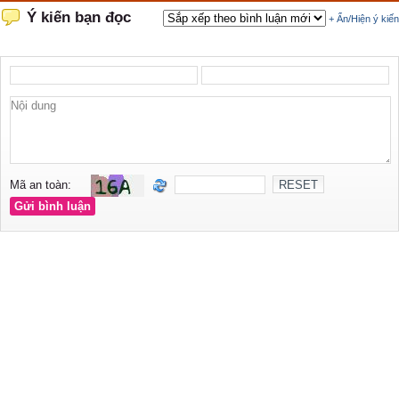
Ý kiến bạn đọc
+ Ẩn/Hiện ý kiến
Mã an toàn: