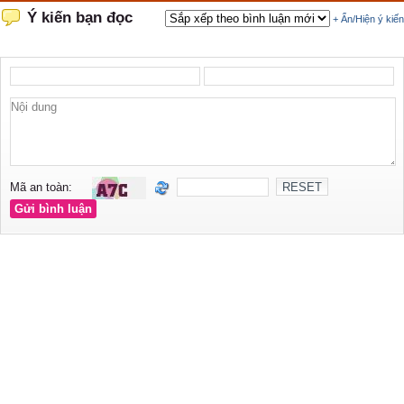
Ý kiến bạn đọc
+ Ẩn/Hiện ý kiến
Mã an toàn: