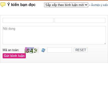
Ý kiến bạn đọc
+ Ẩn/Hiện ý kiến
Mã an toàn: