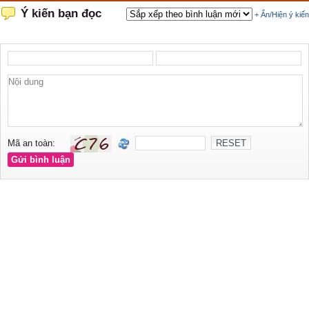
Ý kiến bạn đọc
+ Ẩn/Hiện ý kiến
Mã an toàn: