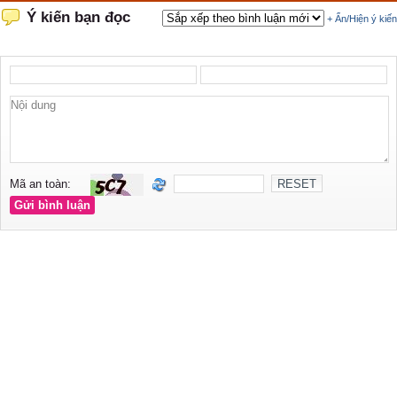
Ý kiến bạn đọc
+ Ẩn/Hiện ý kiến
Mã an toàn: