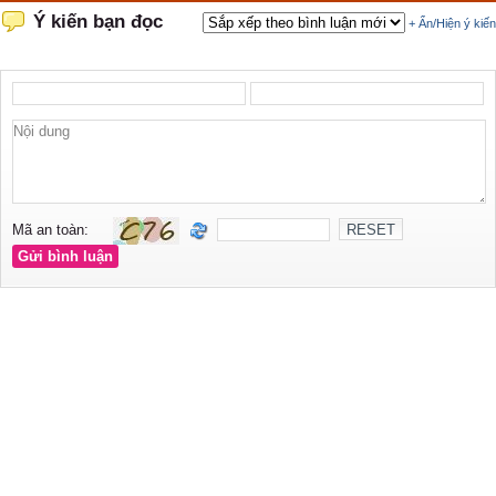
Ý kiến bạn đọc
+ Ẩn/Hiện ý kiến
Mã an toàn: