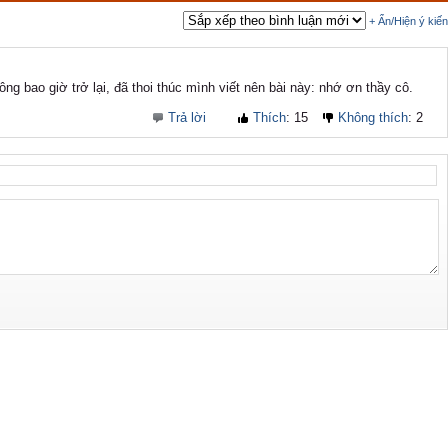
+ Ẩn/Hiện ý kiến
ng bao giờ trở lại, đã thoi thúc mình viết nên bài này: nhớ ơn thầy cô.
Trả lời
Thích
:
15
Không thích
:
2