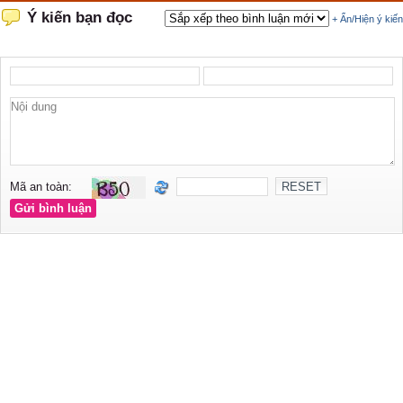
Ý kiến bạn đọc
+ Ẩn/Hiện ý kiến
Mã an toàn: