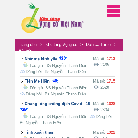
Trang chủ
>
Kho tàng Vọng cổ
>
Đờn ca Tài tử
>
Bài bản
Nhớ mẹ kính yêu
Mã số:
1713
2465
Tác giả:
BS Nguyễn Thanh Điền
Đăng bởi: Bs Nguyễn Thanh Điền
Tiễn Mẹ Hiền
Mã số:
1715
2528
Tác giả:
BS Nguyễn Thanh Điền
Đăng bởi: Bs Nguyễn Thanh Điền
Chung lòng chống dịch Covid - 19
Mã số:
1628
2804
Tác giả:
BS Nguyễn Thanh Điền
Đăng bởi:
Bs Nguyễn Thanh Điền
Tình xuân thắm
Mã số:
1922