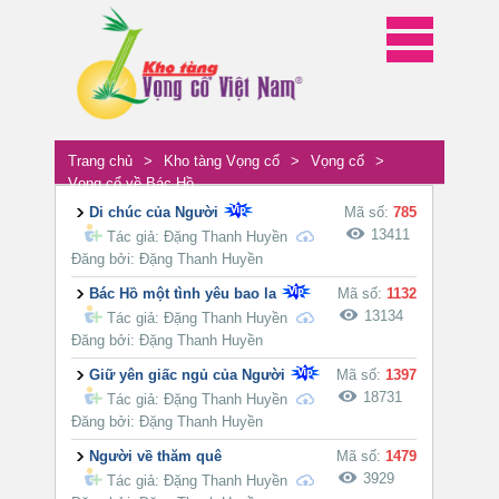
Trang chủ
>
Kho tàng Vọng cổ
>
Vọng cổ
>
Vọng cổ về Bác Hồ
Di chúc của Người
Mã số:
785
13411
Tác giả:
Đặng Thanh Huyền
Đăng bởi: Đặng Thanh Huyền
Bác Hồ một tình yêu bao la
Mã số:
1132
13134
Tác giả:
Đặng Thanh Huyền
Đăng bởi: Đặng Thanh Huyền
Giữ yên giấc ngủ của Người
Mã số:
1397
18731
Tác giả:
Đặng Thanh Huyền
Đăng bởi: Đặng Thanh Huyền
Người về thăm quê
Mã số:
1479
3929
Tác giả:
Đặng Thanh Huyền