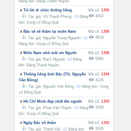
Đăng bởi: Đặng Thanh Huyền
Từ lời di chúc thiêng liêng
Mã số:
1395
4342
Tác giả:
Võ Thanh Phong
Đăng
bởi: Vọng cổ Đồng Quê
Bác sẽ về thăm lại miền Nam
Mã số:
1390
4818
Tác giả:
Nguyễn Trung Nguyên
Đăng bởi: Vọng cổ Đồng Quê
Miền Nam nhớ mãi ơn Người
Mã số:
1396
5896
Tác giả:
Bạch Nguyệt
Đăng
bởi: Đặng Thanh Huyền
Thiêng liêng tình Bác (TG: Nguyễn
Mã số:
1394
Văn Đông)
4125
Tác giả:
Nguyễn Văn Đông
Đăng bởi: Vọng
cổ Đồng Quê
Hồ Chí Minh đẹp nhất tên người
Mã số:
1393
4160
Tác giả:
Phan Văn Thanh
Đăng
bởi: Vọng cổ Đồng Quê
Ngày Bác vô thăm
Mã số:
1392
3535
Tác giả:
Thanh Hải
Đăng bởi: