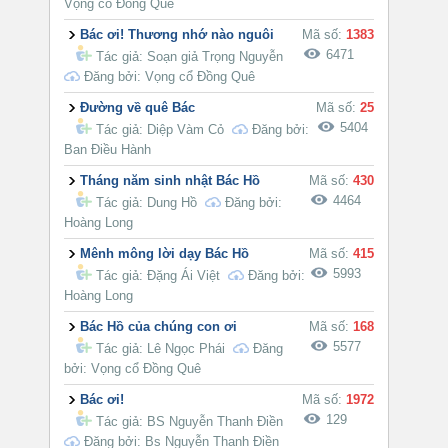
Vọng cổ Đồng Quê
Bác ơi! Thương nhớ nào nguôi
Mã số:
1383
6471
Tác giả:
Soạn giả Trọng Nguyễn
Đăng bởi: Vọng cổ Đồng Quê
Đường về quê Bác
Mã số:
25
5404
Tác giả:
Diệp Vàm Cỏ
Đăng bởi:
Ban Điều Hành
Tháng năm sinh nhật Bác Hồ
Mã số:
430
4464
Tác giả:
Dung Hồ
Đăng bởi:
Hoàng Long
Mênh mông lời dạy Bác Hồ
Mã số:
415
5993
Tác giả:
Đặng Ái Việt
Đăng bởi:
Hoàng Long
Bác Hồ của chúng con ơi
Mã số:
168
5577
Tác giả:
Lê Ngọc Phái
Đăng
bởi: Vọng cổ Đồng Quê
Bác ơi!
Mã số:
1972
129
Tác giả:
BS Nguyễn Thanh Điền
Đăng bởi: Bs Nguyễn Thanh Điền