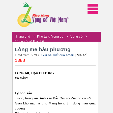
Trang chủ
>
Kho tàng Vọng cổ
>
Vọng cổ
>
Vọng cổ về Bác Hồ
Lòng mẹ hậu phương
| Mã số:
Lượt xem: 9793
| Gửi bài viết qua email
1388
LÒNG MẸ HẬU PHƯƠNG
Vũ Bằng
Lý con sáo
Trông, trông lên. Ánh sao Bắc đẩu soi đường con đi
Gian khổ nào nệ chi. Mang trong tim dòng máu quật
cường