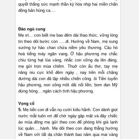
quyết thắng sức mạnh thần kỳ hòa nhịp hai miền chấn
động bản hùng ca….
Đảo ngủ cung
Mẹ ơi… con biết mẹ bao đêm dài thao thức, vững lòng
tin theo dõi bước con …..đi. Hướng về Nam, mẹ sung
sướng tự hào chan chứa niềm yêu thương. Câu hò
hoà tiếng máy ngân vang. Ở hậu phương mẹ chắc
chiu từng hạt lúa vàng, nhắc con vững dạ lên đàng,
mẹ gửi trọn mùa chiêm. Thuở còn ấu thơ, tay mẹ
nâng niu cực khổ đêm ngày , nay trên mỗi chặng
đường dài con đã lập nhiều chiến công. ôi Tiền tuyến
hậu phương, non sông một dãi nối liền, bom đạn Mỹ
đừng hòng… ngăn cách tình hậu phương.
Vọng cổ
5.
Mẹ tiển con đi vẫn nụ cười kiêu hãnh. Con dành giọt
nước mắt tuôn rơi để chờ ngày gặp mặt và đây chiếc
áo mùa đông mẹ gửi theo con để phòng khi giá lạnh
lúc quân…..hành. Mẹ dõi theo con đang thẳng hướng
về Nam với tất dạ chân thành bao năm qua mai vàng