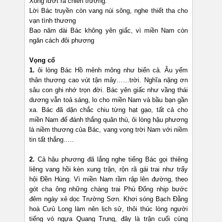
Xông lướt ra chiến trường.
Lời Bác truyền còn vang núi sông, nghe thiết tha cho
vạn tình thương
Bao năm dài Bác không yên giấc, vì miền Nam còn
ngăn cách đôi phương
Vọng cổ
1.
ôi lòng Bác Hồ mênh mông như biển cả. Âu yếm
thân thương cao vút tận mây……trời. Nghĩa nặng ơn
sâu con ghi nhớ trọn đời. Bác yên giấc như vầng thái
dương vẫn toả sáng, lo cho miền Nam và bầu bạn gần
xa. Bác đã dặn chắc chiu từng hạt gạo, tất cả cho
miền Nam để đánh thắng quân thù, ôi lòng hậu phương
là niềm thương của Bác, vang vọng trời Nam với niềm
tin tất thắng…..
2.
Cả hậu phương đã lắng nghe tiếng Bác gọi thiêng
liêng vang hồi kèn xung trận, rộn rã gái trai như trẩy
hội Đền Hùng. Vì miền Nam rầm rập lên đường, theo
gót cha ông những chàng trai Phù Đổng nhịp bước
đêm ngày xẻ dọc Trường Sơn. Khơi sóng Bạch Đằng
hoà Cưủ Long làm nên lịch sử, thôi thúc lòng người
tiếng vó ngựa Quang Trung, đây là trận cuối cùng