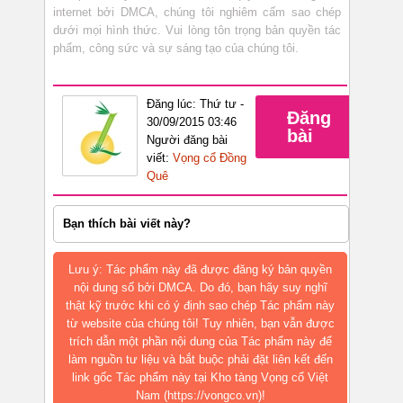
internet bởi DMCA, chúng tôi nghiêm cấm sao chép
dưới mọi hình thức. Vui lòng tôn trọng bản quyền tác
phẩm, công sức và sự sáng tạo của chúng tôi.
Đăng lúc: Thứ tư -
Đăng
30/09/2015 03:46
bài
Người đăng bài
viết:
Vọng cổ Đồng
Quê
Bạn thích bài viết này?
Lưu ý: Tác phẩm này đã được đăng ký bản quyền
nội dung số bởi DMCA. Do đó, bạn hãy suy nghĩ
thật kỹ trước khi có ý định sao chép Tác phẩm này
từ website của chúng tôi! Tuy nhiên, bạn vẫn được
trích dẫn một phần nội dung của Tác phẩm này để
làm nguồn tư liệu và bắt buộc phải đặt liên kết đến
link gốc Tác phẩm này tại Kho tàng Vọng cổ Việt
Nam (https://vongco.vn)!