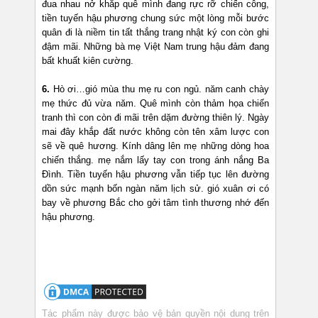
đua nhau nở khắp quê mình đang rực rỡ chiến công,
tiền tuyến hậu phương chung sức một lòng mỗi bước
quân đi là niềm tin tất thắng trang nhật ký con còn ghi
đậm mãi. Những bà mẹ Việt Nam trung hậu đảm đang
bất khuất kiên cường.
6.
Hò ơi…gió mùa thu mẹ ru con ngủ. năm canh chày
mẹ thức đủ vừa năm. Quê mình còn thảm họa chiến
tranh thì con còn đi mãi trên dặm đường thiên lý. Ngày
mai đây khắp đất nước không còn tên xâm lược con
sẽ về quê hương. Kính dâng lên mẹ những dòng hoa
chiến thắng. mẹ nắm lấy tay con trong ánh nắng Ba
Đình. Tiền tuyến hậu phương vẫn tiếp tục lên đường
dồn sức mạnh bốn ngàn năm lịch sử. gió xuân ơi có
bay về phương Bắc cho gởi tâm tình thương nhớ đến
hậu phương.
Tác phẩm này được bảo vệ bản quyền nội dung trên