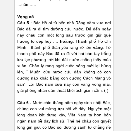
…năm…..
Vọng cổ
Câu 5 :
Bác Hồ ơi từ bến nhà Rồng năm xưa nơi
Bác đã ra đi tìm đường cứu nước. Để đến ngày
nay cháu con một lòng sau trước gìn giữ quê
hương to đẹp huy ….
hoàng
. Thành phố Hồ Chí
Minh - thành phố thân yêu rạng rỡ tên
vàng
. Từ
thành phố này Bác đã ra đi với hai bàn tay trắng
lưu lạc phương trời khi đất nước chẳng thấy mùa
xuân. Chân lý rạng ngời cuộc sống mới lại bừng
lên, “ Muốn cứu nước cứu dân không có con
đường nào khác bằng con đường Cách Mạng vô
sản”. Lời Bác năm xưa nay còn vang vọng mãi,
giải phóng nhân dân thoát khỏi ách giam cầm. (-)
Câu 6 :
Mười chín tháng năm ngày sinh nhật Bác,
chúng con vui mừng tựu hội về đây. Nguyện một
lòng đoàn kết dựng xây, Việt Nam ta hơn bốn
ngàn năm bề dày lịch sử. Thế hệ cháu con quyết
lòng gìn giữ, có Bác soi đường sanh tử chẳng nề