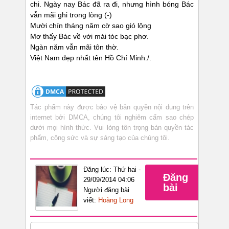
chi. Ngày nay Bác đã ra đi, nhưng hình bóng Bác
vẫn mãi ghi trong lòng (-)
Mười chín tháng năm cờ sao gió lộng
Mơ thấy Bác về với mái tóc bạc phơ.
Ngàn năm vẫn mãi tôn thờ.
Việt Nam đẹp nhất tên Hồ Chí Minh./.
Tác phẩm này được bảo vệ bản quyền nội dung trên
internet bởi DMCA, chúng tôi nghiêm cấm sao chép
dưới mọi hình thức. Vui lòng tôn trọng bản quyền tác
phẩm, công sức và sự sáng tạo của chúng tôi.
Đăng lúc: Thứ hai -
Đăng
29/09/2014 04:06
bài
Người đăng bài
viết:
Hoàng Long