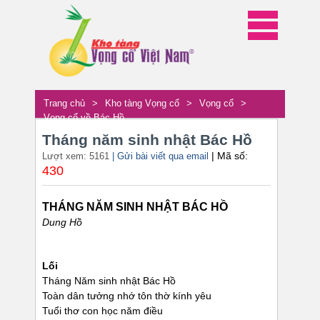
Trang chủ
>
Kho tàng Vọng cổ
>
Vọng cổ
>
Vọng cổ về Bác Hồ
Tháng năm sinh nhật Bác Hồ
| Mã số:
Lượt xem: 5161
| Gửi bài viết qua email
430
THÁNG NĂM SINH NHẬT BÁC HỒ
Dung Hồ
Lối
Tháng Năm sinh nhật Bác Hồ
Toàn dân tưởng nhớ tôn thờ kính yêu
Tuổi thơ con học năm điều