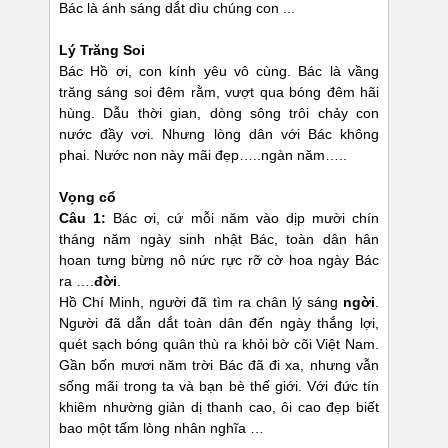
Bác là ánh sáng dắt dìu chúng con ...
Lý Trăng Soi
Bác Hồ ơi, con kính yêu vô cùng. Bác là vầng
trăng sáng soi đêm rằm, vượt qua bóng đêm hãi
hùng. Dẫu thời gian, dòng sông trôi chảy con
nước đầy vơi. Nhưng lòng dân với Bác không
phai. Nước non này mãi đẹp…..ngàn năm…..
Vọng cổ
Câu 1:
Bác ơi, cứ mỗi năm vào dịp mười chín
tháng năm ngày sinh nhật Bác, toàn dân hân
hoan tưng bừng nô nức rực rỡ cờ hoa ngày Bác
ra ….
đời
.
Hồ Chí Minh, người đã tìm ra chân lý sáng
ngời
.
Người đã dẫn dắt toàn dân đến ngày thắng lợi,
quét sạch bóng quân thù ra khỏi bờ cõi Việt Nam.
Gần bốn mươi năm trời Bác đã đi xa, nhưng vẫn
sống mãi trong ta và bạn bè thế giới. Với đức tín
khiêm nhường giản dị thanh cao, ôi cao đẹp biết
bao một tấm lòng nhân nghĩa …