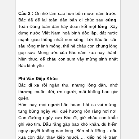
Câu 2 :
Ôi nhớ làm sao hơn bốn mươi năm trước,
Bác đã để lại toàn dân bản di chúc sau
cùng
.
Toàn Đảng toàn dân hãy đoàn kết một
lòng
. Xây
dựng nước Việt Nam hoà bình độc lập, đất nước
mạnh giàu thống nhất non sông. Lời Bác ân cần
sâu rộng mênh mông, thế hệ cháu con chung lòng
góp sức. Mong ước của Bác năm xưa nay thành
hiện thực, để cháu con sum vầy mừng sinh nhật
Bác kính yêu …
Phi Vân Điệp Khúc
Bác đi xa rồi ngàn thu, nhưng lòng dân, nhớ
thương muôn đời, ơn người, mãi không bao giờ
quên.
Hôm nay, mọi người hân hoan, hát ca vui mừng,
tưng bừng ngày vui, quê hương rộn ràng nơi nơi.
Con đường ngày xưa Bác đi, giờ cháu con khắc
ghi vào tim. Dẫu rằng gặp bao khó khăn, dù hiểm
nguy quyết không nao lòng. Bến nhà Rồng - dấu
xưa còn đây, thay kiếp người….. kiếp nô lệ trăm