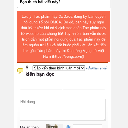
Bạn thích bài viết này?
Lưu ý: Tác phẩm này đã được đăng ký bản quyền
nội dung số bởi DMCA. Do đó, bạn hãy suy nghĩ
thật kỹ trước khi có ý định sao chép Tác phẩm này
từ website của chúng tôi! Tuy nhiên, bạn vẫn được
trích dẫn một phần nội dung của Tác phẩm này để
làm nguồn tư liệu và bắt buộc phải đặt liên kết đến
link gốc Tác phẩm này tại Kho tàng Vọng cổ Việt
Nam (https://vongco.vn)!