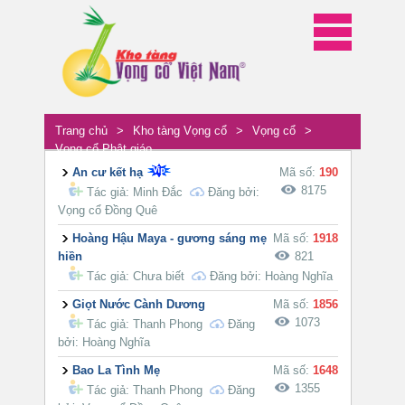
Trang chủ
>
Kho tàng Vọng cổ
>
Vọng cổ
>
Vọng cổ Phật giáo
An cư kết hạ
Mã số:
190
8175
Tác giả:
Minh Đắc
Đăng bởi:
Vọng cổ Đồng Quê
Hoàng Hậu Maya - gương sáng mẹ
Mã số:
1918
hiền
821
Tác giả:
Chưa biết
Đăng bởi: Hoàng Nghĩa
Giọt Nước Cành Dương
Mã số:
1856
1073
Tác giả:
Thanh Phong
Đăng
bởi: Hoàng Nghĩa
Bao La Tình Mẹ
Mã số:
1648
1355
Tác giả:
Thanh Phong
Đăng