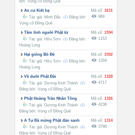
bởi: Vọng cổ Đồng Quê
An cư Kiết hạ
Mã số:
1631
989
Tác giả:
Minh Đắc
Đăng bởi:
Vọng cổ Đồng Quê
Tâm tình người Phật tử
Mã số:
1594
1153
Tác giả:
Hữu Sơn
Đăng bởi:
Hoàng Long
Hạt giống Bồ Đề
Mã số:
1592
1259
Tác giả:
Hữu Sơn
Đăng bởi:
Hoàng Long
Về dưới Phật Đài
Mã số:
1328
4717
Tác giả:
Dương Kinh Thành
Đăng bởi: Vọng cổ Đồng Quê
Phật Hoàng Trần Nhân Tông
Mã số:
1326
4238
Tác giả:
Dương Kinh Thành
Đăng bởi: Vọng cổ Đồng Quê
A Tư Đà mừng Phật đản sanh
Mã số:
1314
3798
Tác giả:
Dương Kinh Thành
Đăng bởi: Vọng cổ Đồng Quê