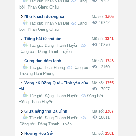
14792
Tác giả:
Phan Văn Dài
Đăng
bởi: Phan Giang Châu
Nhớ khách đường xa
Mã số:
1306
16242
Tác giả:
Phan Văn Dài
Đăng
bởi: Phan Giang Châu
Tiếng hát từ trái tim
Mã số:
1341
10870
Tác giả:
Đặng Thanh Huyền
Đăng bởi: Đặng Thanh Huyền
Cung đàn đêm lạnh
Mã số:
1343
12160
Tác giả:
Hoài Phong
Đăng bởi:
Trương Hoài Phong
Vọng cổ Đồng Quê - Tình yêu của
Mã số:
1355
tôi
17657
Tác giả:
Đặng Thanh Huyền
Đăng bởi:
Đặng Thanh Huyền
Giữa nắng thu Ba Đình
Mã số:
1367
18811
Tác giả:
Đặng Thanh Huyền
Đăng bởi: Đặng Thanh Huyền
Hương Hoa Sứ
Mã số:
1501