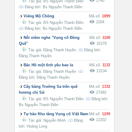
1740
Tác giả:
BS Nguyễn Thanh Điền
Đăng bởi: Bs Nguyễn Thanh Điền
Viếng Mộ Chồng
Mã số:
1899
2204
Tác giả:
BS Nguyễn Thanh Điền
Đăng bởi: Bs Nguyễn Thanh Điền
Nỗi niềm nghe "Vọng cổ Đồng
Mã số:
1108
Quê"
16378
Tác giả:
Đặng Thanh Huyền
Đăng bởi:
Đặng Thanh Huyền
Bác Hồ một tình yêu bao la
Mã số:
1132
13134
Tác giả:
Đặng Thanh Huyền
Đăng bởi: Đặng Thanh Huyền
Cây bàng Trường Sa trên quê
Mã số:
1332
hương chị Sứ
27492
Tác giả:
BS Nguyễn Thanh Điền
Đăng bởi:
Bs Nguyễn Thanh Điền
Tự hào Kho tàng Vọng cổ Việt Nam
Mã số:
1249
12202
Tác giả:
Nguyễn Minh
Đăng
bởi: Hoàng Long