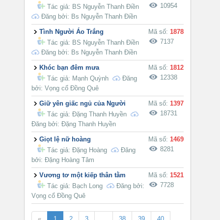
10954
Tác giả:
BS Nguyễn Thanh Điền
Đăng bởi: Bs Nguyễn Thanh Điền
Tình Người Áo Trắng
Mã số:
1878
7137
Tác giả:
BS Nguyễn Thanh Điền
Đăng bởi: Bs Nguyễn Thanh Điền
Khóc bạn đêm mưa
Mã số:
1812
12338
Tác giả:
Mạnh Quỳnh
Đăng
bởi: Vọng cổ Đồng Quê
Giữ yên giấc ngủ của Người
Mã số:
1397
18731
Tác giả:
Đặng Thanh Huyền
Đăng bởi: Đặng Thanh Huyền
Giọt lệ nữ hoàng
Mã số:
1469
8281
Tác giả:
Đặng Hoàng
Đăng
bởi: Đặng Hoàng Tâm
Vương tơ một kiếp thân tằm
Mã số:
1521
7728
Tác giả:
Bạch Long
Đăng bởi:
Vọng cổ Đồng Quê
«
1
2
3
...
38
39
40