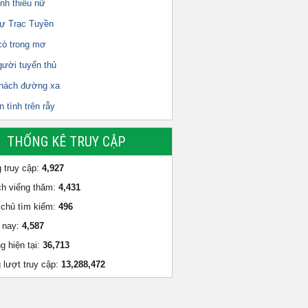
nh thiếu nữ
ự Trạc Tuyền
cò trong mơ
gười tuyển thủ
hách đường xa
 tình trên rẫy
THỐNG KÊ TRUY CẬP
 truy cập:
4,927
h viếng thăm:
4,431
chủ tìm kiếm:
496
 nay:
4,587
g hiện tại:
36,713
 lượt truy cập:
13,288,472