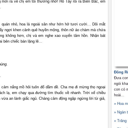
mới ra về chị em tôi thương nhớ! Hồ Tây rồi ra Biển Bắc, em
, em chẳng có thấy anh.
 quán nhỏ, hoa lá ngoài sân như hớn hở tươi cười… Dõi mắt
ời ấy ngợi khen cảnh quê huyền mộng, thôn nữ áo chàm mà chứa
ũng không hơn, chị và em nghe xao xuyến tâm hồn. Nhận bát
i tựa vai bên chiếc bàn lặng lẽ…
n
 nhiên hạnh phùng.
ơng phong
Đồng Rù
.
Đưa con
ngói kha
 cảm nắng mồ hôi tuôn đổ dầm dề. Cha mẹ đi mừng thọ ngoại
con có m
hách lạ, em chạy qua đường tìm thuốc về nhanh. Trời xế chiều
hoài...
 vừa an lành giấc ngủ. Chàng cảm động ngập ngừng lời từ giả,
» Hoa 
 dạ bỗng nao nao...
» Ngàn 
» Trăn
cười ái ngại
chân đi