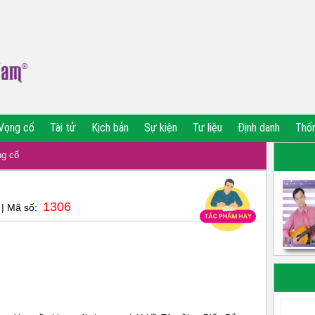
Vọng cổ
Tài tử
Kịch bản
Sự kiện
Tư liệu
Định danh
Thố
g cổ
1306
| Mã số: