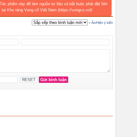
Tác phẩm này để làm nguồn tư liệu và bắt buộc phải đặt liên
 tại Kho tàng Vọng cổ Việt Nam (https://vongco.vn)!