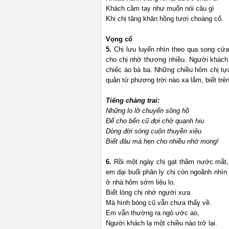
Khách cầm tay như muốn nói câu 
Khi chị tặng khăn hồng tươi choàng cổ.
Vọng cổ
5.
Chị lưu luyến nhìn theo qua song cử
cho chị nhớ thương nhiều. Người khách
chiếc áo bà ba. Những chiều hôm chị t
quân tử phương trời nào xa lắm, biế
Tiếng chàng trai:
Những lo lỡ chuyế
Để cho bến cũ đợi ch
Dòng đời sóng cuộ
Biết đâu mà hẹn cho nhiều nhớ mong!
6.
Rồi một ngày chị gạt thầm nước mắt
em dại buổi phân ly chị còn ngoãnh nhìn 
ở nhà hôm sớm liệu
Biết lòng ch
Mà hình bóng cũ vẫn chưa thấ
Em vẫn thường ra ngỏ ước ao,
Người khách lạ một chi