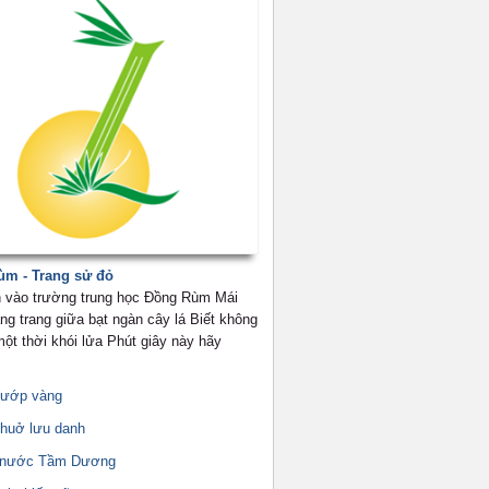
m - Trang sử đỏ
 vào trường trung học Đồng Rùm Mái
ng trang giữa bạt ngàn cây lá Biết không
ột thời khói lửa Phút giây này hãy
mướp vàng
thuở lưu danh
g nước Tầm Dương