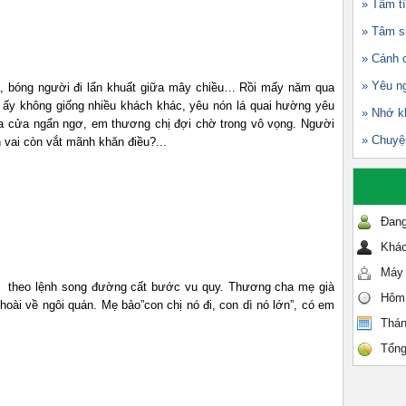
» Tâm tì
gì
» Tâm s
» Cánh 
» Yêu n
a, bóng người đi lẩn khuất giữa mây chiều… Rồi mấy năm qua
 ấy không giống nhiều khách khác, yêu nón lá quai hường yêu
» Nhớ k
ựa cửa ngẩn ngơ, em thương chị đợi chờ trong vô vọng. Người
» Chuyện
t trên vai còn vắt mãnh khăn điều?...
n sông hồ
ờ quạnh hiu
Đang
n thuyền xiêu
Khác
Máy 
, theo lệnh song đường cất bước vu quy. Thương cha mẹ già
Hôm
hoài về ngôi quán. Mẹ bảo”con chị nó đi, con dì nó lớn”, có em
 lo.
Thán
ị nhớ người xưa
Tổng
y về.
ều nào trở lại.