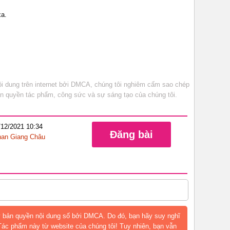
 cuộc tương phùng
đường xa.
 dung trên internet bởi DMCA, chúng tôi nghiêm cấm sao chép
bản quyền tác phẩm, công sức và sự sáng tạo của chúng tôi.
/12/2021 10:34
Đăng bài
an Giang Châu
 bản quyền nội dung số bởi DMCA. Do đó, bạn hãy suy nghĩ
 Tác phẩm này từ website của chúng tôi! Tuy nhiên, bạn vẫn