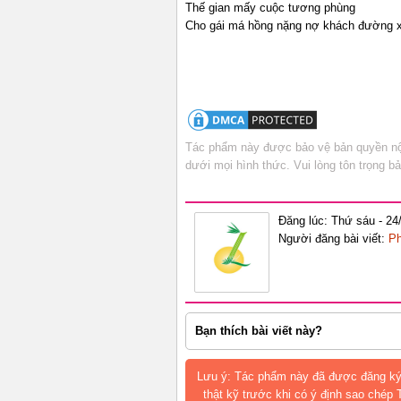
Thế gian mấy
Cho gái má hồng nặng nợ khách 
Tác phẩm này được bảo vệ bản quyền nội
dưới mọi hình thức. Vui lòng tôn trọng 
Đăng lúc: Thứ sáu - 24
Người đăng bài viết:
Ph
Bạn thích bài viết này?
Lưu ý: Tác phẩm này đã được đăng ký
thật kỹ trước khi có ý định sao chép