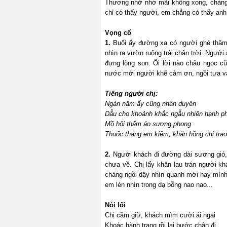
Thương nhớ nhớ mãi không xong, chàng 
chỉ có thấy người
Vọng cổ
1.
Buổi ấy đường xa có người ghé thăm
nhìn ra vườn ruộng trải chân trời. Ngư
đựng lòng son. Ôi lời nào châu ngọc c
nước mời người khẽ cảm ơn, ngồ
Tiếng người chị:
Ngàn năm ấy cũng nhân duyê
Dẫu cho khoảnh khắc ngẫu
Mồ hôi thấm áo sư
Thuốc thang em kiếm, khăn hồng chị trao
2.
Người khách đi đường dài sương gió,
chưa về. Chị lấy khăn lau trán người k
chàng ngồi dậy nhìn quanh mới hay mình
em lén nhìn trong
Nói lối
Chị cầm giữ, khách mĩm 
Khoác hành trang rồi lại bước 