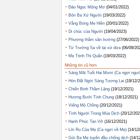
Đảo Ngọc Mộng Mơ
(04/01/2022)
Bôn Ba Xứ Người
(19/03/2022)
Vắng Bóng Mẹ Hiền
(20/01/2022)
Di chúc của Người
(19/04/2023)
Phượng thắm sân trường
(27/06/2022)
Từ Trường Sa về lại xứ dừa
(06/09/20
Mẹ Trịnh Thị Quắn
(19/03/2022)
Những tin cũ hơn
Sáng Mãi Tuổi Hai Mươi (Ca ngợi ngườ
Hòn Đất Ngời Sáng Tương Lai
(19/12/
Chiến Binh Thầm Lặng
(19/12/2021)
Hương Bưởi Tình Chung
(18/12/2021)
Viếng Mộ Chồng
(20/12/2021)
Tình Người Trong Mùa Dịch
(20/12/202
Hạnh Phúc Tan Vỡ
(16/12/2021)
Lời Ru Của Mẹ (Ca ngợi về Mẹ)
(14/12
Gửi Ba Mẹ tuyến đầu chống dịch
(14/1