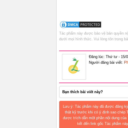
Tác phẩm này được bảo vệ bản quyền nội
dưới mọi hình thức. Vui lòng tôn trọng 
Đăng lúc: Thứ tư - 15/
Người đăng bài viết:
Ph
Bạn thích bài viết này?
Lưu ý: Tác phẩm này đã được đăng ký
thật kỹ trước khi có ý định sao chép
được trích dẫn một phần nội dung của 
kết đến link gốc Tác phẩm này