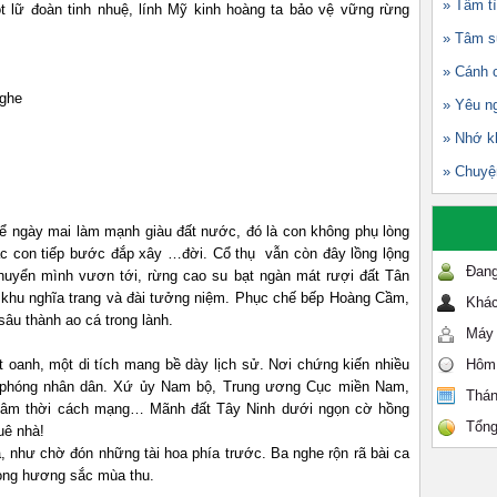
» Tâm tì
t lữ đoàn tinh nhuệ, lính Mỹ kinh hoàng ta bảo vệ vững rừng
» Tâm s
» Cánh 
nghe
» Yêu n
» Nhớ k
» Chuyện
 ngày mai làm mạnh giàu đất nước, đó là con không phụ lòng
ác con tiếp bước đắp xây …đời. Cổ thụ vẫn còn đây lồng lộng
Đang
uyển mình vươn tới, rừng cao su bạt ngàn mát rượi đất Tân
o, khu nghĩa trang và đài tưởng niệm. Phục chế bếp Hoàng Cầm,
Khác
u thành ao cá trong lành.
Máy 
oanh, một di tích mang bề dày lịch sử. Nơi chứng kiến nhiều
Hôm
ải phóng nhân dân. Xứ ủy Nam bộ, Trung ương Cục miền Nam,
Thán
ủ lâm thời cách mạng… Mãnh đất Tây Ninh dưới ngọn cờ hồng
Tổng
g rỡ quê nhà!
a, như chờ đón những tài hoa phía trước. Ba nghe rộn rã bài ca
ong hương sắc mùa thu.