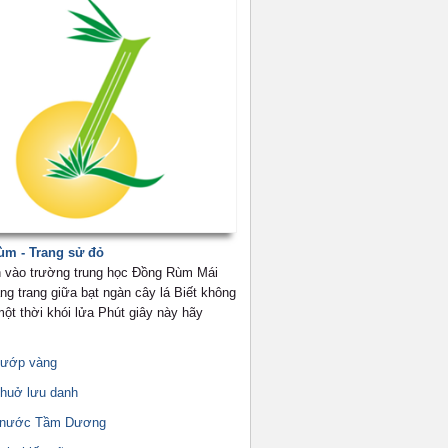
m - Trang sử đỏ
 vào trường trung học Đồng Rùm Mái
ng trang giữa bạt ngàn cây lá Biết không
ột thời khói lửa Phút giây này hãy
mướp vàng
thuở lưu danh
g nước Tầm Dương