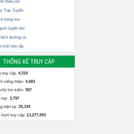
nh thiếu nữ
ự Trạc Tuyền
cò trong mơ
gười tuyển thủ
hách đường xa
 tình trên rẫy
THỐNG KÊ TRUY CẬP
 truy cập:
4,510
h viếng thăm:
4,003
chủ tìm kiếm:
507
 nay:
3,797
g hiện tại:
25,334
 lượt truy cập:
13,277,093