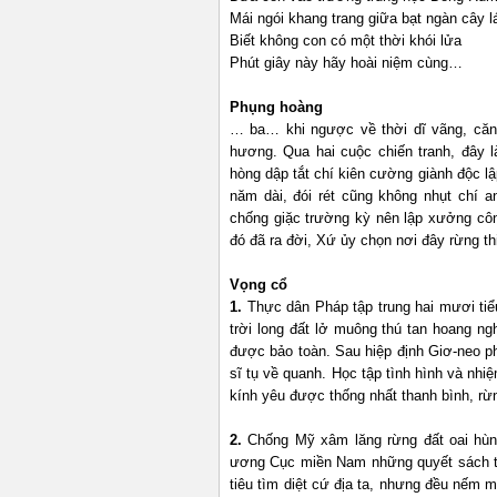
Mái ngói khang trang giữa bạt ngàn cây l
Biết không con có một thời khói lửa
Phút giây này hãy hoài niệm cùng…
Phụng hoàng
… ba… khi ngược về thời dĩ vãng, căn
hương. Qua hai cuộc chiến tranh, đây 
hòng dập tắt chí kiên cường giành độc l
năm dài, đói rét cũng không nhụt chí 
chống giặc trường kỳ nên lập xưởng côn
đó đã ra đời, Xứ ủy chọn nơi đây rừng thi
Vọng cổ
1.
Thực dân Pháp tập trung hai mươi ti
trời long đất lở muông thú tan hoang 
được bảo toàn. Sau hiệp định Giơ-neo ph
sĩ tụ về quanh. Học tập tình hình và nh
kính yêu được thống nhất thanh bình, r
2.
Chống Mỹ xâm lăng rừng đất oai hùn
ương Cục miền Nam những quyết sách thi
tiêu tìm diệt cứ địa ta, nhưng đều nếm 