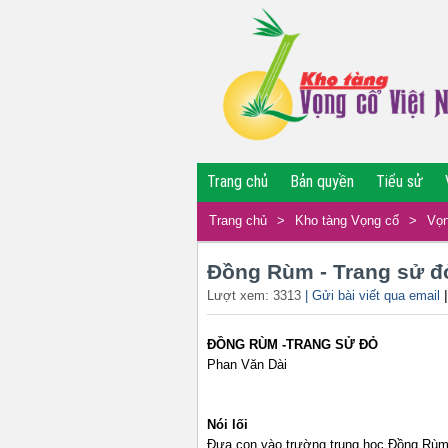
Trang chủ
Bản quyền
Tiểu sử
Trang chủ
>
Kho tàng Vọng cổ
>
Vọn
Đồng Rùm - Trang sử đ
Lượt xem: 3313
| Gửi bài viết qua email
ĐỒNG RÙM -TRANG SỬ ĐỎ
Phan Văn Dài
Nói lối
Đưa con vào trường trung học Đồng Rù