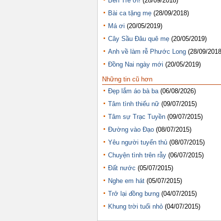
Bến Tre ơi!
(28/09/2018)
Bài ca tặng mẹ
(28/09/2018)
Má ơi
(20/05/2019)
Cây Sầu Đâu quê mẹ
(20/05/2019)
Anh về làm rễ Phước Long
(28/09/2018
Đồng Nai ngày mới
(20/05/2019)
Những tin cũ hơn
Đẹp lắm áo bà ba
(06/08/2026)
Tâm tình thiếu nữ
(09/07/2015)
Tâm sự Trạc Tuyền
(09/07/2015)
Đường vào Đạo
(08/07/2015)
Yêu người tuyển thủ
(08/07/2015)
Chuyện tình trên rẫy
(06/07/2015)
Đất nước
(05/07/2015)
Nghe em hát
(05/07/2015)
Trở lại đồng bưng
(04/07/2015)
Khung trời tuổi nhỏ
(04/07/2015)