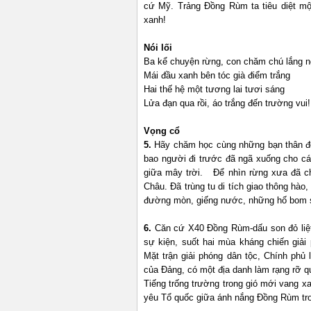
cứ Mỹ. Trảng Đồng Rùm ta tiêu diệt mộ
xanh!
Nói lối
Ba kể chuyện rừng, con chăm chú lắng 
Mái đầu xanh bên tóc già điểm trắng
Hai thế hệ một tương lai tươi sáng
Lửa đạn qua rồi, áo trắng đến trường vui!
Vọng cổ
5.
Hãy chăm học cùng những bạn thân để
bao người đi trước đã ngã xuống cho c
giữa mây trời. Để nhìn rừng xưa đã ch
Châu. Đã trùng tu di tích giao thông hà
đường mòn, giếng nước, những hố bom sâ
6.
Căn cứ X40 Đồng Rùm-dấu son đỏ liệt 
sự kiện, suốt hai mùa kháng chiến gi
Mặt trận giải phóng dân tộc, Chính ph
của Đảng, có một địa danh làm rạn
Tiếng trống trường trong gió mới vang x
yêu Tổ quốc giữa ánh nắng Đồng Rùm tr