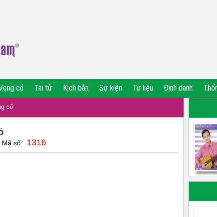
Vọng cổ
Tài tử
Kịch bản
Sự kiện
Tư liệu
Định danh
Thố
g cổ
ỏ
1316
| Mã số:
m