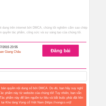
 dung trên internet bởi DMCA, chúng tôi nghiêm cấm sao chép
bản quyền tác phẩm, công sức và sự sáng tạo của chúng tôi.
07/2015 23:55
Đăng bài
an Giang Châu
 bản quyền nội dung số bởi DMCA. Do đó, bạn hãy suy nghĩ
 Tác phẩm này từ website của chúng tôi! Tuy nhiên, bạn vẫn
Tác phẩm này để làm nguồn tư liệu và bắt buộc phải đặt liên
 tại Kho tàng Vọng cổ Việt Nam (https://vongco.vn)!