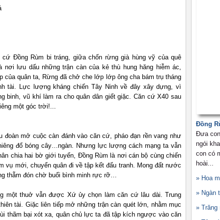
á
 cứ Đồng Rùm bi tráng, giữa chốn rừng già hùng vỹ của quê
là nơi lưu dấu những trận càn của kẻ thù hung hăng hiễm ác,
ập của quân ta, Rừng đã chở che lớp lớp ông cha bám trụ tháng
anh tài. Lực lượng kháng chiến Tây Ninh về đây xây dựng, vì
g binh, vũ khí làm ra cho quân dân giết giặc. Căn cứ X40 sau
êng một góc trời!...
Đồng Rù
Đưa con
ểu đoàn mở cuộc càn đánh vào căn cứ, pháo đạn rền vang như
ngói kha
nghiêng đổ bóng cây…ngàn. Nhưng lực lượng cách mạng ta vẫn
con có m
ân chia hai bờ giới tuyến, Đồng Rùm là nơi cán bộ cùng chiến
hoài...
iệm vụ mới, chuyển quân đi về tập kết đấu tranh. Mong đất nước
ừng thẵm đón chờ buổi bình minh rực rỡ…
» Hoa 
» Ngàn 
g một thuở vẫn được Xứ ủy chọn làm căn cứ lâu dài. Trung
ên tài. Giặc liên tiếp mở những trận càn quét lớn, nhằm mục
» Trăn
mùi thãm bại xót xa, quân chủ lực ta đã tập kích ngược vào căn