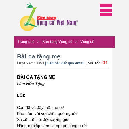
Trang chủ
>
Kho tàng Vọng cổ
>
Vọng cổ
Bài ca tặng mẹ
91
| Mã số:
Lượt xem: 3353
| Gửi bài viết qua email
BÀI CA TẶNG MẸ
Lâm Hữu Tặng
LỐI:
Con đã về đây, hỡi mẹ ơi!
Bao năm vời vợi chốn quê người
Xa xôi trôi nổi đời sương gió
Nặng nghiệp cầm ca nghẹn tiếng cười