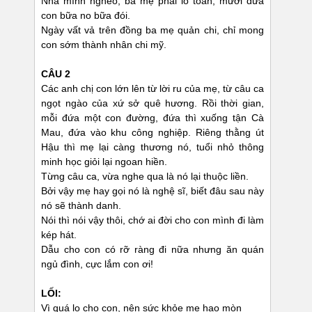
Nhà mình nghèo, ba mẹ phải lo toan, mười đứa
con bữa no bữa đói.
Ngày vất vả trên đồng ba mẹ quản chi, chỉ mong
con sớm thành nhân chi mỹ.
CÂU 2
Các anh chị con lớn lên từ lời ru của mẹ, từ câu ca
ngọt ngào của xứ sở quê hương. Rồi thời gian,
mỗi đứa một con đường, đứa thì xuống tận Cà
Mau, đứa vào khu công nghiệp. Riêng thằng út
Hậu thì mẹ lại càng thương nó, tuổi nhỏ thông
minh học giỏi lại ngoan hiền.
Từng câu ca, vừa nghe qua là nó lại thuộc liền.
Bởi vậy mẹ hay gọi nó là nghệ sĩ, biết đâu sau này
nó sẽ thành danh.
Nói thì nói vậy thôi, chớ ai đời cho con mình đi làm
kép hát.
Dẫu cho con có rỡ ràng đi nữa nhưng ăn quán
ngủ đình, cực lắm con ơi!
LỐI:
Vì quá lo cho con, nên sức khỏe mẹ hao mòn