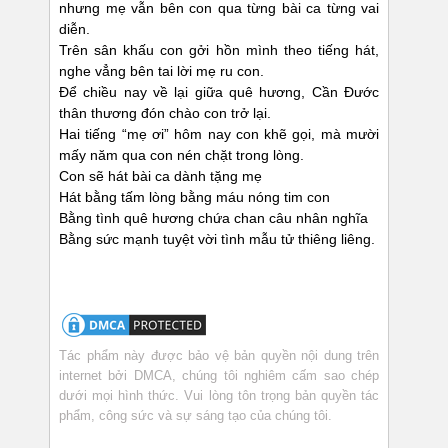
nhưng mẹ vẫn bên con qua từng bài ca từng vai
diễn.
Trên sân khấu con gởi hồn mình theo tiếng hát,
nghe vẳng bên tai lời mẹ ru con.
Để chiều nay về lại giữa quê hương, Cần Đước
thân thương đón chào con trở lại.
Hai tiếng “mẹ ơi” hôm nay con khẽ gọi, mà mười
mấy năm qua con nén chặt trong lòng.
Con sẽ hát bài ca dành tặng mẹ
Hát bằng tấm lòng bằng máu nóng tim con
Bằng tình quê hương chứa chan câu nhân nghĩa
Bằng sức mạnh tuyệt vời tình mẫu tử thiêng liêng.
Tác phẩm này được bảo vệ bản quyền nội dung trên
internet bởi DMCA, chúng tôi nghiêm cấm sao chép
dưới mọi hình thức. Vui lòng tôn trọng bản quyền tác
phẩm, công sức và sự sáng tạo của chúng tôi.