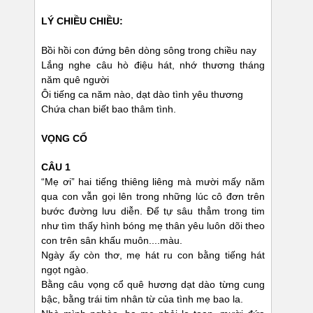
LÝ CHIỀU CHIỀU:
Bồi hồi con đứng bên dòng sông trong chiều nay
Lắng nghe câu hò điệu hát, nhớ thương tháng
năm quê người
Ôi tiếng ca năm nào, dạt dào tình yêu thương
Chứa chan biết bao thâm tình.
VỌNG CỔ
CÂU 1
“Mẹ ơi” hai tiếng thiêng liêng mà mười mấy năm
qua con vẫn gọi lên trong những lúc cô đơn trên
bước đường lưu diễn. Để tự sâu thẳm trong tim
như tìm thấy hình bóng mẹ thân yêu luôn dõi theo
con trên sân khấu muôn....màu.
Ngày ấy còn thơ, mẹ hát ru con bằng tiếng hát
ngọt ngào.
Bằng câu vọng cổ quê hương dạt dào từng cung
bậc, bằng trái tim nhân từ của tình mẹ bao la.