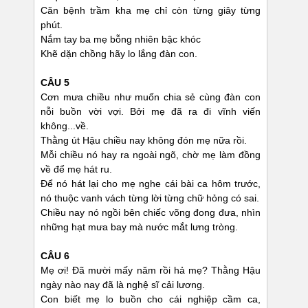
Căn bệnh trầm kha mẹ chỉ còn từng giây từng
phút.
Nắm tay ba mẹ bỗng nhiên bậc khóc
Khẽ dặn chồng hãy lo lắng đàn con.
CÂU 5
Cơn mưa chiều như muốn chia sẻ cùng đàn con
nỗi buồn vời vợi. Bởi mẹ đã ra đi vĩnh viến
không...về.
Thằng út Hậu chiều nay không đón mẹ nữa rồi.
Mỗi chiều nó hay ra ngoài ngõ, chờ mẹ làm đồng
về để mẹ hát ru.
Để nó hát lại cho mẹ nghe cái bài ca hôm trước,
nó thuộc vanh vách từng lời từng chữ hỏng có sai.
Chiều nay nó ngồi bên chiếc võng đong đưa, nhìn
những hạt mưa bay mà nước mắt lưng tròng.
CÂU 6
Mẹ ơi! Đã mười mấy năm rồi hả mẹ? Thằng Hậu
ngày nào nay đã là nghệ sĩ cải lương.
Con biết mẹ lo buồn cho cái nghiệp cầm ca,