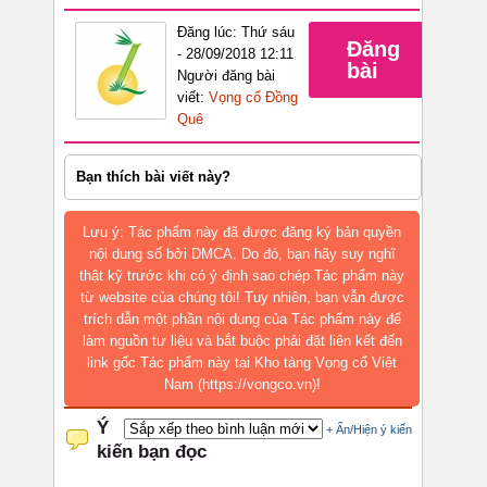
Đăng lúc: Thứ sáu
Đăng
- 28/09/2018 12:11
bài
Người đăng bài
viết:
Vọng cổ Đồng
Quê
Bạn thích bài viết này?
Lưu ý: Tác phẩm này đã được đăng ký bản quyền
nội dung số bởi DMCA. Do đó, bạn hãy suy nghĩ
thật kỹ trước khi có ý định sao chép Tác phẩm này
từ website của chúng tôi! Tuy nhiên, bạn vẫn được
trích dẫn một phần nội dung của Tác phẩm này để
làm nguồn tư liệu và bắt buộc phải đặt liên kết đến
link gốc Tác phẩm này tại Kho tàng Vọng cổ Việt
Nam (https://vongco.vn)!