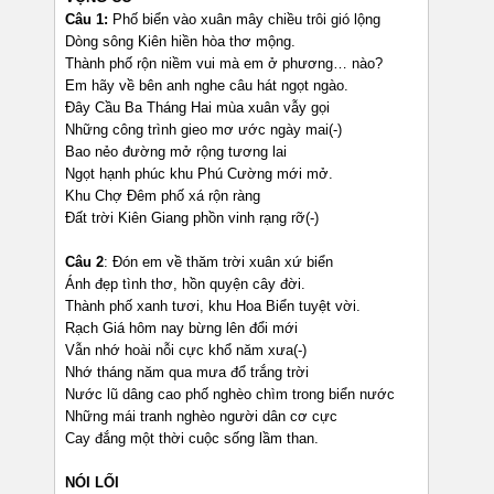
Câu 1:
Phố biển vào xuân mây chiều trôi gió lộng
Dòng sông Kiên hiền hòa thơ mộng.
Thành phố rộn niềm vui mà em ở phương… nào?
Em hãy về bên anh nghe câu hát ngọt ngào.
Đây Cầu Ba Tháng Hai mùa xuân vẫy gọi
Những công trình gieo mơ ước ngày mai(-)
Bao nẻo đường mở rộng tương lai
Ngọt hạnh phúc khu Phú Cường mới mở.
Khu Chợ Đêm phố xá rộn ràng
Đất trời Kiên Giang phồn vinh rạng rỡ(-)
Câu 2
: Đón em về thăm trời xuân xứ biển
Ánh đẹp tình thơ, hồn quyện cây đời.
Thành phố xanh tươi, khu Hoa Biển tuyệt vời.
Rạch Giá hôm nay bừng lên đổi mới
Vẫn nhớ hoài nỗi cực khổ năm xưa(-)
Nhớ tháng năm qua mưa đổ trắng trời
Nước lũ dâng cao phố nghèo chìm trong biển nước
Những mái tranh nghèo người dân cơ cực
Cay đắng một thời cuộc sống lầm than.
NÓI LỐI