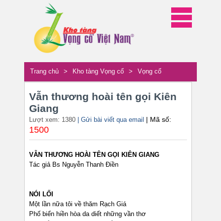
Trang chủ
>
Kho tàng Vọng cổ
>
Vọng cổ
Vẫn thương hoài tên gọi Kiên
Giang
| Mã số:
Lượt xem: 1380
| Gửi bài viết qua email
1500
VẪN THƯƠNG HOÀI TÊN GỌI KIÊN GIANG
Tác giả Bs Nguyễn Thanh Điền
NÓI LỐI
Một lần nữa tôi về thăm Rạch Giá
Phố biển hiền hòa da diết những vần thơ