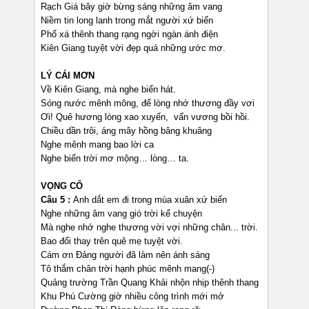
Rạch Giá bây giờ bừng sáng những âm vang
Niềm tin long lanh trong mắt người xứ biển
Phố xá thênh thang rạng ngời ngàn ánh điện
Kiên Giang tuyệt vời đẹp quá những ước mơ.
LÝ CÁI MƠN
Về Kiên Giang, mà nghe biển hát.
Sóng nước mênh mông, để lòng nhớ thương đầy vơi
Ơi! Quê hương lòng xao xuyến, vấn vương bồi hồi.
Chiều dần trôi, áng mây hồng bâng khuâng
Nghe mênh mang bao lời ca
Nghe biển trời mơ mộng… lòng… ta.
VỌNG CỔ
Câu 5 :
Anh dắt em đi trong mùa xuân xứ biển
Nghe những âm vang gió trời kể chuyện
Mà nghe nhớ nghe thương vời vợi những chân... trời.
Bao đổi thay trên quê mẹ tuyệt vời.
Cám ơn Đảng người đã làm nên ánh sáng
Tô thắm chân trời hạnh phúc mênh mang(-)
Quảng trường Trần Quang Khải nhộn nhịp thênh thang
Khu Phú Cường giờ nhiều công trình mới mở