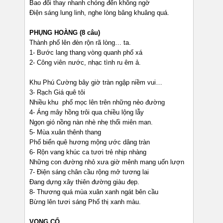
Bao đổi thay nhanh chóng đến không ngờ
Điện sáng lung linh, nghe lòng bâng khuâng quá.
PHỤNG HOÀNG (8 câu)
Thành phố lên đèn rộn rã lòng… ta.
1- Bước lang thang vòng quanh phố xá
2- Công viên nước, nhạc tình ru êm ả.
Khu Phú Cường bây giờ tràn ngập niềm vui…
3- Rạch Giá quê tôi
Nhiều khu phố mọc lên trên những nẻo đường
4- Áng mây hồng trôi qua chiều lộng lẫy
Ngọn gió nồng nàn nhè nhẹ thổi miên man.
5- Mùa xuân thênh thang
Phố biển quê hương mộng ước dâng tràn
6- Rộn vang khúc ca tươi trẻ nhịp nhàng
Những con đường nhỏ xưa giờ mênh mang uốn lượn
7- Điện sáng chân cầu rộng mở tương lai
Đang dựng xây thiên đường giàu đẹp.
8- Thương quá mùa xuân xanh ngát bên cầu
Bừng lên tươi sáng Phố thị xanh màu.
VỌNG CỔ