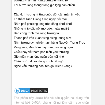
Đường Phan Thị Ràng bừng lên rạng rỡ
Tôi bước lang thang trong gió lộng ban chiều.
Câu 6:
Thương những cuộc đời cần mẫn tin yêu
Tô thắm Kiên Giang từng ngày đổi mới.
Nhìn phố phường lòng trào dâng phơi phới
Những nhịp cầu nối mơ ước ngày mai(-)
Bao công trình mở rộng tương lai
Thành phố vào xuân tưng bừng, sung sức
Nhìn tượng uy nghiêm anh hùng Nguyễn Trung Trực
Vang vọng đến hôm nay trang sử rạng ngời.
Chiều nay về thăm phố biển yêu thương
Gió miên man lòng ngập tràn nỗi nhớ
Chân bước đi sao lòng mình bỡ ngỡ
Nghe vẫn thương hoài tên gọi Kiên Giang./.
Tác phẩm này được bảo vệ bản quyền nội dung trên
internet bởi DMCA, chúng tôi nghiêm cấm sao chép