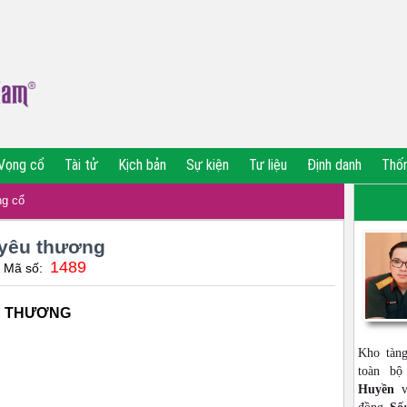
Vọng cổ
Tài tử
Kịch bản
Sự kiện
Tư liệu
Định danh
Thố
g cổ
 yêu thương
1489
| Mã số:
U THƯƠNG
Kho tàn
toàn b
Huyền
vớ