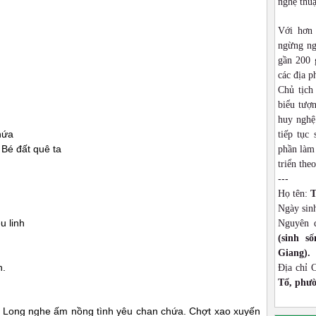
nghệ thu
Với hơn
ngừng ng
gần 200 
các địa p
Chủ tịch
biểu tượn
huy nghệ
hứa
tiếp tục
Bé đất quê ta
phần làm 
triển theo
---
Họ tên:
T
Ngày sin
u linh
Nguyên 
(sinh s
Giang).
h.
Địa chỉ 
Tổ, phườ
Long nghe ấm nồng tình yêu chan chứa. Chợt xao xuyến