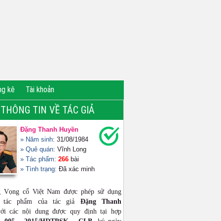
ng kê
Tài khoản
THÔNG TIN VỀ TÁC GIẢ
Đặng Thanh Huyền
» Năm sinh:
31/08/1984
» Quê quán:
Vĩnh Long
» Tác phẩm:
266
bài
» Tình trạng:
Đã xác minh
g Vọng cổ Việt Nam được phép sử dụng
ộ tác phẩm của tác giả
Đặng Thanh
i các nội dung được quy định tại hợp