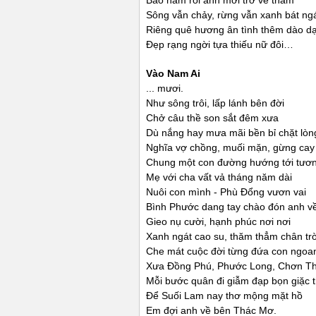
Bao năm rồi anh mới trở về thăm
Sông vẫn chảy, rừng vẫn xanh bát ng
Riêng quê hương ân tình thêm dào dạ
Đẹp rạng ngời tựa thiếu nữ đôi…
Vào Nam Ai
... mươi.
Như sông trôi, lấp lánh bên đời
Chở câu thề son sắt đêm xưa
Dù nắng hay mưa mãi bền bỉ chặt lòn
Nghĩa vợ chồng, muối mặn, gừng cay
Chung một con đường hướng tới tươn
Mẹ với cha vất vả tháng năm dài
Nuôi con mình - Phù Đổng vươn vai
Bình Phước dang tay chào đón anh v
Gieo nụ cười, hạnh phúc nơi nơi
Xanh ngát cao su, thăm thẳm chân trờ
Che mát cuộc đời từng đứa con ngoa
Xưa Đồng Phú, Phước Long, Chơn Th
Mỗi bước quân đi giẫm đạp bọn giặc 
Để Suối Lam nay thơ mộng mặt hồ
Em đợi anh về bên Thác Mơ.