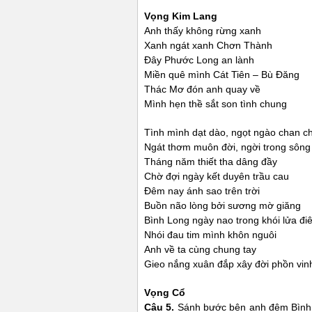
Vọng Kim Lang
Anh thấy không rừng xanh
Xanh ngát xanh Chơn Thành
Đây Phước Long an lành
Miền quê mình Cát Tiên – Bù Đăng
Thác Mơ đón anh quay về
Mình hẹn thề sắt son tình chung
Tình mình dạt dào, ngọt ngào chan c
Ngát thơm muôn đời, ngời trong sông 
Tháng năm thiết tha dâng đầy
Chờ đợi ngày kết duyên trầu cau
Đêm nay ánh sao trên trời
Buồn não lòng bởi sương mờ giăng
Bình Long ngày nao trong khói lửa điê
Nhói đau tim mình khôn nguôi
Anh về ta cùng chung tay
Gieo nắng xuân đắp xây đời phồn vin
Vọng Cổ
Câu 5.
Sánh bước bên anh đêm Bình 