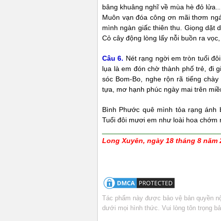
bâng khuâng nghĩ về mùa hè đỏ lửa
Muôn vạn đóa công ơn mãi thơm ngát
mình ngàn giấc thiên thu. Giọng dặt 
Cỏ cây động lòng lấy nỗi buồn ra vọc
Câu
6
.
Nét rạng ngời em tròn tuổi đ
lụa là em đón chờ thành phố trẻ, đi 
sóc Bom-Bo, nghe rộn rã tiếng chày
tựa, mơ hạnh phúc ngày mai trên miề
Bình Phước quê mình tỏa rạng ánh 
Tuổi đôi mươi em như loài hoa chớm n
______________________________
Long Xuyên, ngày 18 tháng 8 năm 
Tác phẩm này được bảo vệ bản quyền nội
dưới mọi hình thức. Vui lòng tôn trọng 