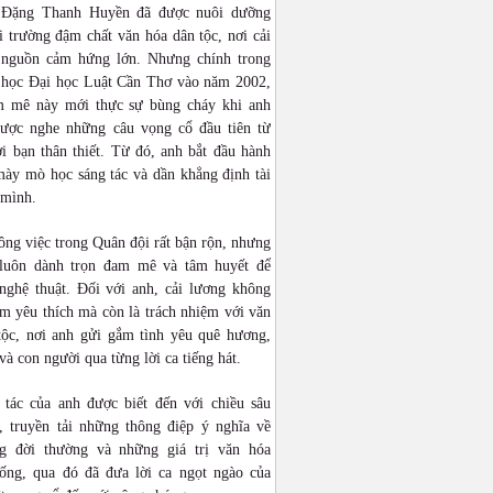
 Đặng Thanh Huyền đã được nuôi dưỡng
 trường đậm chất văn hóa dân tộc, nơi cải
 nguồn cảm hứng lớn. Nhưng chính trong
n học Đại học Luật Cần Thơ vào năm 2002,
 mê này mới thực sự bùng cháy khi anh
được nghe những câu vọng cổ đầu tiên từ
i bạn thân thiết. Từ đó, anh bắt đầu hành
mày mò học sáng tác và dần khẳng định tài
 mình.
ng việc trong Quân đội rất bận rộn, nhưng
luôn dành trọn đam mê và tâm huyết để
 nghệ thuật. Đối với anh, cải lương không
ềm yêu thích mà còn là trách nhiệm với văn
tộc, nơi anh gửi gắm tình yêu quê hương,
và con người qua từng lời ca tiếng hát.
 tác của anh được biết đến với chiều sâu
, truyền tải những thông điệp ý nghĩa về
g đời thường và những giá trị văn hóa
hống, qua đó đã đưa lời ca ngọt ngào của