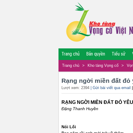
Trang chủ
Bản quyền
Tiểu sử
Trang chủ
>
Kho tàng Vọng cổ
>
Vọn
Rạng ngời miền đất đỏ
Lượt xem: 2394
| Gửi bài viết qua email
RẠNG NGỜI MIỀN ĐẤT ĐỎ YÊ
Đặng Thanh Huyền
Nói Lối