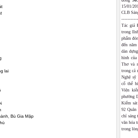
đồng
Số
át
15/01/2
CLB Sáng
t
----------
Tác giả 
trong lĩn
phẩm đón
đến năm 
dàn dựng,
g
hình của
Thơ và r
g lai
trong cả
Nghệ sỹ 
cổ thể h
ề
Viện ki
phường D
i
Kiểm sát
n
92 Quân 
ành, Bù Gia Mập
chỉ sáng 
thù
văn hóa t
trong lòn