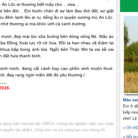
… An Lộc ơi thương biết mấy cho… vừa…
 bên đời… Em bước chân đi sợ làm đau thớ đất, sợ giật
dìu đêm lạnh lẽo ai ru, tiếng ầu ơ quyện sương mù An Lộc.
, nhớ thương ai mà khóc ướt cả canh trường.
ôi mươi, đẹp mái tóc xõa buông bên dòng sông Bé. Mặc áo
giữa Đồng Xoài rực rỡ cờ hoa. Rồi ta hẹn nhau về thăm lại
 khua bập bùng ánh lửa. Ngồi bên Thác Mơ ta vai kề vai
n đất hứa thanh bình.
bình minh, đang cất cánh bay cao phồn vinh muôn thuở.
ở, đẹp rạng ngời miền đất đỏ yêu thương./.
___
2016.
Màu xa
Em ở đâ
kiếp mu
nhớ! Lệ
 dung trên internet bởi DMCA, chúng tôi nghiêm cấm sao chép
» Ơn th
bản quyền tác phẩm, công sức và sự sáng tạo của chúng tôi.
» Nỗi b