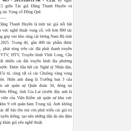
: 005 - 2015/HĐTPSK - CLB
, ký ngày
015 giữa Tác giả Đặng Thanh Huyền và
 tác Vọng cổ Đồng Quê.
-----
Đặng Thanh Huyền là một tác giả nổi bật
h vực nghệ thuật vọng cổ, với hơn 800 tác
g góp vào kho tàng cải lương Nam Bộ tính
2025. Trong đó, gần 400 tác phẩm được
 phát sóng trên các đài phát thanh truyền
 VTV, HTV, Truyền hình Vĩnh Long, Cần
ất nhiều các đài truyền hình địa phương
 nước. Được hầu hết các Nghệ sỹ Nhân dân,
Ưu tú, cùng tất cả các Chuông vàng vọng
iện. Hiện anh đang là Trưởng ban 3 của
ểm sát quân sự Quân đoàn 34, đóng tại
iên Hồng, tỉnh Gia Lai (trước đây anh là
 viên của Viện Kiểm sát quân sự khu vực
khu 9 với quân hàm Trung tá). Anh không
tác để bảo tồn mà còn phát triển các giá trị
ruyền thống, tạo nên những dấu ấn sâu đậm
g khán giả yêu nghệ thuật.