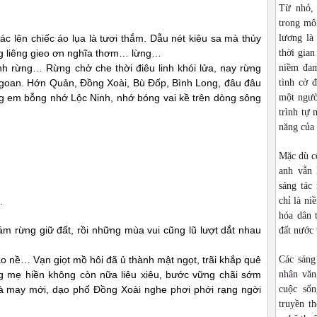
Từ nhỏ,
trong môi
c lên chiếc áo lụa là tươi thắm. Dẫu nét kiêu sa mà thủy
lương là
g liêng gieo ơn nghĩa thơm… lừng…
thời gia
h rừng… Rừng chở che thời điêu linh khói lửa, nay rừng
niềm đam
ngoan. Hớn Quản, Đồng Xoài, Bù Đốp, Bình Long, đâu đâu
tình cờ 
g em bỗng nhớ Lộc Ninh, nhớ bóng vai kề trên dòng sông
một ngườ
trình tự 
năng của
Mặc dù cô
anh vẫn 
sáng tác
.
chỉ là ni
hóa dân 
ám rừng giữ đất, rồi những mùa vui cũng lũ lượt dắt nhau
đất nước 
o nề… Vạn giọt mồ hôi đã ủ thành mật ngọt, trãi khắp quê
Các sáng
g mẹ hiền không còn nữa liêu xiêu, bước vững chãi sớm
nhân văn
là may mới, dạo phố Đồng Xoài nghe phơi phới rạng ngời
cuộc sốn
truyền t