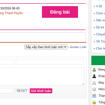
» V.92
/10/2016 06:43
Đăng bài
ng Thanh Huyền
» Chim c
» Dân m
» Dù kê
» Chuyế
» Về Tr
» Chợ n
Đang
Khác
Máy 
Hôm
Thán
Tổng