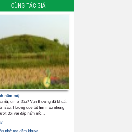
CÙNG TÁC GIẢ
nh nấm mộ
u rồi, em ở đâu? Vạn thương đã khuất
ôn sầu, Hương quê tắt lịm màu nhung
 ướt đôi vai đấp nấm mồ…
ầy
uồn nhớ mẹ đêm khuya