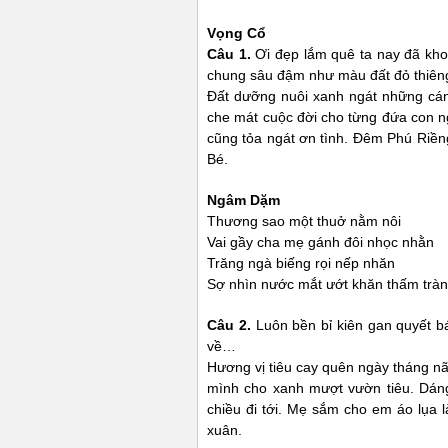
Vọng Cổ
Câu 1.
Ơi đẹp lắm quê ta nay đã khoá
chung sâu đậm như màu đất đỏ thiên
Đất dưỡng nuôi xanh ngát những cán
che mát cuộc đời cho từng đứa con 
cũng tỏa ngát ơn tình. Đêm Phú Riền
Bé.
Ngâm Dặm
Thương sao một thuở nằm nôi
Vai gầy cha mẹ gánh đôi nhọc nhằn
Trăng ngà biếng rọi nếp nhăn
Sợ nhìn nước mắt ướt khăn thấm tràn
Câu 2.
Luôn bền bỉ kiên gan quyết b
về…
Hương vị tiêu cay quên ngày tháng nã
mình cho xanh mượt vườn tiêu. Dán
chiều đi tới. Mẹ sắm cho em áo lụa 
xuân.