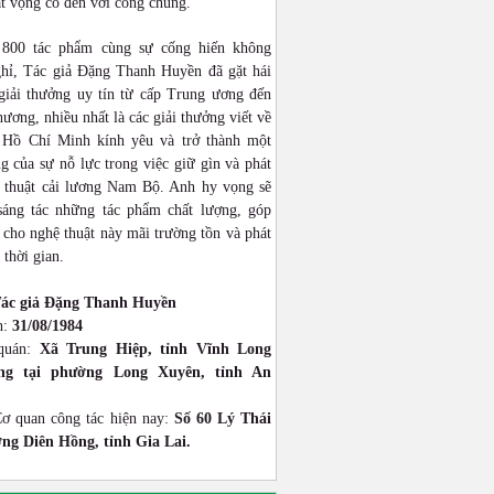
ật vọng cổ đến với công chúng.
 800 tác phẩm cùng sự cống hiến không
hỉ, Tác giả Đặng Thanh Huyền đã gặt hái
giải thưởng uy tín từ cấp Trung ương đến
hương, nhiều nhất là các giải thưởng viết về
 Hồ Chí Minh kính yêu và trở thành một
g của sự nỗ lực trong việc giữ gìn và phát
 thuật cải lương Nam Bộ. Anh hy vọng sẽ
 sáng tác những tác phẩm chất lượng, góp
cho nghệ thuật này mãi trường tồn và phát
 thời gian.
ác giả Đặng Thanh Huyền
h:
31/08/1984
quán:
Xã Trung Hiệp, tỉnh Vĩnh Long
ống tại phường Long Xuyên, tỉnh An
Cơ quan công tác hiện nay:
Số 60 Lý Thái
ng Diên Hồng, tỉnh Gia Lai.