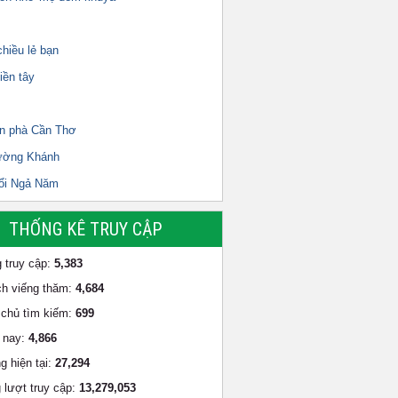
hiều lẻ bạn
iền tây
n phà Cần Thơ
ường Khánh
ổi Ngả Năm
THỐNG KÊ TRUY CẬP
 truy cập:
5,383
h viếng thăm:
4,684
chủ tìm kiếm:
699
 nay:
4,866
g hiện tại:
27,294
 lượt truy cập:
13,279,053