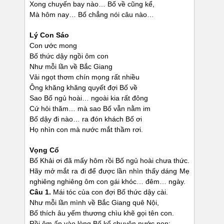
Xong chuyến bay nào… Bố về cũng kể,
Mà hôm nay… Bố chẳng nói câu nào…
Lý Con Sáo
Con ước mong
Bố thức dậy ngồi ôm con
Như mỗi lần về Bắc Giang
Vải ngọt thơm chín mọng rất nhiều
Ông khăng khăng quyết đợi Bố về
Sao Bố ngủ hoài… ngoài kia rất đông
Cứ hỏi thăm… mà sao Bố vẫn nằm im
Bố dậy đi nào… ra đón khách Bố ơi
Họ nhìn con mà nước mắt thầm rơi.
Vọng Cổ
Bố Khải ơi đã mấy hôm rồi Bố ngủ hoài chưa thức.
Hãy mở mắt ra đi để được lần nhìn thấy dáng Mẹ
nghiêng nghiêng ôm con gái khóc… đêm… ngày.
Câu 1.
Mái tóc của con đợi Bố thức dậy cài.
Như mỗi lần mình về Bắc Giang quê Nội,
Bố thích âu yếm thương chìu khẽ gọi tên con.
Rồi ôm ấp vào lòng Bố kể chuyện nước non: