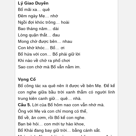
Lý Giao Duyên
Bố mãi xa… quê
Đêm ngày Mẹ… nhớ
Ngồi đợi khóc trông… hoài
Bao tháng năm… dài
Lòng quặn thắt… đau
Mong chờ được bên… nhau
Con khờ khóc… Bố… ơi
Bố hứa với con… Bố phải giữ lời
Khi nào về chở ra phố chơi
Sao con chờ mà Bố vẫn nằm im.
Vọng Cổ
Bố công tác xa quê nên ít được về bên Mẹ. Để kể
con nghe giữa bầu trời xanh thẳm có người lính
trung kiên canh giữ… quê… nhà.
Câu 5.
Lời của Bố hôm nao con vẫn nhớ mà.
Ông với Mẹ và con chỉ mong có thế,
Bố về, ăn cơm, rồi Bố kể con nghe.
Bạn bè hỏi… con mới tự hào khoe,
Bố Khải đang bay giữ trời… bằng cánh sắt.