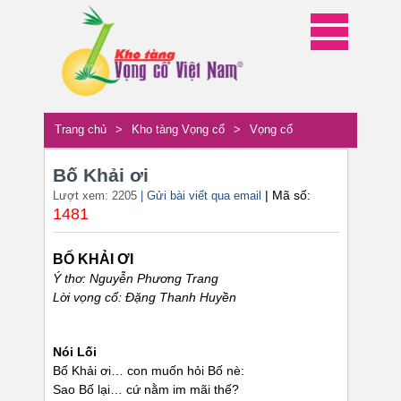
Trang chủ
>
Kho tàng Vọng cổ
>
Vọng cổ
Bố Khải ơi
| Mã số:
Lượt xem: 2205
| Gửi bài viết qua email
1481
BỐ KHẢI ƠI
Ý thơ: Nguyễn Phương Trang
Lời vọng cổ: Đặng Thanh Huyền
Nói Lối
Bố Khải ơi… con muốn hỏi Bố nè:
Sao Bố lại… cứ nằm im mãi thế?