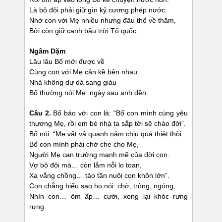
Là bộ đội phải giữ gìn kỷ cương phép nước.
Nhớ con với Mẹ nhiều nhưng đâu thể về thăm,
Bởi còn giữ canh bầu trời Tổ quốc.
Ngâm Dặm
Lâu lâu Bố mới được về
Cùng con với Mẹ cận kề bên nhau
Nhà không dư dả sang giàu
Bố thường nói Mẹ: ngày sau anh đền.
Câu 2.
Bố bảo với con là: “Bố con mình cùng yêu
thương Mẹ, rồi em bé nhà ta sắp tới sẽ chào đời”.
Bố nói: “Mẹ vất vả quanh năm chịu quá thiệt thòi.
Bố con mình phải chở che cho Mẹ,
Người Mẹ can trường mạnh mẽ của đời con.
Vợ bộ đội mà… còn lắm nỗi lo toan,
Xa vắng chồng… tảo tần nuôi con khôn lớn”.
Con chẳng hiểu sao họ nói: chờ, trông, ngóng,
Nhìn con… ôm ấp… cười, xong lại khóc rưng
rưng.