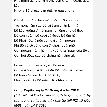
Nhà mình đông phải mừng con chăm ngoan, đoàn
kết,
Nhưng Bố ơi sao con thấy lạ quá chừng.
Câu 6.
Họ tặng hoa mà nước mắt rưng rưng,
Trời nóng lắm sao Bố lại trùm chăn kín mặt.
Bố kéo xuống đi, rồi nằm nghiêng cho dễ thở,
Để con ngắm bố cười và được Bố ôm hôn.
Bố Khải hứa là nếu con gái chăm ngoan,
Khi Bố về sẽ cõng con đi chơi ngoài phố.
Con ngoan mà… hôm nay cũng là “ngày của Bố”,
Con hỏi Bố… sao Bố chẳng nói năng gì.
Bố về được mấy ngày rồi Bố mới đi,
Con với Mẹ phải làm gì để Bố cười vui… ở lại.
Bố hứa với con đi mà Bố Khải,
Lần trở về này Bố mãi mãi ở bên con./.
__________________________________
Long Xuyên, ngày 24 tháng 6 năm 2016.
(* Bài viết về Đại tá - Phi công Trần Quang Khải
hy
sinh trong vụ tai nạn máy bay Su-30MK2 số hiệu
8585 ngày 14.6.2016).