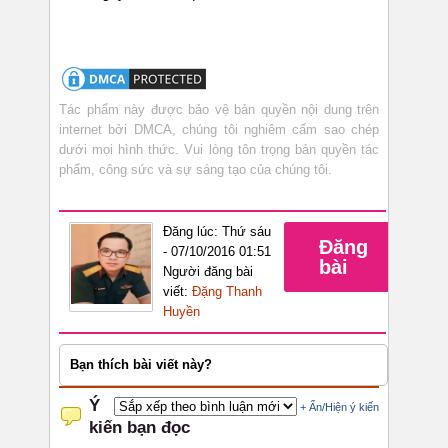
Tác phẩm này được bảo vệ bản quyền nội dung trên
internet bởi DMCA, chúng tôi nghiêm cấm sao chép
dưới mọi hình thức. Vui lòng tôn trọng bản quyền tác
phẩm, công sức và sự sáng tạo của chúng tôi.
Đăng lúc: Thứ sáu
Đăng
- 07/10/2016 01:51
bài
Người đăng bài
viết:
Đặng Thanh
Huyền
Bạn thích bài viết này?