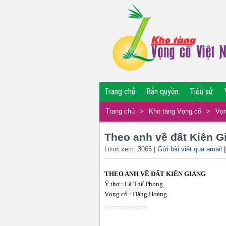
Trang chủ
Bản quyền
Tiểu sử
Trang chủ
>
Kho tàng Vọng cổ
>
Vọn
Theo anh về đất Kiên G
Lượt xem: 3066
| Gửi bài viết qua email
THEO ANH VỀ ĐẤT KIÊN GIANG
Ý thơ : Lã Thế Phong
Vọng cổ : Đặng Hoàng
............................