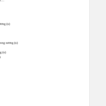
....
ương (u)
rong sương (u)
g (u)
)