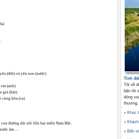
phà
ữ
 yêu (đời) và yêu non (nước)
Tình đấ
Tôi về 
á em (anh)
bận tôi
e gió (hát)
dòng xo
o cùng hòa (ca)
thương.
» Khúc 
» Khách 
 con đường dài nối liền hai miền Nam Bắc.
ước âm.....
» Bến s