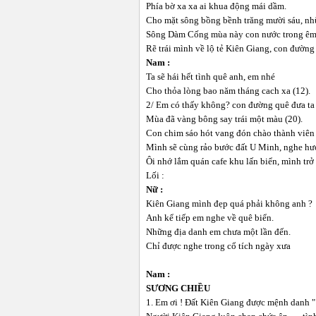
Phía bờ xa xa ai khua động mái dầm.
Cho mặt sông bồng bềnh trăng mười sáu, nhữ
Sông Dàm Cống mùa này con nước trong êm
Rẽ trái mình về lộ tẻ Kiên Giang, con đường
Nam :
Ta sẽ hái hết tình quê anh, em nhé
Cho thỏa lòng bao năm tháng cach xa (12).
2/ Em có thấy không? con đường quê đưa ta 
Mùa đã vàng bông say trái một màu (20).
Con chim sáo hót vang đón chào thành viên 
Mình sẽ cùng rảo bước đất U Minh, nghe hư
Ôi nhớ lắm quán cafe khu lấn biển, mình trở 
Lối :
Nữ :
Kiên Giang mình đẹp quá phải không anh ?
Anh kể tiếp em nghe về quê biển.
Những địa danh em chưa một lần đến.
Chỉ được nghe trong cổ tích ngày xưa
Nam :
SƯƠNG CHIỀU
1. Em ơi ! Đất Kiên Giang được mệnh danh 