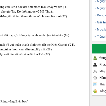
» Mộng 
ng con kênh dọc dài như mạch máu chảy về tim (-).
» Mộng t
 cho gió Tây Đô thổi ngược về Mỹ Thuận.
» Bóng 
 thẳng tấp thênh thang thơm mùi hương lúa mới (32) .
» Giữ tr
» Mưa b
về đất mẹ, rợp bóng cây xanh xanh rặng trâm bầu (16).
» Tiếng 
mới về vui xuân thanh bình trên đất mẹ Kiên Giang(-)(24).
ơng tràm thơm xem đàn ong lấy mật (28).
lại một lần rồi về thăm đất Hà Tiên(32).
Đang
Khác
Máy 
Hôm
Thán
Tổng
" Rừng vàng Biển bạc"