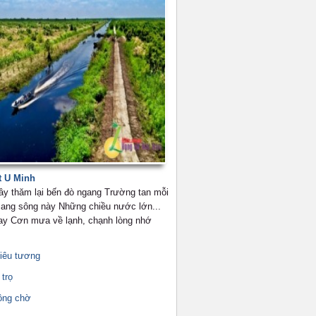
t U Minh
đây thăm lại bến đò ngang Trường tan mỗi
 sang sông này Những chiều nước lớn...
ay Cơn mưa về lạnh, chạnh lòng nhớ
tiêu tương
trọ
ông chờ