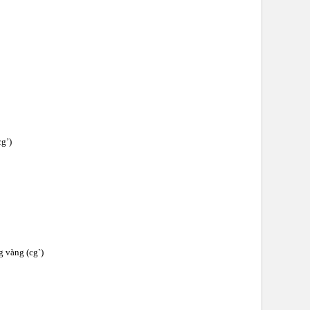
cg’)
g vàng (cg`)