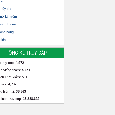
tan
hủy tinh
mờ kỷ niệm
ọn tình quê
ong bóng
biển
THỐNG KÊ TRUY CẬP
 truy cập:
4,972
h viếng thăm:
4,471
chủ tìm kiếm:
501
 nay:
4,737
g hiện tại:
36,863
 lượt truy cập:
13,288,622