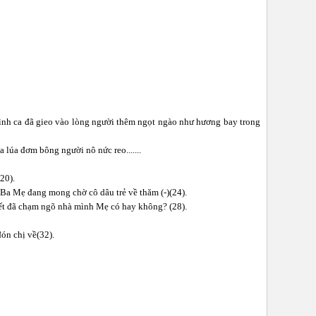
tình ca đã gieo vào lòng người thêm ngọt ngào như hương bay trong
lúa đơm bông người nô nức reo.......
20).
Ba Mẹ đang mong chờ cô dâu trẻ về thăm (-)(24).
ết đã chạm ngõ nhà mình Mẹ có hay không? (28).
đón chị về(32).