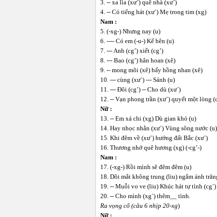
3. -- xa lìa (xư`) quê nhà (xư`)
4. -- Có tiếng hát (xư`) Mẹ trong tim (xg)
Nam :
5. (-xg-) Nhưng nay (u)
6. ---- Có em (-u-) Kế bên (u)
7. --- Anh (cg’) xiết (cg’)
8. --- Bao (cg’) hân hoan (xê)
9. -- mong mõi (xê) bấy hồng nhan (xê)
10. --- cùng (xư`) --- Sánh (u)
11. --- Đôi (cg’) -- Cho dù (xư`)
12. -- Vạn phong trần (xư`) quyết một lòng (
Nữ :
13. -- Em xá chi (xg) Dù gian khó (u)
14. Hay nhọc nhằn (xư`) Vùng sông nước (u)
15. Khi đêm về (xư`) hướng đất Bắc (xư`)
16. Thương nhớ quê hương (xg) (-cg’-)
Nam :
17. (-xg-) Rồi mình sẽ đêm đêm (u)
18. Dõi mắt không trung (liu) ngắm ánh trăn
19. -- Muỗi vo ve (liu) Khúc hát tự tình (cg`)
20. -- Cho mình (xg`) thêm__ tình.
Ra vọng cổ (câu 6 nhịp 20-xg
)
Nữ :