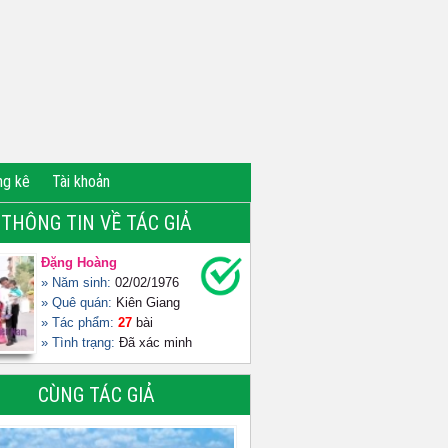
ng kê
Tài khoản
THÔNG TIN VỀ TÁC GIẢ
Đặng Hoàng
» Năm sinh:
02/02/1976
» Quê quán:
Kiên Giang
» Tác phẩm:
27
bài
» Tình trạng:
Đã xác minh
CÙNG TÁC GIẢ