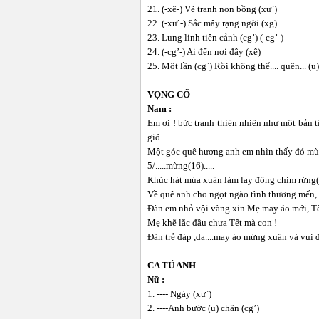
21. (-xê-) Vẽ tranh non bồng (xư`)
22. (-xư`-) Sắc mây rạng ngời (xg)
23. Lung linh tiên cảnh (cg’) (-cg’-)
24. (-cg’-) Ai đến nơi đây (xê)
25. Một lần (cg`) Rồi không thể.... quên... (u)
VỌNG CỔ
Nam :
Em ơi ! bức tranh thiên nhiên như một bản 
gió
Một góc quê hương anh em nhìn thấy đó mùa 
5/.....mừng(16).....
Khúc hát mùa xuân làm lay động chim rừng(
Về quê anh cho ngọt ngào tình thương mến, 
Đàn em nhỏ vội vàng xin Mẹ may áo mới, T
Mẹ khẽ lắc đầu chưa Tết mà con !
Đàn trẻ đáp ,dạ....may áo mừng xuân và vui 
CA TÚ ANH
Nữ :
1. ---- Ngày (xư`)
2. ----Anh bước (u) chân (cg’)