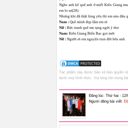
Nghe anh kể quê anh ở miết Kiên Giang muỗ
em lo sợ(28).
Nhưng khi đã thật lòng yêu thì em nào đâu 
Nam :
Quê mình đẹp lắm em ơi
Nữ :
Bức tranh quê mẹ rạng ngời ý thơ.
Nam:
Kiên Giang Biển Bạc gọi mời
Nữ :
Người ơi em nguyện trọn đời bên anh.
Tác phẩm này được bảo vệ bản quyền nội
dưới mọi hình thức. Vui lòng tôn trọng 
Đăng lúc: Thứ hai - 12
Người đăng bài viết:
Đ