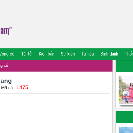
Vọng cổ
Tài tử
Kịch bản
Sự kiện
Tư liệu
Định danh
Thố
g cổ
iang
1475
| Mã số: