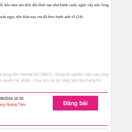
i kêu như sáo thổi đĩa lềnh tựa như bánh canh, nghe vậy nên lòng
quản ngại, nên hôm nay em đã theo bước anh về (24).
 dung trên internet bởi DMCA, chúng tôi nghiêm cấm sao chép
bản quyền tác phẩm, công sức và sự sáng tạo của chúng tôi.
/09/2016 10:20
Đăng bài
ặng Hoàng Tâm