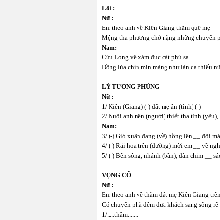
Lối :
Nữ :
Em theo anh về Kiên Giang thăm quê mẹ
Mộng tha phương chở nặng những chuyến 
Nam:
Cửu Long về xám đục cát phù sa
Đồng lúa chín mịn màng như làn da thiếu n
LÝ TƯƠNG PHÙNG
Nữ :
1/ Kiên (Giang) (-) đất mẹ ân (tình) (-)
2/ Nuôi anh nên (người) thiết tha tình (yêu),
Nam:
3/ (-) Gió xuân đang (về) hồng lên __ đôi m
4/ (-) Rải hoa trên (đường) mời em __ về ngh
5/ (-) Bên sông, nhánh (bần), đàn chim __ sá
VỌNG CỔ
Nữ :
Em theo anh về thăm đất mẹ Kiên Giang trên
Có chuyến phà đêm đưa khách sang sông rẽ n
1/.....thầm.......