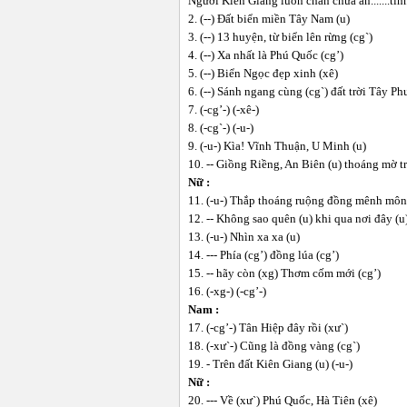
Người Kiên Giang luôn chan chứa ân.......tình.
2. (--) Đất biển miền Tây Nam (u)
3. (--) 13 huyện, từ biển lên rừng (cg`)
4. (--) Xa nhất là Phú Quốc (cg’)
5. (--) Biển Ngọc đẹp xinh (xê)
6. (--) Sánh ngang cùng (cg`) đất trời Tây Ph
7. (-cg’-) (-xê-)
8. (-cg`-) (-u-)
9. (-u-) Kìa! Vĩnh Thuận, U Minh (u)
10. -- Giồng Riềng, An Biên (u) thoáng mờ t
Nữ :
11. (-u-) Thắp thoáng ruộng đồng mênh môn
12. -- Không sao quên (u) khi qua nơi đây (u
13. (-u-) Nhìn xa xa (u)
14. --- Phía (cg’) đồng lúa (cg’)
15. -- hãy còn (xg) Thơm cốm mới (cg’)
16. (-xg-) (-cg’-)
Nam :
17. (-cg’-) Tân Hiệp đây rồi (xư`)
18. (-xư`-) Cũng là đồng vàng (cg`)
19. - Trên đất Kiên Giang (u) (-u-)
Nữ :
20. --- Về (xư`) Phú Quốc, Hà Tiên (xê)