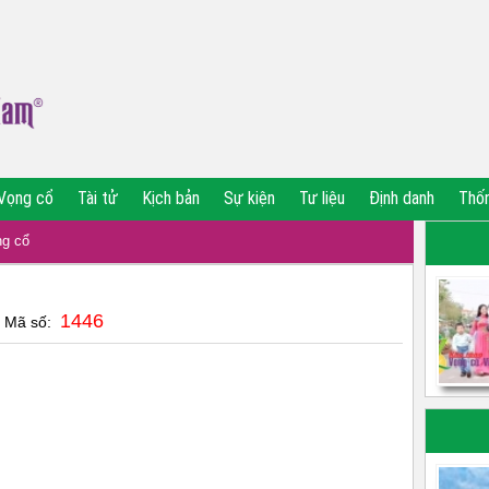
Vọng cổ
Tài tử
Kịch bản
Sự kiện
Tư liệu
Định danh
Thố
g cổ
1446
| Mã số: