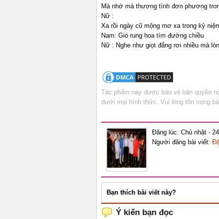
Mà nhớ mà thương tình đơn phương trong
Nữ :
Xa rồi ngày cũ mộng mơ xa trong kỷ niệ
Nam: Gió rung hoa tím đường chiều
Nữ : Nghe như giọt đắng rơi nhiều mà lòng
Tác phẩm này được bảo vệ bản quyền nội
dưới mọi hình thức. Vui lòng tôn trọng 
Đăng lúc: Chủ nhật - 2
Người đăng bài viết:
Đ
Bạn thích bài viết này?