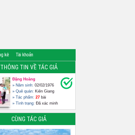
ng kê
Tài khoản
THÔNG TIN VỀ TÁC GIẢ
Đặng Hoàng
» Năm sinh:
02/02/1976
» Quê quán:
Kiên Giang
» Tác phẩm:
27
bài
» Tình trạng:
Đã xác minh
CÙNG TÁC GIẢ