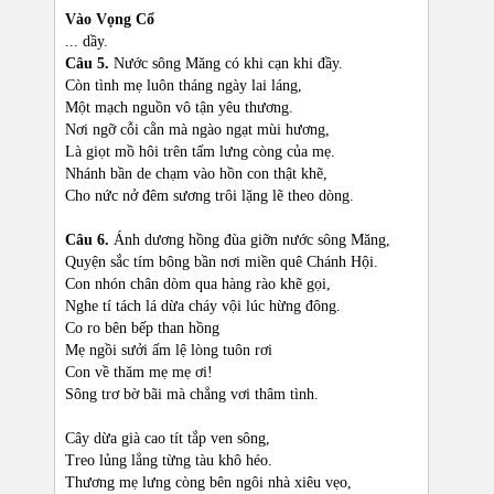
Vào Vọng Cổ
... dầy.
Câu 5.
Nước sông Măng có khi cạn khi đầy.
Còn tình mẹ luôn tháng ngày lai láng,
Một mạch nguồn vô tận yêu thương.
Nơi ngỡ cỗi cằn mà ngào ngạt mùi hương,
Là giọt mồ hôi trên tấm lưng còng của mẹ.
Nhánh bần de chạm vào hồn con thật khẽ,
Cho nức nở đêm sương trôi lặng lẽ theo dòng.
Câu 6.
Ánh dương hồng đùa giỡn nước sông Măng,
Quyện sắc tím bông bần nơi miền quê Chánh Hội.
Con nhón chân dòm qua hàng rào khẽ gọi,
Nghe tí tách lá dừa cháy vội lúc hừng đông.
Co ro bên bếp than hồng
Mẹ ngồi sưởi ấm lệ lòng tuôn rơi
Con về thăm mẹ mẹ ơi!
Sông trơ bờ bãi mà chẳng vơi thâm tình.
Cây dừa già cao tít tắp ven sông,
Treo lủng lẳng từng tàu khô héo.
Thương mẹ lưng còng bên ngôi nhà xiêu vẹo,