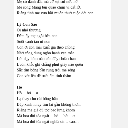
Mẹ có đánh đâu mà cứ sụt sùi nức nở.
Mé sông Măng bụi quao chìm vì đất lở,
Riêng tình mẹ vun bồi muôn thuở cuộc đời con.
Lý Con Sáo
Ôi nhớ thương
Đêm ấy mẹ ngồi bên con
Suốt canh tàn nỉ non
Con ơi con mai xuất giá theo chồng
Nhớ công dung ngôn hạnh vẹn toàn
Lời dạy hôm nào còn đây chứa chan
Luôn khắc ghi chẳng phút giây nào quên
Sắc tím bông bần rụng trôi mé sông
Con vớt lên để sưởi ấm tình thâm.
Hò
Hò… hớ… ơ…
Lạ thay cho cái bông bần
Búp xanh nhụy tím lại gần không thơm
Riêng mẹ già dù tóc bạc lưng khom
Mà hoa đời tỏa ngát… hò… hớ… ơ…
Mà hoa đời tỏa ngát nghĩa ơn… cao…