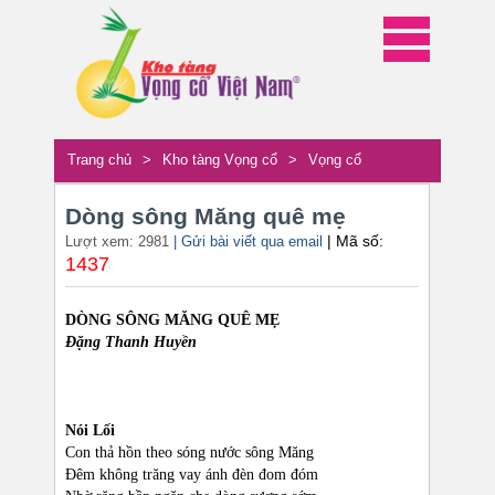
Trang chủ
>
Kho tàng Vọng cổ
>
Vọng cổ
Dòng sông Măng quê mẹ
| Mã số:
Lượt xem: 2981
| Gửi bài viết qua email
1437
DÒNG SÔNG MĂNG QUÊ MẸ
Đặng Thanh Huyền
Nói Lối
Con thả hồn theo sóng nước sông Măng
Đêm không trăng vay ánh đèn đom đóm