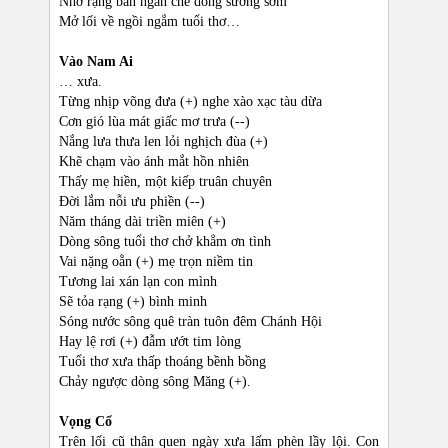
Nhờ rặng bần ngăn che dòng sương sớm
Mở lối về ngồi ngắm tuổi thơ…
Vào Nam Ai
… xưa.
Từng nhịp võng đưa (+) nghe xào xạc tàu dừa
Cơn gió lùa mát giấc mơ trưa (--)
Nắng lưa thưa len lỏi nghịch đùa (+)
Khẽ chạm vào ánh mắt hồn nhiên
Thấy mẹ hiền, một kiếp truân chuyên
Đời lắm nỗi ưu phiền (--)
Năm tháng dài triền miên (+)
Dòng sông tuổi thơ chở khẳm ơn tình
Vai nặng oằn (+) mẹ trọn niềm tin
Tương lai xán lạn con mình
Sẽ tỏa rạng (+) bình minh
Sóng nước sông quê tràn tuôn đêm Chánh Hội
Hay lệ rơi (+) đẫm ướt tim lòng
Tuổi thơ xưa thấp thoáng bềnh bồng
Chảy ngược dòng sông Măng (+).
Vọng Cổ
Trên lối cũ thân quen ngày xưa lấm phèn lầy lội. Con