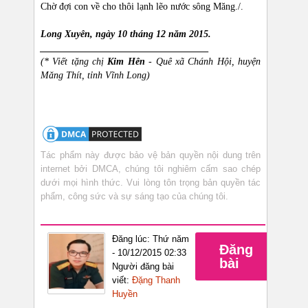
Chờ đợi con về cho thôi lạnh lẽo nước sông Măng./.
Long Xuyên, ngày 10 tháng 12 năm 2015.
___________________________________
(* Viết tặng chị
Kim Hên
- Quê xã Chánh Hội, huyện
Măng Thít, tỉnh Vĩnh Long)
Tác phẩm này được bảo vệ bản quyền nội dung trên
internet bởi DMCA, chúng tôi nghiêm cấm sao chép
dưới mọi hình thức. Vui lòng tôn trọng bản quyền tác
phẩm, công sức và sự sáng tạo của chúng tôi.
Đăng lúc: Thứ năm
Đăng
- 10/12/2015 02:33
bài
Người đăng bài
viết:
Đặng Thanh
Huyền