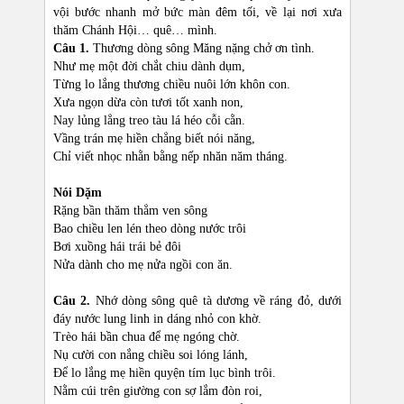
vội bước nhanh mở bức màn đêm tối, về lại nơi xưa
thăm Chánh Hội… quê… mình.
Câu 1.
Thương dòng sông Măng nặng chở ơn tình.
Như mẹ một đời chắt chiu dành dụm,
Từng lo lắng thương chiều nuôi lớn khôn con.
Xưa ngọn dừa còn tươi tốt xanh non,
Nay lủng lẳng treo tàu lá héo cỗi cằn.
Vầng trán mẹ hiền chẳng biết nói năng,
Chỉ viết nhọc nhằn bằng nếp nhăn năm tháng.
Nói Dặm
Rặng bần thăm thẳm ven sông
Bao chiều len lén theo dòng nước trôi
Bơi xuồng hái trái bẻ đôi
Nửa dành cho mẹ nửa ngồi con ăn.
Câu 2.
Nhớ dòng sông quê tà dương về ráng đỏ, dưới
đáy nước lung linh in dáng nhỏ con khờ.
Trèo hái bần chua để mẹ ngóng chờ.
Nụ cười con nắng chiều soi lóng lánh,
Để lo lắng mẹ hiền quyện tím lục bình trôi.
Nằm cúi trên giường con sợ lắm đòn roi,