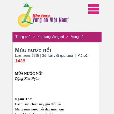
Trang chủ
>
Kho tàng Vọng cổ
>
Vọng cổ
Mùa nước nổi
| Mã số:
Lượt xem: 3535
| Gửi bài viết qua email
1436
MÙA NƯỚC NỔI
Đặng Kim Ngân
Ngâm Thơ
Lành lạnh chiều nay gió thổi về
Mang mùa nước nổi đến miền quê