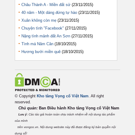
Châu Thành A - Miền đất sử
(23/11/2015)
40 năm - Một dáng đứng tự hào
(23/11/2015)
Xuân không còn mẹ
(23/11/2015)
Chuyện tình "Facebook"
(27/11/2015)
Nặng tình mảnh đất An Sơn
(27/11/2015)
Tình má Năm Căn
(18/10/2015)
Hương bưởi miền quê
(18/10/2015)
© Copyright
Kho tàng Vọng cổ Việt Nam
. All right
reserved.
Chủ quản:
Ban Điều hành Kho tàng Vọng cổ Việt
Nam
Lưu ý:
Các tác giả hoàn toàn chịu trách nhiệm về nội dung tác phẩm
của mình
trên vongco.vn. Nội dung website này đã được đăng ký bản quyền nội
dung số!