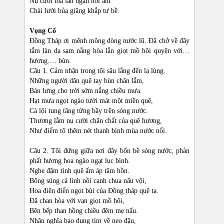
Nụ cười tỏa lan ngàn hơi ấm
Chài lưới bủa giăng khắp tư bề.
Vọng Cổ
Đồng Tháp ơi mênh mông dòng nước lũ. Đã chở về đây
tắm làn da sạm nắng hòa lẫn giọt mồ hôi quyện với…
hương…. bùn.
Câu 1. Cảm nhận trong tôi sâu lắng đến lạ lùng.
Những người dân quê tay bùn chân lắm,
Bán lưng cho trời sớm nắng chiều mưa.
Hạt mưa ngọt ngào tưới mát một miền quê,
Cá lội tung tăng từng bầy trên sóng nước.
Thương lắm nụ cười chân chất của quê hương,
Như điểm tô thêm nét thanh bình mùa nước nổi.
Câu 2. Tôi đứng giữa nơi đây bốn bề sóng nước, phản
phất hương hoa ngào ngạt lục bình.
Nghe đậm tình quê ấm áp tâm hồn.
Bông súng cá linh nồi canh chua nấu vội,
Hoa điên điển ngọt bùi của Đồng tháp quê ta.
Đã chan hòa với vạn giọt mồ hôi,
Bên bếp than hồng chiều đêm mẹ nấu.
Nhân nghĩa bao dung tìm về neo đậu,