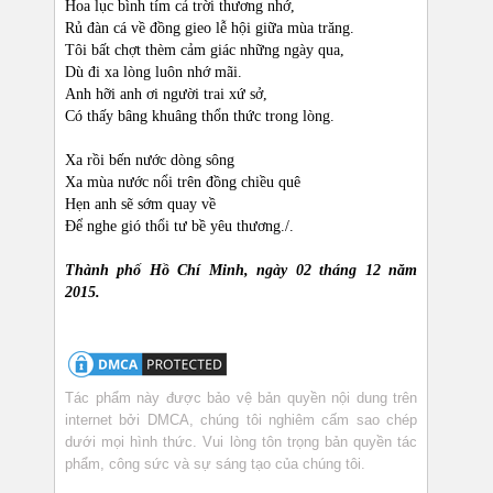
Hoa lục bình tím cả trời thương nhớ,
Rủ đàn cá về đồng gieo lễ hội giữa mùa trăng.
Tôi bất chợt thèm cảm giác những ngày qua,
Dù đi xa lòng luôn nhớ mãi.
Anh hỡi anh ơi người trai xứ sở,
Có thấy bâng khuâng thổn thức trong lòng.
Xa rồi bến nước dòng sông
Xa mùa nước nổi trên đồng chiều quê
Hẹn anh sẽ sớm quay về
Để nghe gió thổi tư bề yêu thương./.
Thành phố Hồ Chí Minh, ngày 02 tháng 12 năm
2015.
Tác phẩm này được bảo vệ bản quyền nội dung trên
internet bởi DMCA, chúng tôi nghiêm cấm sao chép
dưới mọi hình thức. Vui lòng tôn trọng bản quyền tác
phẩm, công sức và sự sáng tạo của chúng tôi.