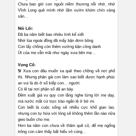
Chưa bao giờ con nguôi niềm thương nỗi nhớ, nhớ
Vĩnh Long quê mình nhớ lắm vườn khóm chín vàng
sân…
Nói Lối:
Đã ba năm biết bao nhiêu tình kể xiết
Nhớ lúa ngoài đồng đã mấy bận đơm bông
Con lấy chồng còn thêm vướng bận công danh
Út của mẹ vẫn mãi như ngày xưa bên mẹ…
Vọng Cổ:
5/
Xưa con đâu muốn xa quê theo chồng về nơi phố
thị. Nhưng phận gái con làm sao biết được hạnh phúc
an vui là do ở số kiếp con… người.
Có lẽ tại nơi phận số đã an bày.
Đêm xuất giá vu quy con lắng nghe từng lời mẹ dạy,
mà nước mắt cứ trực trào ngấn lệ ở bờ mi.
Con biết là cuộc sống sẽ nhiều cực khổ gian lao,
nhưng con tự hứa với lòng sẽ không thêm lần nào nữa
gieo buồn cho mẹ.
Hơn ba năm con chưa về thăm quê cũ, để mẹ ngống
trông con cảm thấy bất hiếu vô cùng…