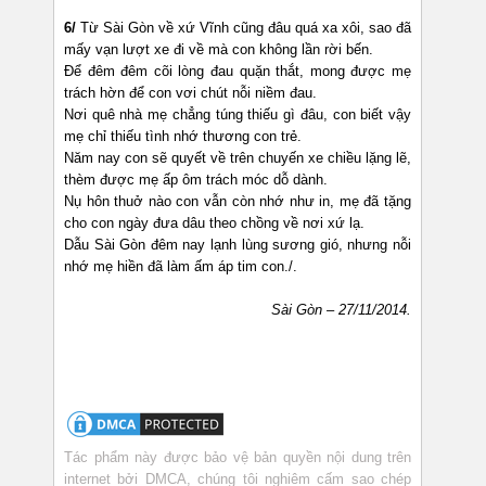
6/
Từ Sài Gòn về xứ Vĩnh cũng đâu quá xa xôi, sao đã
mấy vạn lượt xe đi về mà con không lần rời bến.
Để đêm đêm cõi lòng đau quặn thắt, mong được mẹ
trách hờn để con vơi chút nỗi niềm đau.
Nơi quê nhà mẹ chẳng túng thiếu gì đâu, con biết vậy
mẹ chỉ thiếu tình nhớ thương con trẻ.
Năm nay con sẽ quyết về trên chuyến xe chiều lặng lẽ,
thèm được mẹ ấp ôm trách móc dỗ dành.
Nụ hôn thuở nào con vẫn còn nhớ như in, mẹ đã tặng
cho con ngày đưa dâu theo chồng về nơi xứ lạ.
Dẫu Sài Gòn đêm nay lạnh lùng sương gió, nhưng nỗi
nhớ mẹ hiền đã làm ấm áp tim con./.
Sài Gòn – 27/11/2014.
Tác phẩm này được bảo vệ bản quyền nội dung trên
internet bởi DMCA, chúng tôi nghiêm cấm sao chép