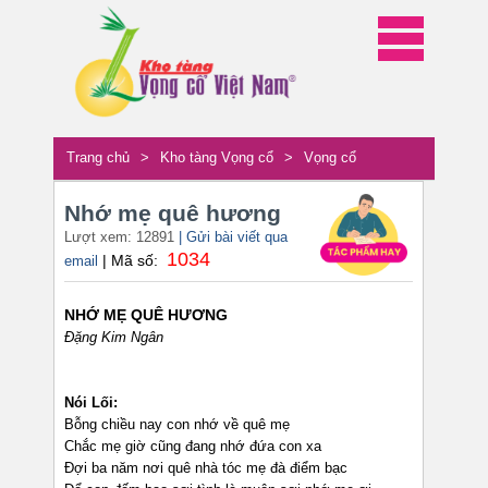
Trang chủ
>
Kho tàng Vọng cổ
>
Vọng cổ
Nhớ mẹ quê hương
Lượt xem: 12891
| Gửi bài viết qua
1034
| Mã số:
email
NHỚ MẸ QUÊ HƯƠNG
Đặng Kim Ngân
Nói Lối:
Bỗng chiều nay con nhớ về quê mẹ
Chắc mẹ giờ cũng đang nhớ đứa con xa
Đợi ba năm nơi quê nhà tóc mẹ đà điểm bạc