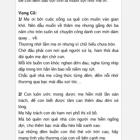
Để con đếm bao sợi tình là muôn sợi nhớ mẹ ơi.
Vọng Cổ:
1/
Mẹ ơi bởi cuộc sống xa quê còn muôn vàn gian
khó. Nên dẫu muốn về thăm mẹ nhưng gắng đợi ba
năm cho tròn suôn sẻ chuyện công danh con mới dám
quay… về.
Thương nhớ lắm mẹ ơi nhưng vì chữ hiếu chưa tròn.
Chớ đâu phải con nơi quê người xứ lạ, ham thói đua
đòi quên mẹ đợi chờ con.
Mỗi khi buồn con khóc nghẹn đớn đau, nghe từng nhịp
đập trong tim hằn lên bao nỗi niềm ray rứt.
Chắc quê nhà mẹ cũng thức từng đêm, đếm nỗi nhớ
thương qua bạc mái đầu sợi tóc…
2/
Con luôn ước mong được mẹ hiền một lần oán
trách, để con biết được tâm can thêm đau đớn xé
lòng.
Mẹ hãy trách con do ham nơi phố thị xô bồ.
Mà bỏ quên nơi quê nhà còn người mẹ hiền ngống
đợi, cho thêm bạc mái đầu héo hắt xanh xao.
Lại những đêm buồn con thỏ thẻ với trời cao, hãy
mang tình yêu thương của con về bên cạnh mẹ.