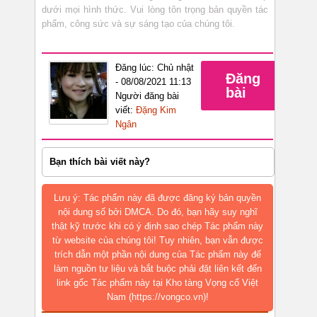
dưới mọi hình thức. Vui lòng tôn trọng bản quyền tác
phẩm, công sức và sự sáng tạo của chúng tôi.
Đăng lúc: Chủ nhật
Đăng
- 08/08/2021 11:13
bài
Người đăng bài
viết:
Đặng Kim
Ngân
Bạn thích bài viết này?
Lưu ý: Tác phẩm này đã được đăng ký bản quyền
nội dung số bởi DMCA. Do đó, bạn hãy suy nghĩ
thật kỹ trước khi có ý định sao chép Tác phẩm này
từ website của chúng tôi! Tuy nhiên, bạn vẫn được
trích dẫn một phần nội dung của Tác phẩm này để
làm nguồn tư liệu và bắt buộc phải đặt liên kết đến
link gốc Tác phẩm này tại Kho tàng Vọng cổ Việt
Nam (https://vongco.vn)!