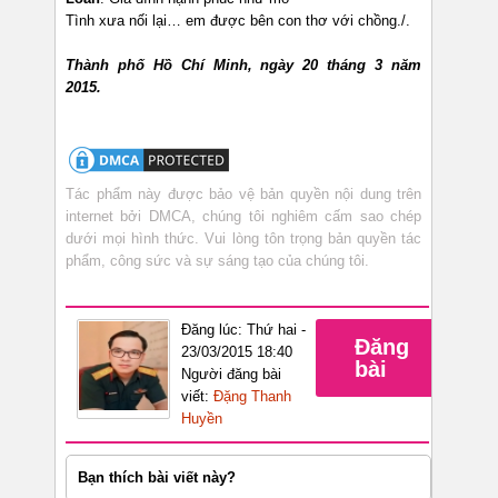
Tình xưa nối lại… em được bên con thơ với chồng./.
Thành phố Hồ Chí Minh, ngày 20 tháng 3 năm
2015.
Tác phẩm này được bảo vệ bản quyền nội dung trên
internet bởi DMCA, chúng tôi nghiêm cấm sao chép
dưới mọi hình thức. Vui lòng tôn trọng bản quyền tác
phẩm, công sức và sự sáng tạo của chúng tôi.
Đăng lúc: Thứ hai -
Đăng
23/03/2015 18:40
bài
Người đăng bài
viết:
Đặng Thanh
Huyền
Bạn thích bài viết này?