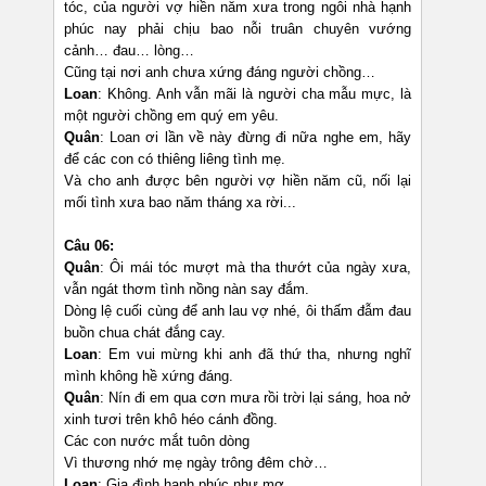
tóc, của người vợ hiền năm xưa trong ngôi nhà hạnh
phúc nay phải chịu bao nỗi truân chuyên vướng
cảnh… đau… lòng…
Cũng tại nơi anh chưa xứng đáng người chồng…
Loan
: Không. Anh vẫn mãi là người cha mẫu mực, là
một người chồng em quý em yêu.
Quân
: Loan ơi lần về này đừng đi nữa nghe em, hãy
để các con có thiêng liêng tình mẹ.
Và cho anh được bên người vợ hiền năm cũ, nối lại
mối tình xưa bao năm tháng xa rời...
Câu 06:
Quân
: Ôi mái tóc mượt mà tha thướt của ngày xưa,
vẫn ngát thơm tình nồng nàn say đắm.
Dòng lệ cuối cùng để anh lau vợ nhé, ôi thấm đẫm đau
buồn chua chát đắng cay.
Loan
: Em vui mừng khi anh đã thứ tha, nhưng nghĩ
mình không hề xứng đáng.
Quân
: Nín đi em qua cơn mưa rồi trời lại sáng, hoa nở
xinh tươi trên khô héo cánh đồng.
Các con nước mắt tuôn dòng
Vì thương nhớ mẹ ngày trông đêm chờ…
Loan
: Gia đình hạnh phúc như mơ