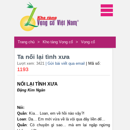
Trang chủ
>
Kho tàng Vọng cổ
>
Vọng cổ
Ta nối lại tình xưa
| Mã số:
Lượt xem: 3421
| Gửi bài viết qua email
1193
NỐI LẠI TÌNH XƯA
Đặng Kim Ngân
Nói:
Quân
: Kìa… Loan, em về hồi nào vậy?!
Loan
: Dạ… Em mới vừa về là vội qua đây liền để…
Quân
: Có chuyện gì sao… mà em lại ngập ngừng