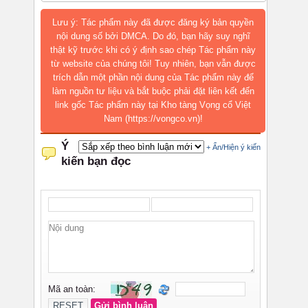
Lưu ý: Tác phẩm này đã được đăng ký bản quyền
nội dung số bởi DMCA. Do đó, bạn hãy suy nghĩ
thật kỹ trước khi có ý định sao chép Tác phẩm này
từ website của chúng tôi! Tuy nhiên, bạn vẫn được
trích dẫn một phần nội dung của Tác phẩm này để
làm nguồn tư liệu và bắt buộc phải đặt liên kết đến
link gốc Tác phẩm này tại Kho tàng Vọng cổ Việt
Nam (https://vongco.vn)!