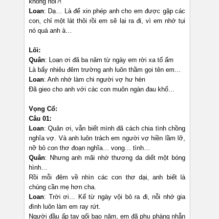
không nói?!
Loan
: Dạ… Là để xin phép anh cho em được gặp các
con, chỉ một lát thôi rồi em sẽ lại ra đi, vì em nhớ tụi
nó quá anh à…
Lối:
Quân
: Loan ơi đã ba năm từ ngày em rời xa tổ ấm
Là bấy nhiêu đêm trường anh luôn thầm gọi tên em…
Loan
: Anh nhớ làm chi người vợ hư hèn
Đã gieo cho anh với các con muôn ngàn đau khổ…
Vọng Cổ:
Câu 01:
Loan
: Quân ơi, vẫn biết mình đã cách chia tình chồng
nghĩa vợ. Và anh luôn trách em người vợ hiền lầm lỡ,
nỡ bỏ con thơ đoạn nghĩa… vong… tình…
Quân
: Nhưng anh mãi nhớ thương da diết một bóng
hình…
Rồi mỗi đêm về nhìn các con thơ dại, anh biết là
chúng cần mẹ hơn cha.
Loan
: Trời ơi… Kể từ ngày vội bỏ ra đi, nỗi nhớ gia
đình luôn làm em ray rứt.
Người đầu ấp tay gối bao năm, em đã phụ phàng nhẫn