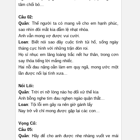
tâm chối bỏ…
Câu 02:
Quân
: Thế người ta có mang về cho em hạnh phúc,
sao nhìn đôi mắt kia đẫm lệ nhạt nhòa.
Anh vẫn mong vợ được vui cười.
Loan
: Biết nói sao đây cuộc tình tủi hổ, sống ngày
tháng cực hình với những trận đòn roi.
Họ sỉ nhục em lăng loàng trắc nết hư thân, trong cơn
say thỏa tiếng lời mắng nhiếc.
Hai nỗi đau nặng oằn làm em quỵ ngã, mong ước một
lần được nối lại tình xưa…
Nói Lối:
Quân
: Trời ơi nỡ lòng nào họ đối xử thế kia
Anh bỗng nghe tim đau nghẹn ngào quặn thắt…
Loan
: Tội lỗi em gây ra nên giờ gánh lấy
Nay trở về chỉ mong được gặp lại các con…
Vọng Cổ:
Câu 05:
Quân
: Hãy để cho anh được nhẹ nhàng vuốt ve mái