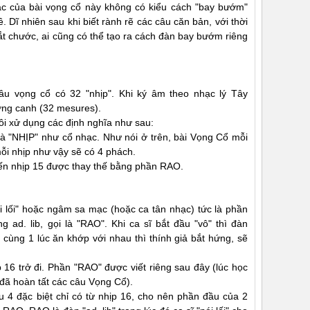
ạc của bài vọng cổ này không có kiểu cách "bay bướm"
. Dĩ nhiên sau khi biết rành rẽ các câu căn bản, với thời
bắt chước, ai cũng có thể tạo ra cách đàn bay bướm riêng
u vọng cổ có 32 "nhịp". Khi ký âm theo nhạc lý Tây
ờng canh (32 mesures).
ôi xử dụng các định nghĩa như sau:
à "NHỊP" như cổ nhạc. Như nói ở trên, bài Vọng Cổ mỗi
ỗi nhịp như vậy sẽ có 4 phách.
 đến nhịp 15 được thay thế bằng phần RAO.
i lối" hoặc ngâm sa mạc (hoặc ca tân nhạc) tức là phần
ũng ad. lib, gọi là "RAO". Khi ca sĩ bắt đầu "vô" thì đàn
 cùng 1 lúc ăn khớp với nhau thì thính giả bắt hứng, sẽ
16 trở đi. Phần "RAO" được viết riêng sau đây (lúc học
đã hoàn tất các câu Vọng Cổ).
âu 4 đặc biệt chỉ có từ nhịp 16, cho nên phần đầu của 2