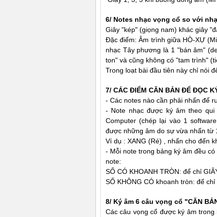
6/ Notes nhạc vọng cổ so với nh
Giây "kép" (giọng nam) khác giây "đ
Ðặc điểm: Âm trình giữa HÒ-XỰ (Mi
nhạc Tây phương là 1 "bán âm" (dem
ton" và cũng không có "tam trình" (ti
Trong loạt bài đầu tiên này chỉ nói
7/ CÁC ÐIỂM CĂN BẢN ÐỂ ÐỌC K
- Các notes nào cần phải nhấn để ru
- Note nhạc được ký âm theo qui 
Computer (chép lại vào 1 softwar
được những âm do sự vừa nhấn từ 1/4
Ví dụ : XANG (Ré) , nhấn cho đến kh
- Mỗi note trong bảng ký âm đều có
note:
SỐ CÓ KHOANH TRÒN: để chỉ GIÂY s
SỐ KHÔNG CÓ khoanh tròn: để chỉ 
8/ Ký âm 6 câu vọng cổ "CĂN BẢ
Các câu vọng cổ được ký âm trong l