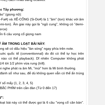
ạc Tây phương:
ào" (giọng nữ):
-Fa#) và XÊ-CỐNG (Si-Do#) là 1 "âm" (ton) khác với âm
i-ton). Âm giai này gọi là "ngũ cung", không có "demi-
erce)
 đến 6 câu vọng cổ giọng nam
Ý ÂM TRONG LOẠT BÀI NÀY:
ng sẽ có dấu hiệu "làn sóng" ngay phía trên note.
uớc quốc tế (conventionnal) do đó có thể tự học trên
e nào có thể playback). Dĩ nhiên Computer không phát
 tới 1/2 phím vừa rung (trill).
i nghe phát ra âm Mi, "mùi" hơn là Mi bình thường.
 đánh số như sau, để dù không quen vẫn có thể ấn trúng
ố mấy (1, 2, 3, 4, 5)
BẬC PHÍM trên cần đàn (Từ 0 đến 17)
N":
oạt bài này có thể được gọi là 6 câu "vọng cổ căn bản".