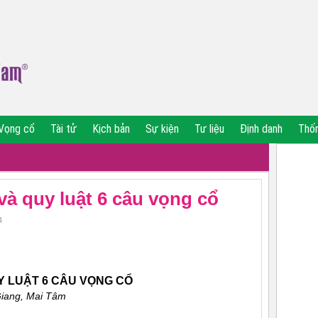
Vọng cổ
Tài tử
Kịch bản
Sự kiện
Tư liệu
Định danh
Thố
và quy luật 6 câu vọng cổ
4
Y LUẬT 6 CÂU VỌNG CỔ
iang, Mai Tâm