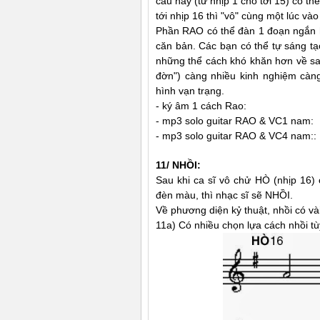
câu này (từ nhịp 1 cho tới 15) có thể
tới nhịp 16 thì "vô" cùng một lúc và
Phần RAO có thể đàn 1 đoạn ngắn h
căn bản. Các bạn có thể tự sáng tạ
những thể cách khó khăn hơn về sau 
đờn") càng nhiều kinh nghiệm càng
hình vạn trạng.
- ký âm 1 cách Rao:
- mp3 solo guitar RAO & VC1 nam:
- mp3 solo guitar RAO & VC4 nam::
11/ NHỒI:
Sau khi ca sĩ vô chử HÒ (nhịp 16) 
đèn màu, thì nhạc sĩ sẽ NHỒI.
Về phương diện kỷ thuật, nhồi có và
11a) Có nhiều chọn lựa cách nhồi tù