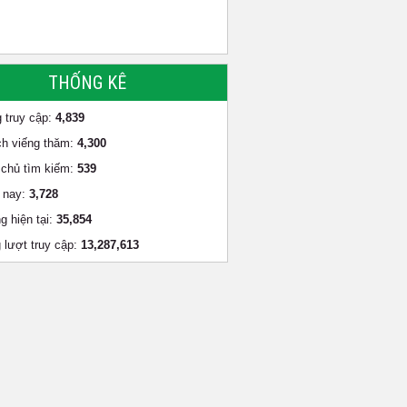
THỐNG KÊ
 truy cập:
4,839
h viếng thăm:
4,300
chủ tìm kiếm:
539
 nay:
3,728
g hiện tại:
35,854
 lượt truy cập:
13,287,613