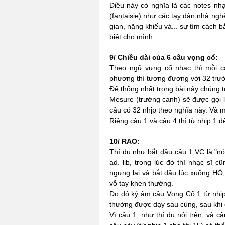
Ðiều này có nghĩa là các notes nh
(fantaisie) như các tay đàn nhà nghề
gian, năng khiếu và... sự tìm cách 
biệt cho mình.
9/ Chiều dài của 6 câu vọng cổ:
Theo ngữ vựng cổ nhạc thì mỗi câ
phương thì tương đương với 32 trư
Ðể thống nhất trong bài này chúng t
Mesure (trường canh) sẽ được gọi l
câu có 32 nhịp theo nghĩa này. Và m
Riêng câu 1 và câu 4 thì từ nhịp 1
10/ RAO:
Thí dụ như bắt đầu câu 1 VC là "nó
ad. lib, trong lúc đó thì nhạc sĩ c
ngưng lại và bắt đầu lúc xuống HÒ,
vỗ tay khen thưởng.
Do đó ký âm câu Vọng Cổ 1 từ nhịp 
thường được dạy sau cùng, sau khi 
Vì câu 1, như thí dụ nói trên, và c