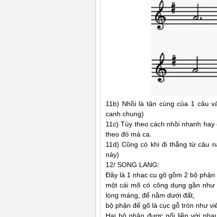
11b) Nhồi là tận cùng của 1 câu v
canh chung)
11c) Tùy theo cách nhồi nhanh hay
theo đó mà ca.
11d) Cũng có khi đi thẳng từ câu 
này)
12/ SONG LANG:
Ðây là 1 nhạc cụ gõ gồm 2 bộ phận
một cái mõ có công dụng gần như 
lòng máng, để nằm dưới đất,
bộ phận để gõ là cục gỗ tròn như vi
Hai bộ phận được nối liền với nhau