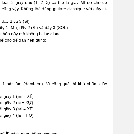
loại, 3 giây đầu (1, 2, 3) có thể là giây MI để cho dể
cũng vậy. Không thể dùng guitare classique với giây ni-
 dây 2 và 3 (SI)
dây 1 (MI), dây 2 (SI) và dây 3 (SOL).
 nhấn dây mà không bị lạc giọng.
để cho dể đàn nên dùng:
 1 bán âm (demi-ton). Vì căng quá thì khó nhấn, giây
i giây 1 (mi = XÊ)
 giây 2 (si = XỰ)
i giây 3 (mi = XÊ)
i giây 4 (la = HÒ)
 =XÊ) cách nhau bằng octaves.