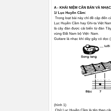
A - KHÁI NIỆM CĂN BẢN VÀ NHẠ
1/ Lục Huyền Cầm:
Trong loạt bài này chỉ đề cập đến 
Lục Huyền Cầm hay Ghi-ta Việt Nam,
là cây đàn được cải biến từ đàn Tâ
vùng Ðất Nam bộ Việt- Nam.
Guitare là nhạc khí dây gãy có dọc 
(hình 1)
Chữ Lục Huyền Cầm là tên theo cây đ