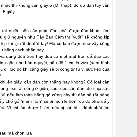
hạc thì không cần giây 6 (MI thấp), do đó đàn tuy vẫn
 5 giây.
. rất nhiều nên các phím đàn phải được đào khoét lõm
ếu giữ nguyên như Tây Ban Cầm thì "vuốt" sẽ không kịp
ịp thì lại rất dể đứt tay! Mà có làm được như vậy cũng
hú bằng cách nhấn này
và dùng dũa tròn hay dũa có một mặt tròn để dũa các
ình gần như bán nguyệt, sâu độ 1 cm là vừa (xem hình
u đi, lúc đó khi căng giây sẽ bị cong từ từ vì sức kéo của
!
hi lên giây, cần đàn còn thẳng hay không? Có loại cần
g loại rất cứng ở giữa, suốt dọc cần đàn, để chịu sức
n. Vì nếu làm toàn bằng gổ cứng này thì đàn sẽ rất nặng
để ý chổ gổ "mềm hơn" sẽ bị mòn lẹ hơn, do đó phải để ý
 Vì chỉ làm được 1 lần, nếu bị sai thì... đành phải tìm
 sau mà chọn lựa