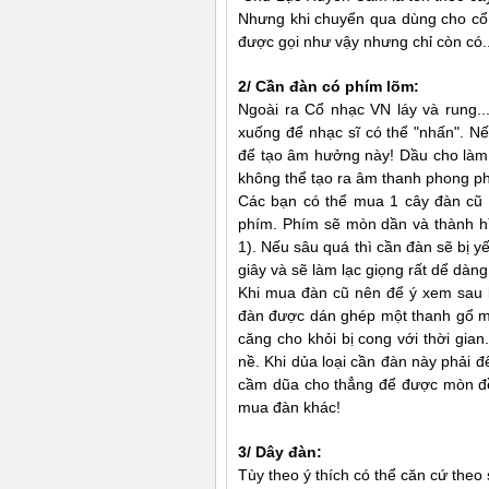
Nhưng khi chuyển qua dùng cho cổ n
được gọi như vậy nhưng chỉ còn có...
2/ Cần đàn có phím lõm:
Ngoài ra Cổ nhạc VN láy và rung..
xuống để nhạc sĩ có thể "nhấn". N
để tạo âm hưởng này! Dầu cho làm k
không thể tạo ra âm thanh phong p
Các bạn có thể mua 1 cây đàn cũ 
phím. Phím sẽ mòn dần và thành h
1). Nếu sâu quá thì cần đàn sẽ bị yế
giây và sẽ làm lạc giọng rất dể dàng
Khi mua đàn cũ nên để ý xem sau k
đàn được dán ghép một thanh gổ mỏn
căng cho khỏi bị cong với thời gia
nề. Khi dủa loại cần đàn này phải 
cầm dũa cho thẳng để được mòn đều.
mua đàn khác!
3/ Dây đàn:
Tùy theo ý thích có thể căn cứ theo