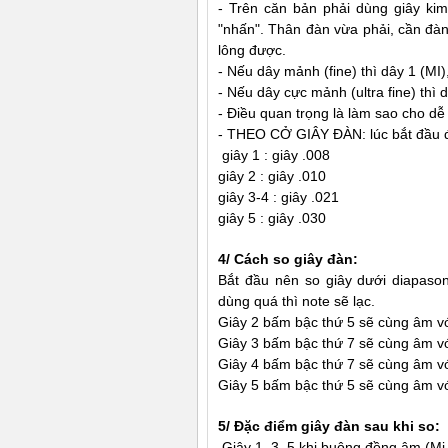
- Trên căn bản phải dùng giây kim 
"nhấn". Thân đàn vừa phải, cần đàn 
lông được.
- Nếu dây mảnh (fine) thì dây 1 (MI),
- Nếu dây cực mảnh (ultra fine) thì 
- Ðiều quan trọng là làm sao cho dễ
- THEO CỞ GIÂY ÐÀN: lúc bắt đầu 
giây 1 : giây .008
giây 2 : giây .010
giây 3-4 : giây .021
giây 5 : giây .030
4/ Cách so giây đàn:
Bắt đầu nên so giây dưới diapason
dùng quá thì note sẽ lạc.
Giây 2 bấm bậc thứ 5 sẽ cùng âm vớ
Giây 3 bấm bậc thứ 7 sẽ cùng âm với
Giây 4 bấm bậc thứ 7 sẽ cùng âm vớ
Giây 5 bấm bậc thứ 5 sẽ cùng âm vớ
5/ Ðặc điểm giây đàn sau khi so:
Giây 1, 3, 5 khi buông đồng âm (Mi