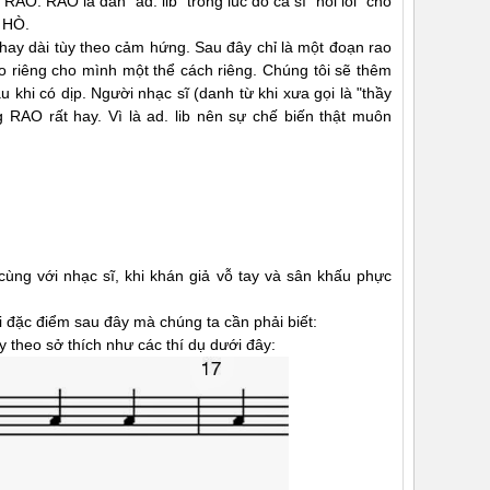
 RAO. RAO là đàn "ad. lib" trong lúc đó ca sĩ "nói lối" cho
o HÒ.
ay dài tùy theo cảm hứng. Sau đây chỉ là một đoạn rao
o riêng cho mình một thể cách riêng. Chúng tôi sẽ thêm
khi có dịp. Người nhạc sĩ (danh từ khi xưa gọi là "thầy
 RAO rất hay. Vì là ad. lib nên sự chế biến thật muôn
cùng với nhạc sĩ, khi khán giả vỗ tay và sân khấu phực
i đặc điểm sau đây mà chúng ta cần phải biết:
y theo sở thích như các thí dụ dưới đây: