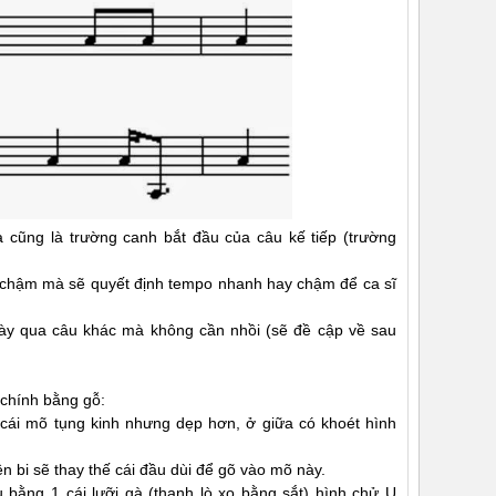
à cũng là trường canh bắt đầu của câu kế tiếp (trường
 chậm mà sẽ quyết định tempo nhanh hay chậm để ca sĩ
này qua câu khác mà không cần nhồi (sẽ đề cập về sau
 chính bằng gỗ:
cái mõ tụng kinh nhưng dẹp hơn, ở giữa có khoét hình
ên bi sẽ thay thế cái đầu dùi để gõ vào mõ này.
 bằng 1 cái lưỡi gà (thanh lò xo bằng sắt) hình chử U