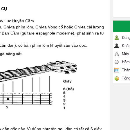
C CỤ
cây Lục Huyền Cầm.
 Ghi-ta phím lõm, Ghi-ta Vọng cổ hoặc Ghi-ta cải lương
y Ban Cầm (guitare espagnole moderne), phát sinh ra từ
Đang
(cần đàn), có bàn phím lõm khuyết sâu vào dọc.
Khác
Máy 
Hôm
Thán
Tổng
àn gốc này. Vì đúng như tên gọi, đàn có tất cả 6 giây.