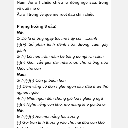
Nam: Ầu ơ ! chiều chiều ra đứng ngõ sau, trông
về quê mẹ ờ
Ầu ơ ! trông về quê mẹ ruột đau chín chiều
Phụng hoàng 8 câu:
Nữ:
1/ Đó là những ngày tóc mẹ hãy còn ....xanh
(-)(+) Số phận lênh đênh nữa đường cam gảy
gánh
2/ (-) Lời hẹn trăm năm bẻ bàng do nghịch cảnh.
(-)(-) Giọt vắn giọt dài nửa khóc cho chồng nữa
khóc cho con
Nam:
3/ (-)(-)(-) Còn gì buồn hơn
(-) Đêm vắng cô đơn nghe ngọn sầu đâu than thở
nghẹn ngào
4/ (-) Nhìn ngọn đèn chong gió lùa nghiêng ngã
(-)(-) Nghe tiếng con khờ, mơ màng khẻ gọi ba ơi
Nữ:
5/ (-)(-)(-) Rồi một nắng hai sương
(-) Gởi trọn tình thương vào cho hai đứa con khờ