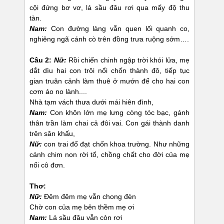
cội đứng bơ vơ, lá sầu đâu rơi qua mấy độ thu
tàn.
Nam:
Con đường làng vẫn quen lối quanh co,
nghiêng ngã cánh cò trên đồng trưa ruộng sớm….
Câu 2
:
Nữ:
Rồi chiến chinh ngập trời khói lửa, mẹ
dắt dìu hai con trôi nổi chốn thành đô, tiếp tục
gian truân cảnh làm thuê ở mướn để cho hai con
cơm áo no lành....
Nhà tạm vách thưa dưới mái hiên đình,
Nam:
Con khôn lớn mẹ lưng còng tóc bạc, gánh
thân trần làm chai cả đôi vai. Con gái thành danh
trên sân khấu,
Nữ:
con trai đổ đạt chốn khoa trường. Như những
cánh chim non rời tổ, chồng chất cho đời của mẹ
nổi cô đơn.
Thơ:
Nữ:
Đêm đêm mẹ vẫn chong đèn
Chờ con của mẹ bên thềm mẹ ơi
Nam:
Lá sầu đâu vẫn còn rơi