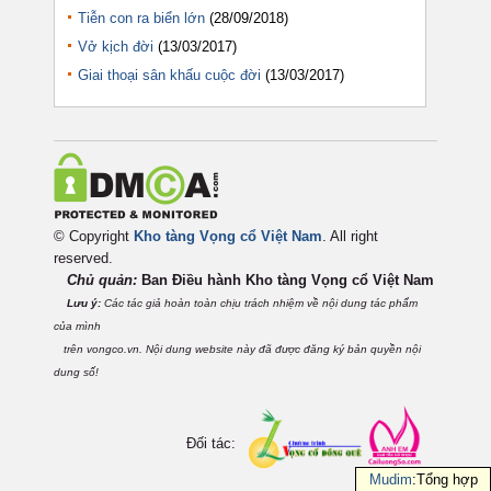
Tiễn con ra biển lớn
(28/09/2018)
Vở kịch đời
(13/03/2017)
Giai thoại sân khấu cuộc đời
(13/03/2017)
© Copyright
Kho tàng Vọng cổ Việt Nam
. All right
reserved.
Chủ quản:
Ban Điều hành Kho tàng Vọng cổ Việt
Nam
Lưu ý:
Các tác giả hoàn toàn chịu trách nhiệm về nội dung tác phẩm
của mình
trên vongco.vn. Nội dung website này đã được đăng ký bản quyền nội
dung số!
Đối tác:
Mudim
:Tổng hợp