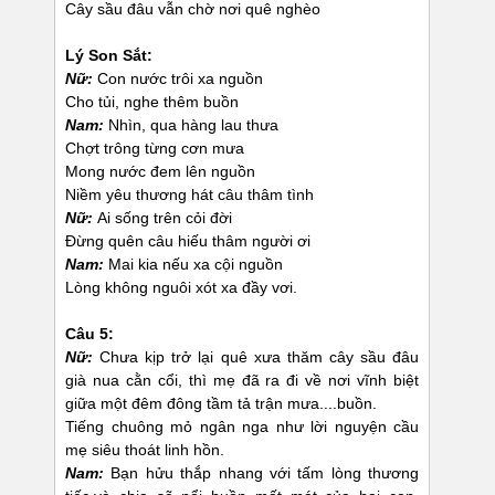
Cây sầu đâu vẫn chờ nơi quê nghèo
Lý Son Sắt:
Nữ:
Con nước trôi xa nguồn
Cho tủi, nghe thêm buồn
Nam:
Nhìn, qua hàng lau thưa
Chợt trông từng cơn mưa
Mong nước đem lên nguồn
Niềm yêu thương hát câu thâm tình
Nữ:
Ai sống trên cỏi đời
Đừng quên câu hiếu thâm người ơi
Nam:
Mai kia nếu xa cội nguồn
Lòng không nguôi xót xa đầy vơi.
Câu 5:
Nữ:
Chưa kịp trở lại quê xưa thăm cây sầu đâu
già nua cằn cổi, thì mẹ đã ra đi về nơi vĩnh biệt
giữa một đêm đông tầm tả trận mưa....buồn.
Tiếng chuông mỏ ngân nga như lời nguyện cầu
mẹ siêu thoát linh hồn.
Nam:
Bạn hửu thắp nhang với tấm lòng thương