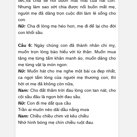
tiếc,và chia sẽ nổi buồn mất mát của hai con.
Nhưng làm sao sớt chia được nổi buồn mất mẹ,
người mẹ đã dâng trọn cuộc đời làm lẻ sống cho
con.
Nữ:
Cha đi lòng mẹ héo hon, mẹ đi để lại cho đời
con khối sầu.
Câu 6:
Ngày chúng con đã thành nhân chi mỵ,
muốn trọn lòng báo hiếu với từ thân. Muốn mua
tặng mẹ từng tấm khăn manh áo, muốn dâng cho
mẹ từng vật lạ món ngon.
Nữ:
Muốn hát cho mẹ nghe một bài ca đẹp nhất,
ca ngợi tấm lòng của người mẹ thương con, thì
hởi ơi mẹ đã không còn nữa,
Nam:
Cho đất thãm trời đau lòng con tan nát, cho
cội sầu đâu lả ngọn bởi đau sầu.
Nữ:
Con đi mẹ dắt qua cầu
Trần ai muôn nẻo dãi dầu nắng mưa
Nam:
Chiều chiều chim vịt kêu chiều
Nhớ hình bóng mẹ chín chiều ruột đau.