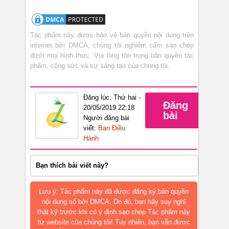
Tác phẩm này được bảo vệ bản quyền nội dung trên
internet bởi DMCA, chúng tôi nghiêm cấm sao chép
dưới mọi hình thức. Vui lòng tôn trọng bản quyền tác
phẩm, công sức và sự sáng tạo của chúng tôi.
Đăng lúc: Thứ hai -
Đăng
20/05/2019 22:18
bài
Người đăng bài
viết:
Ban Điều
Hành
Bạn thích bài viết này?
Lưu ý: Tác phẩm này đã được đăng ký bản quyền
nội dung số bởi DMCA. Do đó, bạn hãy suy nghĩ
thật kỹ trước khi có ý định sao chép Tác phẩm này
từ website của chúng tôi! Tuy nhiên, bạn vẫn được