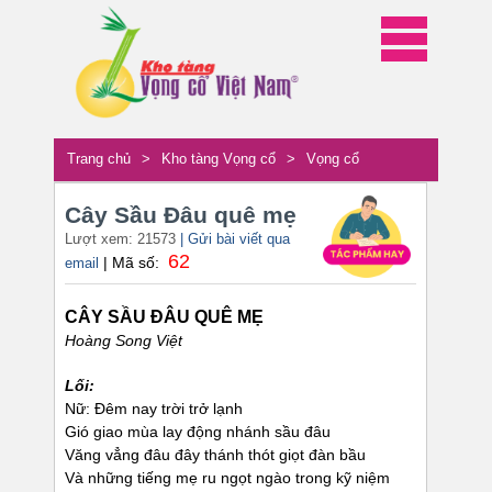
Trang chủ
>
Kho tàng Vọng cổ
>
Vọng cổ
Cây Sầu Đâu quê mẹ
Lượt xem: 21573
| Gửi bài viết qua
62
| Mã số:
email
CÂY SẦU ĐÂU QUÊ MẸ
Hoàng Song Việt
Lối:
Nữ: Đêm nay trời trở lạnh
Gió giao mùa lay động nhánh sầu đâu
Văng vẳng đâu đây thánh thót giọt đàn bầu
Và những tiếng mẹ ru ngọt ngào trong kỹ niệm