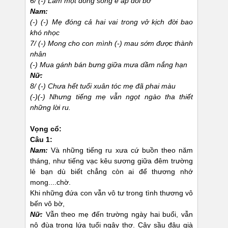
6/ (-) Làm một dòng sông e ấp đôi bờ
Nam:
(-) (-) Mẹ đóng cả hai vai trong vở kịch đời bao
khó nhọc
7/ (-) Mong cho con mình (-) mau sớm được thành
nhân
(-) Mua gánh bán bưng giữa mưa dầm nắng hạn
Nữ:
8/ (-) Chưa hết tuổi xuân tóc mẹ đã phai màu
(-)(-) Nhưng tiếng mẹ vẫn ngọt ngào tha thiết
những lời ru.
Vọng cổ:
Câu 1:
Nam:
Và những tiếng ru xưa cứ buồn theo năm
tháng, như tiếng vạc kêu sương giữa đêm trường
lẻ bạn dù biết chẳng còn ai để thương nhớ
mong....chờ.
Khi những đứa con vẫn vô tư trong tình thương vô
bến vô bờ,
Nữ:
Vẫn theo mẹ đến trường ngày hai buổi, vẫn
nô đùa trong lứa tuổi ngây thơ. Cây sầu đâu già