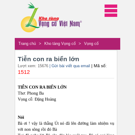
Trang chủ
>
Kho tàng Vọng cổ
>
Vọng cổ
Tiễn con ra biển lớn
| Mã số:
Lượt xem: 15676
| Gửi bài viết qua email
1512
TIỄN CON RA BIỂN LỚN
Thơ: Phong Ba
Vọng cổ: Đặng Hoàng
Nói
Bà ơi ! vậy là thằng Út nó đã lên đường làm nhiệm vụ
với non sông rồi đó Bà