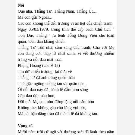
Nói
Quê nhà, Thằng Tư, Thằng Năm, Thằng Út....
Má con gửi Ngoại...
Các con không thể đến trường vì ác liệt của chiến tranh
Ngày 05/03/1979, trong tình thế cấp bách Chủ tịch "
Tôn Đức Thắng " ra lệnh Tổng Động Viên cho toàn
quân, toàn dân kháng chiến.
Thằng Tư trốn nhà, cầm súng đấu tranh, Cha với Mẹ
con đang cơn thập tử nhất sanh, vì vết thương nhiễm
trùng và nỗi đau mất mát.
Phụng Hoàng (câu 9-12)
Tin dữ chiến trường, lại đưa về
Thằng Tư đã anh dũng quên thân
Thế giặc ngông cuồng tàn sát quân dân.
Ôi nỗi đau này đã thành lệ đẫm non sông.
Còn đau đớn nào hơn,
Đôi mắt Mẹ con như đứng lặng nỗi căm hờn
Không thét không gào cho lòng vơi bớt,
Mà uất hận dâng trào đã thành lệ đá không tan.
Vọng cổ
Mười năm trôi cứ ngỡ vết thương xưa đã lành theo năm