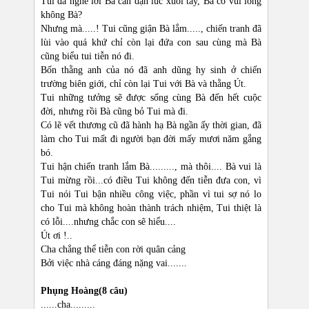
Tui đã nghe lời Bà căn dặn lúc xuôi tay, Bà có vui lòng
không Bà?
Nhưng mà.....! Tui cũng giận Bà lắm....., chiến tranh đã
lùi vào quá khứ chỉ còn lại đứa con sau cùng mà Bà
cũng biểu tui tiễn nó đi.
Bốn thằng anh của nó đã anh dũng hy sinh ở chiến
trường biên giới, chỉ còn lại Tui với Bà và thằng Út.
Tui những tưởng sẽ được sống cùng Bà đến hết cuộc
đời, nhưng rồi Bà cũng bỏ Tui mà đi.
Có lẽ vết thương cũ đã hành hạ Bà ngần ấy thời gian, đã
làm cho Tui mất đi người bạn đời mấy mươi năm gắng
bó.
Tui hận chiến tranh lắm Bà........., mà thôi.... Bà vui là
Tui mừng rồi...có điều Tui không đến tiễn đưa con, vì
Tui nói Tui bận nhiều công việc, phần vì tui sợ nó lo
cho Tui mà không hoàn thành trách nhiệm, Tui thiệt là
có lỗi....nhưng chắc con sẽ hiểu....
Út ơi !..
Cha chẳng thể tiễn con rời quân cảng
Bởi việc nhà cáng đáng nặng vai.......
Phụng Hoàng(8 câu)
......cha.........