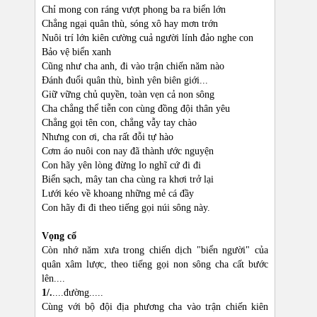
Chỉ mong con ráng vượt phong ba ra biển lớn
Chẳng ngại quân thù, sóng xô hay mơn trớn
Nuôi trí lớn kiên cường cuả người lính đảo nghe con
Bảo vệ biển xanh
Cũng như cha anh, đi vào trận chiến năm nào
Đánh đuổi quân thù, bình yên biên giới...
Giữ vững chủ quyền, toàn vẹn cả non sông
Cha chẳng thể tiễn con cùng đồng đội thân yêu
Chẳng gọi tên con, chẳng vẫy tay chào
Nhưng con ơi, cha rất đỗi tự hào
Cơm áo nuôi con nay đã thành ước nguyện
Con hãy yên lòng đừng lo nghĩ cứ đi đi
Biển sạch, mây tan cha cùng ra khơi trở lại
Lưới kéo về khoang những mẻ cá đầy
Con hãy đi đi theo tiếng gọi núi sông này.
Vọng cổ
Còn nhớ năm xưa trong chiến dịch "biển người" của
quân xâm lược, theo tiếng gọi non sông cha cất bước
lên....
1/.
....đường.....
Cùng với bộ đội địa phương cha vào trận chiến kiên