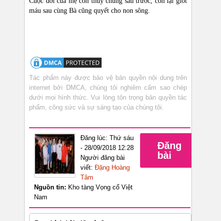
Cuộc đời của mẹ con thủy chung sau trước, còn lại giot
máu sau cùng Bà cũng quyết cho non sông.
Tác phẩm này được bảo vệ bản quyền nội dung trên
internet bởi DMCA, chúng tôi nghiêm cấm sao chép
dưới mọi hình thức. Vui lòng tôn trọng bản quyền tác
phẩm, công sức và sự sáng tạo của chúng tôi.
Đăng lúc: Thứ sáu
Đăng
- 28/09/2018 12:28
bài
Người đăng bài
viết:
Đặng Hoàng
Tâm
Nguồn tin:
Kho tàng Vọng cổ Việt
Nam