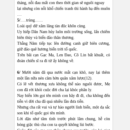
tháng, nỗi đau mất con theo thời gian sẽ nguôi ngoay
lại nhưng còn nỗi khổ chiến tranh thì hành hạ đến muôn
....
5/
.....trùng.......
Loài quỷ dữ xâm lăng tàn độc khôn cùng.
Uy hiếp Dân Nam hủy luôn môi trường sống, lấn chiếm
biên thùy và biển đảo thân thương.
Thằng Năm tiếp tục lên đường canh giữ biên cương,
giữ đảo quê hương biển trời tổ quốc.
Trên bãi cạn Gạc Ma, Len Đao, Cô Lin bất khuất, có
đoàn chiến sĩ ra đi từ ấy không về.
6/
Mười năm đã qua nước mắt cạn khô, nay lại thêm
một lần nữa nén căm hờn quân xâm lược(12).
Có lẽ vết thương xưa không thể nào nguôi được, Mẹ
con đã rời khỏi cuộc đời cha lại khóc phân ly.
Nay biển lớn gọi tên mình con hãy đi đi, cha không đến
tiễn vì đời cha đã quá nhiều lần đưa tiễn.
Nhưng cha rất vui và tự hào người lính biển, một dạ sắc
son khi tổ quốc gọi tên mình.
Lời dặn như tâm tình trước phút lâm chung, hễ còn
bóng giặc thù cha con ta quyết không lùi bước.