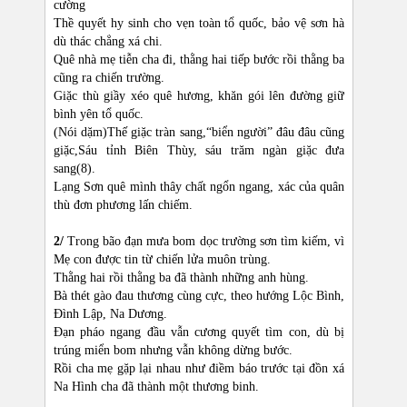
cường
Thề quyết hy sinh cho vẹn toàn tổ quốc, bảo vệ sơn hà
dù thác chẳng xá chi.
Quê nhà mẹ tiễn cha đi, thằng hai tiếp bước rồi thằng ba
cũng ra chiến trường.
Giặc thù giầy xéo quê hương, khăn gói lên đường giữ
bình yên tổ quốc.
(Nói dặm)Thế giặc tràn sang,“biển người” đâu đâu cũng
giặc,Sáu tỉnh Biên Thùy, sáu trăm ngàn giặc đưa
sang(8).
Lạng Sơn quê mình thây chất ngổn ngang, xác của quân
thù đơn phương lấn chiếm.
2/
Trong bão đạn mưa bom dọc trường sơn tìm kiếm, vì
Mẹ con được tin từ chiến lửa muôn trùng.
Thằng hai rồi thằng ba đã thành những anh hùng.
Bà thét gào đau thương cùng cực, theo hướng Lộc Bình,
Đình Lập, Na Dương.
Đạn pháo ngang đầu vẫn cương quyết tìm con, dù bị
trúng miển bom nhưng vẫn không dừng bước.
Rồi cha mẹ gặp lại nhau như điềm báo trước tại đồn xá
Na Hình cha đã thành một thương binh.