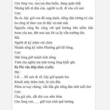
Cho lòng vui, xua tan đau buồn, đang quặn thắt
Nhưng hỡi ơi đâu còn, người ra đi, đi vào cỏi mơ.
Con:
Ba ơi, bây giờ con đã rạng danh, tiếng đàn tương tri của
ba cũng sẽ theo con từ đây và mãi mãi.
Nguyện cùng Ba cùng với quê hương bên niềm hân
hoan của mẹ, đời mai sau lời ca ấy vẫn trường tồn.
Má:
Người đi kỷ niệm vùi chôn
Nhánh sông kỷ niệm Phượng giờ đỏ bông.
Con:
Dặn lòng giữ mảnh tình nồng
Tình cha nghĩa mẹ mãi trong lòng khắc ghi.
Ra Phi vân điệp khúc (cuối)
Má :
Lối.....lối xưa đi về, bây giờ quạnh hiu
Khuất mây thâm tình, ôi còn đâu
Phím tơ nay chùng, vẫn hằn ghi tiếng đàn thời tuổi thơ
Con:
Cha già yêu, dắt dìu con sớm hôm
Cho lòng con...... giữ trọn tình quê hương.