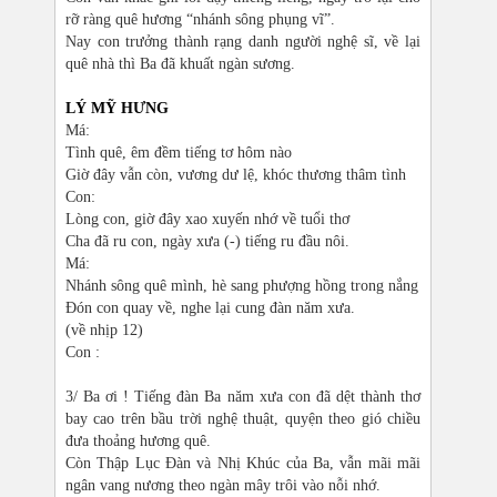
rỡ ràng quê hương “nhánh sông phụng vĩ”.
Nay con trưởng thành rạng danh người nghệ sĩ, về lại
quê nhà thì Ba đã khuất ngàn sương.
LÝ MỸ HƯNG
Má:
Tình quê, êm đềm tiếng tơ hôm nào
Giờ đây vẫn còn, vương dư lệ, khóc thương thâm tình
Con:
Lòng con, giờ đây xao xuyến nhớ về tuổi thơ
Cha đã ru con, ngày xưa (-) tiếng ru đầu nôi.
Má:
Nhánh sông quê mình, hè sang phượng hồng trong nắng
Đón con quay về, nghe lại cung đàn năm xưa.
(về nhịp 12)
Con :
3/ Ba ơi ! Tiếng đàn Ba năm xưa con đã dệt thành thơ
bay cao trên bầu trời nghệ thuật, quyện theo gió chiều
đưa thoảng hương quê.
Còn Thập Lục Đàn và Nhị Khúc của Ba, vẫn mãi mãi
ngân vang nương theo ngàn mây trôi vào nỗi nhớ.