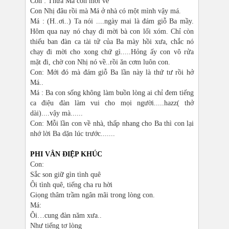
Con : Thưa Má con mới về
Con Nhị đâu rồi mà Má ở nhà có một mình vậy má.
Má : (H..ơi..) Ta nói ....ngày mai là đám giỗ Ba mầy.
Hôm qua nay nó chạy đi mời bà con lối xóm. Chỉ còn
thiếu ban đàn ca tài tử của Ba mày hồi xưa, chắc nó
chạy đi mời cho xong chứ gì.....Hỏng ấy con vô rửa
mặt đi, chờ con Nhị nó về..rồi ăn cơm luôn con.
Con: Mới đó mà đám giỗ Ba lần này là thứ tư rồi hở
Má..
Má : Ba con sống không làm buồn lòng ai chỉ đem tiếng
ca điệu đàn làm vui cho mọi người.....hazz( thở
dài)....vậy mà......
Con: Mỗi lần con về nhà, thấp nhang cho Ba thì con lại
nhớ lời Ba dặn lúc trước.......
PHI VÂN ĐIỆP KHÚC
Con:
Sắc son giữ gìn tình quê
Ôi tình quê, tiếng cha ru hời
Giọng thâm trầm ngân mãi trong lòng con.
Má:
Ôi…cung đàn năm xưa..
Như tiếng tơ lòng