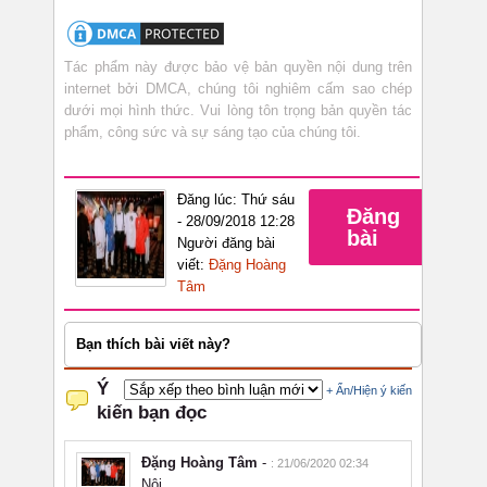
Tác phẩm này được bảo vệ bản quyền nội dung trên
internet bởi DMCA, chúng tôi nghiêm cấm sao chép
dưới mọi hình thức. Vui lòng tôn trọng bản quyền tác
phẩm, công sức và sự sáng tạo của chúng tôi.
Đăng lúc: Thứ sáu
Đăng
- 28/09/2018 12:28
bài
Người đăng bài
viết:
Đặng Hoàng
Tâm
Bạn thích bài viết này?