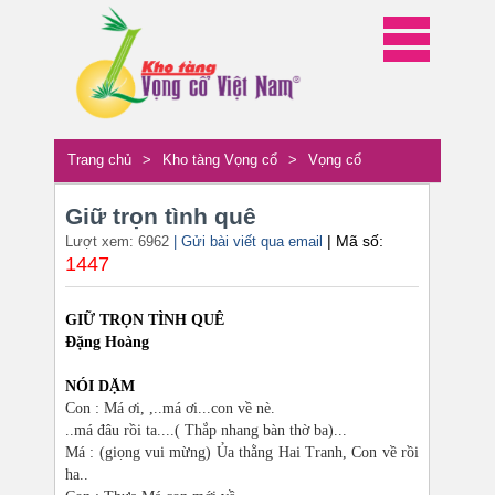
Trang chủ
>
Kho tàng Vọng cổ
>
Vọng cổ
Giữ trọn tình quê
| Mã số:
Lượt xem: 6962
| Gửi bài viết qua email
1447
GIỮ TRỌN TÌNH QUÊ
Đặng Hoàng
NÓI DẶM
Con : Má ơi, ,..má ơi...con về nè.
..má đâu rồi ta....( Thắp nhang bàn thờ ba)...
Má : (giọng vui mừng) Ủa thằng Hai Tranh, Con về rồi
ha..