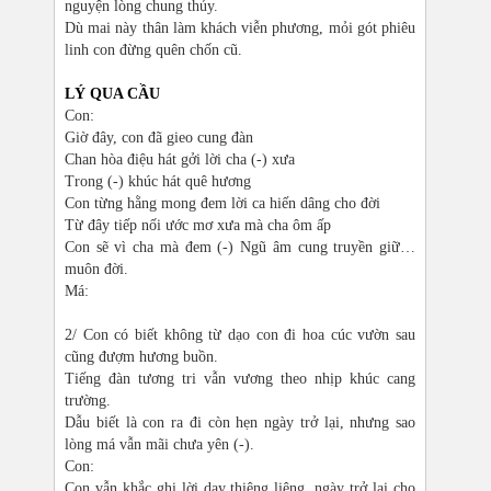
nguyện lòng chung thủy.
Dù mai này thân làm khách viễn phương, mỏi gót phiêu
linh con đừng quên chốn cũ.
LÝ QUA CẦU
Con:
Giờ đây, con đã gieo cung đàn
Chan hòa điệu hát gởi lời cha (-) xưa
Trong (-) khúc hát quê hương
Con từng hằng mong đem lời ca hiến dâng cho đời
Từ đây tiếp nối ước mơ xưa mà cha ôm ấp
Con sẽ vì cha mà đem (-) Ngũ âm cung truyền giữ…
muôn đời.
Má:
2/ Con có biết không từ dạo con đi hoa cúc vườn sau
cũng đượm hương buồn.
Tiếng đàn tương tri vẫn vương theo nhịp khúc cang
trường.
Dẫu biết là con ra đi còn hẹn ngày trở lại, nhưng sao
lòng má vẫn mãi chưa yên (-).
Con:
Con vẫn khắc ghi lời dạy thiêng liêng, ngày trở lại cho