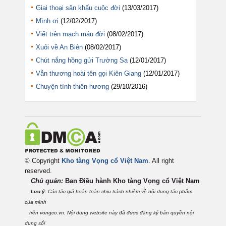
Giai thoại sân khấu cuộc đời
(13/03/2017)
Mình ơi
(12/02/2017)
Viết trên mạch máu đời
(08/02/2017)
Xuôi về An Biên
(08/02/2017)
Chút nắng hồng gửi Trường Sa
(12/01/2017)
Vẫn thương hoài tên gọi Kiên Giang
(12/01/2017)
Chuyện tình thiên hương
(29/10/2016)
© Copyright
Kho tàng Vọng cổ Việt Nam
. All right
reserved.
Chủ quản:
Ban Điều hành Kho tàng Vọng cổ Việt
Nam
Lưu ý:
Các tác giả hoàn toàn chịu trách nhiệm về nội dung tác phẩm
của mình
trên vongco.vn. Nội dung website này đã được đăng ký bản quyền nội
dung số!