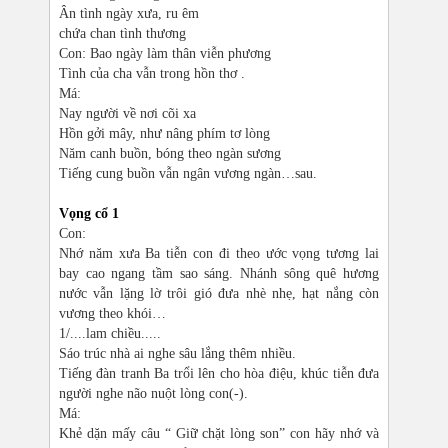
Ân tình ngày xưa, ru êm
chứa chan tình thương
Con: Bao ngày làm thân viễn phương
Tình của cha vẫn trong hồn thơ .
Má:
Nay người về nơi cõi xa
Hồn gởi mây, như nâng phím tơ lòng
Năm canh buồn, bóng theo ngàn sương
Tiếng cung buồn vẫn ngân vương ngàn…sau.
Vọng cổ 1
Con:
Nhớ năm xưa Ba tiễn con đi theo ước vọng tương lai
bay cao ngang tầm sao sáng. Nhánh sông quê hương
nước vẫn lặng lờ trôi gió đưa nhè nhẹ, hạt nắng còn
vương theo khói…
1/....lam chiều.....
Sáo trúc nhà ai nghe sâu lắng thêm nhiều.
Tiếng đàn tranh Ba trổi lên cho hòa điệu, khúc tiễn đưa
người nghe não nuột lòng con(-).
Má:
Khẻ dặn mấy câu “ Giữ chặt lòng son” con hãy nhớ và