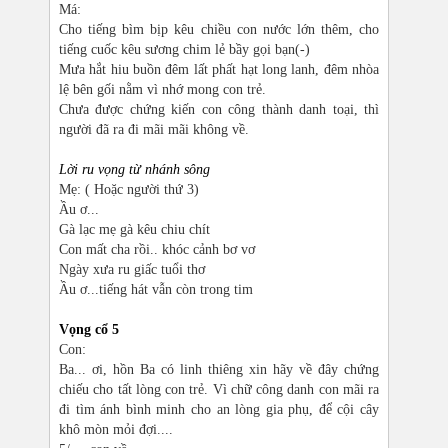
Má:
Cho tiếng bìm bịp kêu chiều con nước lớn thêm, cho
tiếng cuốc kêu sương chim lẻ bầy gọi bạn(-)
Mưa hắt hiu buồn đêm lất phất hạt long lanh, đêm nhòa
lệ bên gối nằm vì nhớ mong con trẻ.
Chưa được chứng kiến con công thành danh toại, thì
người đã ra đi mãi mãi không về.
Lời ru vọng từ nhánh sông
Mẹ: ( Hoặc người thứ 3)
Ầu ơ...
Gà lạc mẹ gà kêu chiu chít
Con mất cha rồi.. khóc cảnh bơ vơ
Ngày xưa ru giấc tuổi thơ
Ầu ơ...tiếng hát vẫn còn trong tim
Vọng cổ 5
Con:
Ba... ơi, hồn Ba có linh thiêng xin hãy về đây chứng
chiếu cho tất lòng con trẻ. Vì chữ công danh con mãi ra
đi tìm ánh bình minh cho an lòng gia phụ, để cội cây
khô mòn mỏi đợi....