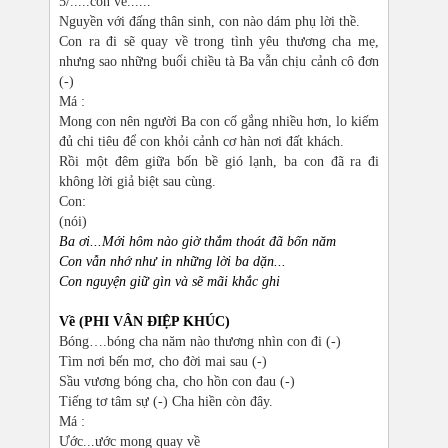
5/.....con về......
Nguyền với đấng thân sinh, con nào dám phụ lời thề.
Con ra đi sẽ quay về trong tình yêu thương cha mẹ,
nhưng sao những buổi chiều tà Ba vẫn chịu cảnh cô đơn
(-)
Má :
Mong con nên người Ba con cố gắng nhiều hơn, lo kiếm
đủ chi tiêu để con khỏi cảnh cơ hàn nơi đất khách.
Rồi một đêm giữa bốn bề gió lạnh, ba con đã ra đi
không lời giả biệt sau cùng.
Con:
(nói)
Ba ơi...Mới hôm nào giờ thắm thoát đã bốn năm
Con vẫn nhớ như in những lời ba dặn...
Con nguyện giữ gìn và sẽ mãi khắc ghi
Về (PHI VÂN ĐIỆP KHÚC)
Bóng….bóng cha năm nào thương nhìn con đi (-)
Tìm nơi bến mơ, cho đời mai sau (-)
Sầu vương bóng cha, cho hồn con đau (-)
Tiếng tơ tâm sự (-) Cha hiền còn đây.
Má :
Ước...ước mong quay về