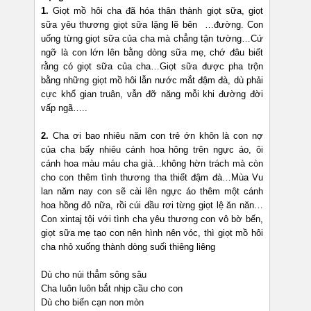
1.
Giọt mồ hôi cha đã hóa thân thành giọt sữa, giọt
sữa yêu thương giọt sữa lặng lẽ bên …đường. Con
uống từng giọt sữa của cha mà chẳng tận tường…Cứ
ngỡ là con lớn lên bằng dòng sữa mẹ, chớ đâu biết
rằng có giọt sữa của cha…Giọt sữa được pha trộn
bằng những giọt mồ hôi lẫn nước mắt đậm đà, dù phải
cực khổ gian truân, vẫn đỡ năng mỗi khi đường đời
vấp ngã…..
2.
Cha ơi bao nhiêu năm con trẻ ớn khôn là con nợ
của cha bấy nhiêu cánh hoa hông trên ngực áo, ôi
cánh hoa màu máu cha già…không hờn trách mà còn
cho con thêm tình thương tha thiết đậm đà…Mùa Vu
lan năm nay con sẽ cài lên ngực áo thêm một cánh
hoa hồng đỏ nữa, rồi cúi đầu rơi từng giọt lệ ăn năn…
Con xintaj tội với tình cha yêu thương con vô bờ bến,
giọt sữa mẹ tạo con nên hình nên vóc, thì giọt mồ hôi
cha nhỏ xuống thành dòng suối thiêng liêng
Dù cho núi thẳm sông sâu
Cha luôn luôn bắt nhịp cầu cho con
Dù cho biển cạn non mòn