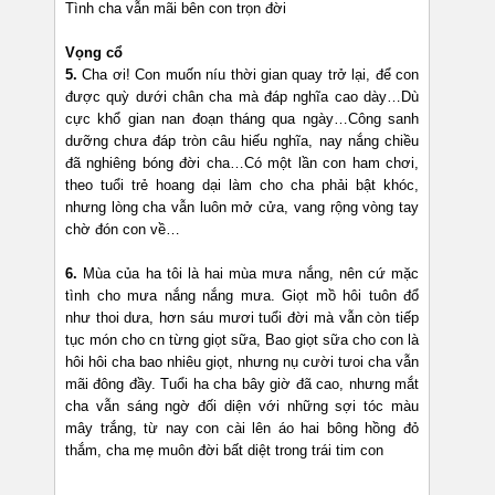
Tình cha vẫn mãi bên con trọn đời
Vọng cổ
5.
Cha ơi! Con muốn níu thời gian quay trở lại, để con
được quỳ dưới chân cha mà đáp nghĩa cao dày…Dù
cực khổ gian nan đoạn tháng qua ngày…Công sanh
dưỡng chưa đáp tròn câu hiếu nghĩa, nay nắng chiều
đã nghiêng bóng đời cha…Có một lần con ham chơi,
theo tuổi trẻ hoang dại làm cho cha phải bật khóc,
nhưng lòng cha vẫn luôn mở cửa, vang rộng vòng tay
chờ đón con về…
6.
Mùa của ha tôi là hai mùa mưa nắng, nên cứ mặc
tình cho mưa nắng nắng mưa. Giọt mồ hôi tuôn đổ
như thoi dưa, hơn sáu mươi tuổi đời mà vẫn còn tiếp
tục món cho cn từng giọt sữa, Bao giọt sữa cho con là
hôi hôi cha bao nhiêu giọt, nhưng nụ cười tưoi cha vẫn
mãi đông đầy. Tuổi ha cha bây giờ đã cao, nhưng mắt
cha vẫn sáng ngờ đối diện với những sợi tóc màu
mây trắng, từ nay con cài lên áo hai bông hồng đỏ
thắm, cha mẹ muôn đời bất diệt trong trái tim con