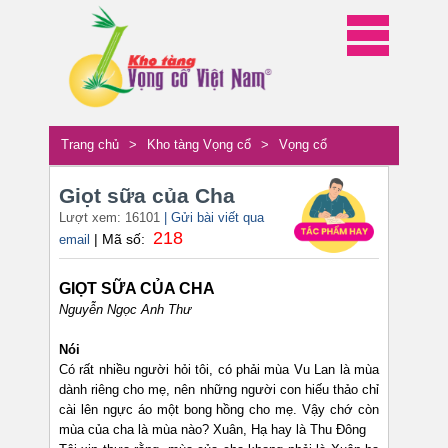
Trang chủ
>
Kho tàng Vọng cổ
>
Vọng cổ
Giọt sữa của Cha
Lượt xem: 16101
| Gửi bài viết qua
218
| Mã số:
email
GIỌT SỮA CỦA CHA
Nguyễn Ngọc Anh Thư
Nói
Có rất nhiều người hỏi tôi, có phải mùa Vu Lan là mùa
dành riêng cho mẹ, nên những người con hiếu thảo chỉ
cài lên ngực áo một bong hồng cho mẹ. Vậy chớ còn
mùa của cha là mùa nào? Xuân, Hạ hay là Thu Đông