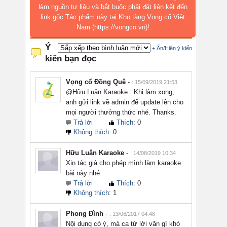
làm nguồn tư liệu và bắt buộc phải đặt liên kết đến
link gốc Tác phẩm này tại Kho tàng Vọng cổ Việt
Nam (https://vongco.vn)!