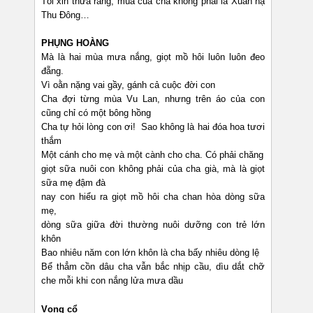
Tôi xin thưa rằng, mùa của cha khong phải là Xuân hạ
Thu Đông…
PHỤNG HOÀNG
Mà là hai mùa mưa nắng, giọt mồ hôi luôn luôn đeo
đẵng.
Vì oằn nặng vai gầy, gánh cả cuộc đời con
Cha đợi từng mùa Vu Lan, nhưng trên áo của con
cũng chỉ có một bông hồng
Cha tự hỏi lòng con ơi! Sao không là hai đóa hoa tươi
thắm
Một cánh cho mẹ và một cành cho cha. Có phải chăng
giọt sữa nuôi con không phải của cha già, mà là giọt
sữa mẹ đậm đà
nay con hiểu ra giọt mồ hôi cha chan hòa dòng sữa
mẹ,
dòng sữa giữa đời thường nuôi dưỡng con trẻ lớn
khôn
Bao nhiêu năm con lớn khôn là cha bấy nhiêu dòng lệ
Bể thẳm cồn dâu cha vẫn bắc nhịp cầu, dìu dắt chỡ
che mỗi khi con nắng lửa mưa dầu
Vọng cổ