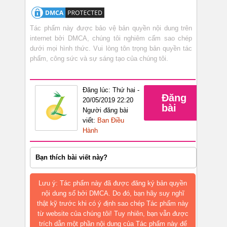
Tác phẩm này được bảo vệ bản quyền nội dung trên
internet bởi DMCA, chúng tôi nghiêm cấm sao chép
dưới mọi hình thức. Vui lòng tôn trọng bản quyền tác
phẩm, công sức và sự sáng tạo của chúng tôi.
Đăng lúc: Thứ hai -
Đăng
20/05/2019 22:20
bài
Người đăng bài
viết:
Ban Điều
Hành
Bạn thích bài viết này?
Lưu ý: Tác phẩm này đã được đăng ký bản quyền
nội dung số bởi DMCA. Do đó, bạn hãy suy nghĩ
thật kỹ trước khi có ý định sao chép Tác phẩm này
từ website của chúng tôi! Tuy nhiên, bạn vẫn được
trích dẫn một phần nội dung của Tác phẩm này để