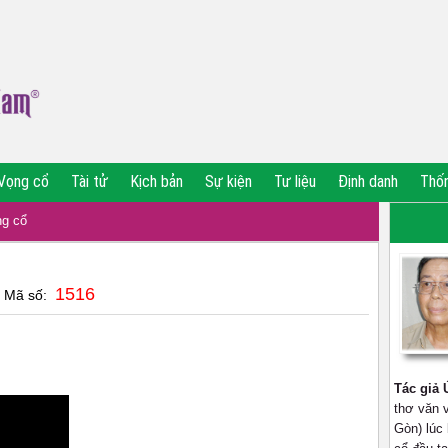
Vọng cổ
Tài tử
Kịch bản
Sự kiện
Tư liệu
Định danh
Thố
g cổ
1516
| Mã số:
Tác giả 
thơ văn v
Gòn) lúc