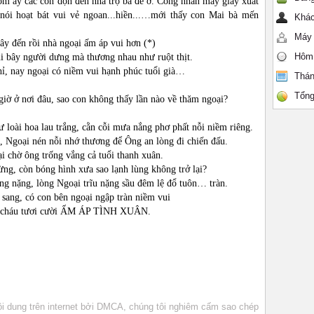
m ấy các con dọn đến nhà trọ bà để ở. Công nhân may giày xuất
nói hoạt bát vui vẻ ngoan...hiền...…mới thấy con Mai bà mến
Khác
Máy 
ây đến rồi nhà ngoại ấm áp vui hơn (*)
Hôm
tụi bây người dưng mà thương nhau như ruột thịt.
hỉ, nay ngoại có niềm vui hạnh phúc tuổi già…
Thán
Tổng
iờ ở nơi đâu, sao con không thấy lần nào về thăm ngoại?
loài hoa lau trắng, cằn cỗi mưa nắng phơ phất nỗi niềm riêng.
g, Ngoại nén nỗi nhớ thương để Ông an lòng đi chiến đấu.
ại chờ ông trống vắng cả tuổi thanh xuân.
ừng, còn bóng hình xưa sao lạnh lùng không trở lại?
g nặng, lòng Ngoại trĩu nặng sầu đêm lệ đổ tuôn… tràn.
sang, có con bên ngoại ngập tràn niềm vui
Bà cháu tươi cười ẤM ÁP TÌNH XUÂN.
 dung trên internet bởi DMCA, chúng tôi nghiêm cấm sao chép