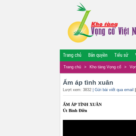
Trang chủ
Bản quyền
Tiểu sử
Trang chủ
>
Kho tàng Vọng cổ
>
Vọn
Ấm áp tình xuân
Lượt xem: 3832
| Gửi bài viết qua email
ẤM ÁP TÌNH XUÂN
Út Bình Điền