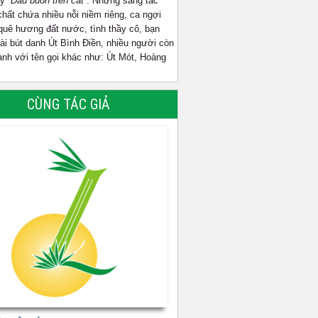
ay
“Dấu buồn trên cát”
. Những sáng tác
hất chứa nhiều nỗi niềm riêng, ca ngợi
 quê hương đất nước, tình thầy cô, bạn
i bút danh Út Bình Điền, nhiều người còn
anh với tên gọi khác như: Út Mót, Hoàng
CÙNG TÁC GIẢ