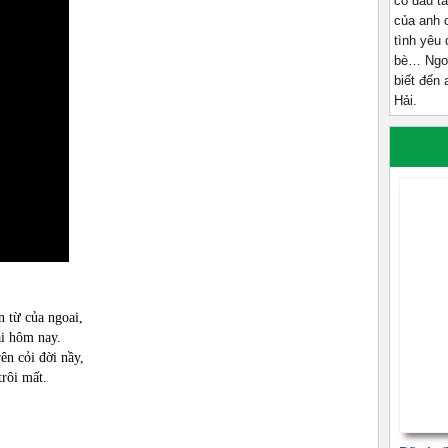
cổ đầu t
của anh c
tình yêu
bè… Ngoà
biết đến 
Hải.
 từ của ngoai,
i hôm nay.
n cỏi đời nầy,
rôi mất.