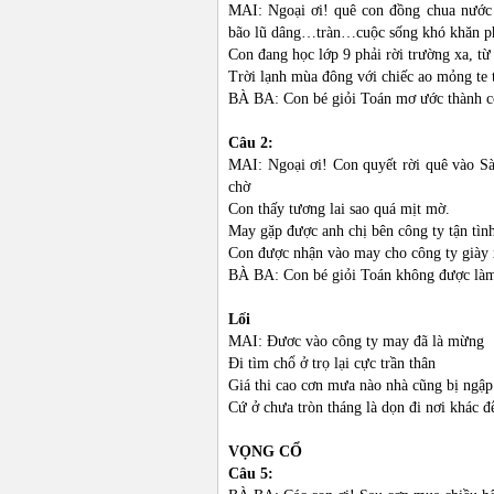
MAI: Ngoại ơi! quê con đồng chua nước 
bão lũ dâng…tràn…cuộc sống khó khăn phả
Con đang học lớp 9 phải rời trường xa, từ 
Trời lạnh mùa đông với chiếc ao mỏng te t
BÀ BA: Con bé giỏi Toán mơ ước thành cô
Câu 2:
MAI: Ngoại ơi! Con quyết rời quê vào S
chờ
Con thấy tương lai sao quá mịt mờ.
May gặp được anh chị bên công ty tận tìn
Con được nhận vào may cho công ty giày 
BÀ BA: Con bé giỏi Toán không được làm 
Lối
MAI: Đươc vào công ty may đã là mừng
Đi tìm chổ ở trọ lại cực trần thân
Giá thi cao cơn mưa nào nhà cũng bị ngập
Cứ ở chưa tròn tháng là dọn đi nơi khác đ
VỌNG CỔ
Câu 5: