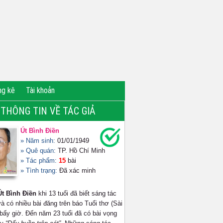
ng kê
Tài khoản
THÔNG TIN VỀ TÁC GIẢ
Út Bình Điền
» Năm sinh:
01/01/1949
» Quê quán:
TP. Hồ Chí Minh
» Tác phẩm:
15
bài
» Tình trạng:
Đã xác minh
Út Bình Điền
khi 13 tuổi đã biết sáng tác
à có nhiều bài đăng trên báo Tuổi thơ (Sài
 bấy giờ. Đến năm 23 tuổi đã có bài vọng