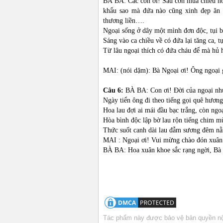
BÀ BA: Các con ơi! Sau cơn mua chiều hô
khẩu sao mà đứa nào cũng xinh đẹp ăn 
thương liền….
Ngoại sống ở dây một mình đơn độc, tụi b
Sáng vào ca chiều về có đứa lại tăng ca, 
Từ lâu ngoại thích có đứa cháu để mà hủ 
MAI: (nói dặm): Bà Ngoại ơi! Ông ngoại g
Câu 6:
BÀ BA: Con ơi! Đời của ngoại như 
Ngày tiển ông đi theo tiếng gọi quê hươn
Hoa lau đợi ai mái đầu bạc trắng, còn ngo
Hòa bình độc lập bờ lau rộn tiếng chim m
Thức suốt canh dài lau đẫm sương đêm nằn
MAI : Ngoại ơi! Vui mừng chào đón xuân 
BÀ BA: Hoa xuân khoe sắc rạng ngời, 
Tác phẩm này được bảo vệ bản quyền nội