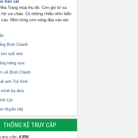
n trên cát
 Nha Trang mùa thu đó. Cơn gió từ xa
 hở vui chào. Có những chiều nhìn biển
i cao. Nhìn từng cơn sóng đùa vào reo
ậu
rắng Bình Chánh
trời tuổi nhỏ
ầng trăng xưa
m về Bình Chánh
uê anh Trà Vinh
 mình ba đứa
ĩnh Lộc
ăm Huyền Hội
THỐNG KÊ TRUY CẬP
 truy cập:
4,856