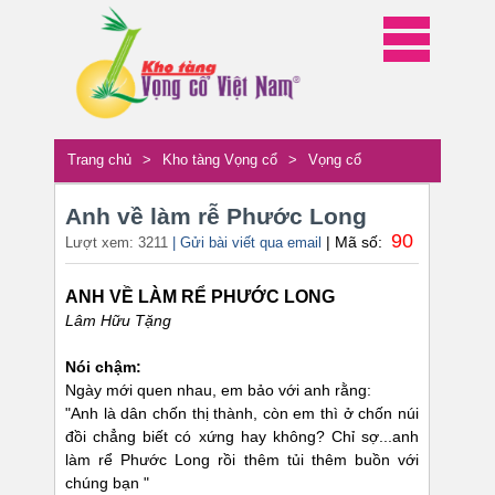
Trang chủ
>
Kho tàng Vọng cổ
>
Vọng cổ
Anh về làm rễ Phước Long
90
| Mã số:
Lượt xem: 3211
| Gửi bài viết qua email
ANH VỀ LÀM RỂ PHƯỚC LONG
Lâm Hữu Tặng
Nói chậm:
Ngày mới quen nhau, em bảo với anh rằng:
"Anh là dân chốn thị thành, còn em thì ở chốn núi
đồi chẳng biết có xứng hay không? Chỉ sợ...anh
làm rể Phước Long rồi thêm tủi thêm buồn với
chúng bạn "