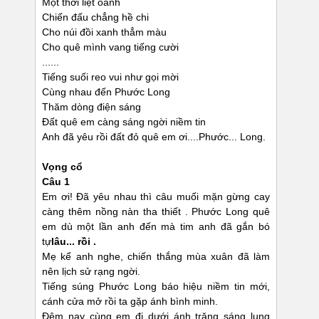
Một thời liệt oanh
Chiến đấu chẳng hề chi
Cho núi đồi xanh thẳm màu
Cho quê mình vang tiếng cười
......
Tiếng suối reo vui như gọi mời
Cùng nhau đến Phước Long
Thăm dòng điện sáng
Đất quê em càng sáng ngời niềm tin
Anh đã yêu rồi đất đỏ quê em ơi....Phước... Long.
Vọng cổ
Câu 1
Em ơi! Đã yêu nhau thì câu muối mặn gừng cay
càng thêm nồng nàn tha thiết . Phước Long quê
em dù một lần anh đến mà tim anh đã gắn bó
tự
lâu... rồi .
Mẹ kể anh nghe, chiến thắng mùa xuân đã làm
nên lịch sử rạng ngời.
Tiếng súng Phước Long báo hiệu niềm tin mới,
cánh cửa mở rồi ta gặp ánh bình minh.
Đêm nay cùng em đi dưới ánh trăng sáng lung