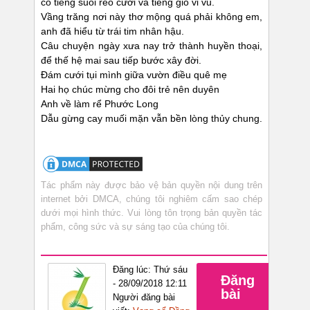
có tiếng suối reo cười và tiếng gió vi vu.
Vầng trăng nơi này thơ mộng quá phải không em,
anh đã hiểu từ trái tim nhân hậu.
Câu chuyện ngày xưa nay trở thành huyền thoại,
để thế hệ mai sau tiếp bước xây đời.
Đám cưới tụi mình giữa vườn điều quê mẹ
Hai họ chúc mừng cho đôi trẻ nên duyên
Anh về làm rể Phước Long
Dẫu gừng cay muối mặn vẫn bền lòng thủy chung.
Tác phẩm này được bảo vệ bản quyền nội dung trên
internet bởi DMCA, chúng tôi nghiêm cấm sao chép
dưới mọi hình thức. Vui lòng tôn trọng bản quyền tác
phẩm, công sức và sự sáng tạo của chúng tôi.
Đăng lúc: Thứ sáu
Đăng
- 28/09/2018 12:11
bài
Người đăng bài