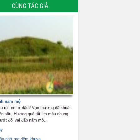
CÙNG TÁC GIẢ
nh nấm mộ
u rồi, em ở đâu? Vạn thương đã khuất
ôn sầu, Hương quê tắt lịm màu nhung
 ướt đôi vai đấp nấm mồ…
ầy
uồn nhớ mẹ đêm khuya