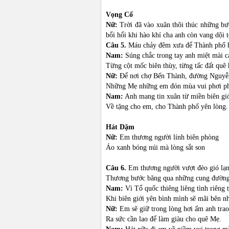
Vọng Cổ
Nữ:
Trời đã vào xuân thôi thúc những b
bổi hổi khi hào khí cha anh còn vang dộ
Câu 5.
Máu chảy đêm xưa để Thành phố
Nam:
Súng chắc trong tay anh miệt mài 
Từng cột mốc biên thùy, từng tấc đất quê
Nữ:
Để nơi chợ Bến Thành, đường Nguyễn
Những Mẹ những em đón mùa vui phơi p
Nam:
Anh mang tin xuân từ miền biên giớ
Về tặng cho em, cho Thành phố yên lòng.
Hát Dặm
Nữ:
Em thương người lính biên phòng
Áo xanh bóng núi mà lòng sắt son
Câu 6.
Em thương người vượt đèo gió lạ
Thương bước băng qua những cung đường
Nam:
Vì Tổ quốc thiêng liêng tình riêng ta
Khi biên giới yên bình mình sẽ mãi bên n
Nữ:
Em sẽ giữ trong lòng hơi ấm anh trao
Ra sức cần lao để làm giàu cho quê Mẹ.