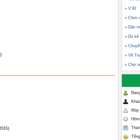
» V.92
» Chim c
» Dân m
» Dù kê
» Chuyế
)
» Về Tr
» Chợ n
Đang
Khác
Máy 
Hôm
Thán
2015)
Tổng