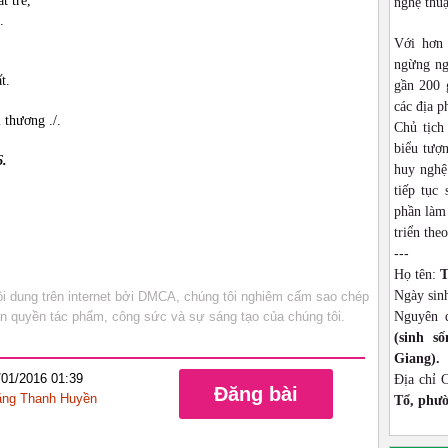
 trẻ,
nghệ thu
.
Với hơn
ngừng ng
t.
gần 200 
các địa p
i thương ./.
Chủ tịch
biểu tượn
6.
huy nghệ
tiếp tục
phần làm 
triển theo
---
Họ tên:
T
Ngày sin
 dung trên internet bởi DMCA, chúng tôi nghiêm cấm sao chép
bản quyền tác phẩm, công sức và sự sáng tạo của chúng tôi.
Nguyên 
(sinh s
Giang).
/01/2016 01:39
Địa chỉ 
Đăng bài
ng Thanh Huyền
Tổ, phườ