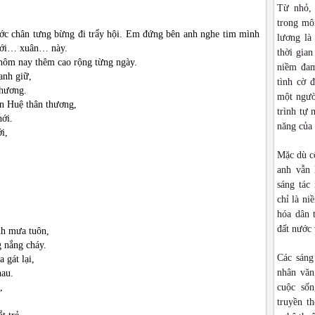
Từ nhỏ,
trong môi
ước chân tưng bừng đi trẩy hội. Em đứng bên anh nghe tim mình
lương là
i tới… xuân… này.
thời gia
 hôm nay thêm cao rộng từng ngày.
niềm đam
canh giữ,
tình cờ 
 hương.
một ngườ
 Huệ thân thương,
trình tự 
hới.
năng của
i,
Mặc dù cô
anh vẫn 
sáng tác
chỉ là ni
hóa dân 
đất nước 
nh mưa tuôn,
 nắng cháy.
Các sáng
 gát lại,
nhân văn
hau.
,
cuộc sốn
truyền t