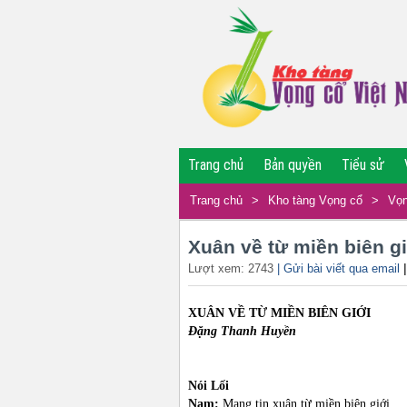
Trang chủ
Bản quyền
Tiểu sử
Trang chủ
>
Kho tàng Vọng cổ
>
Vọn
Xuân về từ miền biên g
Lượt xem: 2743
| Gửi bài viết qua email
XUÂN VỀ TỪ MIỀN BIÊN GIỚI
Đặng Thanh Huyền
Nói Lối
Nam:
Mang tin xuân từ miền biên giới