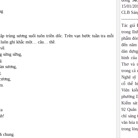
đồng
Số
15/01/2
ng
CLB Sáng
----------
Tác giả 
trong lĩn
ập trùng sương suối tuôn triền dốc. Trên vạn bước tuần tra mỗi
phẩm đón
 luôn ghi khắc một… câu… thề.
đến năm 
về.
dàn dựng,
g sừng sững,
hình của
g.
Thơ và r
gàn sương,
trong cả
.
Nghệ sỹ 
 cương,
cổ thể h
́m.
Viện ki
phường D
Kiểm sát
92 Quân 
ca
nh!
chỉ sáng 
văn hóa t
trong lòn
nh chung.