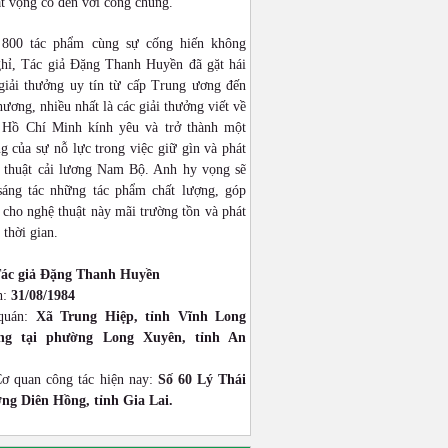
ật vọng cổ đến với công chúng.
 800 tác phẩm cùng sự cống hiến không
hỉ, Tác giả Đặng Thanh Huyền đã gặt hái
giải thưởng uy tín từ cấp Trung ương đến
hương, nhiều nhất là các giải thưởng viết về
 Hồ Chí Minh kính yêu và trở thành một
g của sự nỗ lực trong việc giữ gìn và phát
 thuật cải lương Nam Bộ. Anh hy vọng sẽ
 sáng tác những tác phẩm chất lượng, góp
cho nghệ thuật này mãi trường tồn và phát
 thời gian.
ác giả Đặng Thanh Huyền
h:
31/08/1984
quán:
Xã Trung Hiệp, tỉnh Vĩnh Long
ống tại phường Long Xuyên, tỉnh An
Cơ quan công tác hiện nay:
Số 60 Lý Thái
ng Diên Hồng, tỉnh Gia Lai.