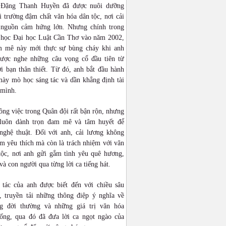
 Đặng Thanh Huyền đã được nuôi dưỡng
 trường đậm chất văn hóa dân tộc, nơi cải
 nguồn cảm hứng lớn. Nhưng chính trong
n học Đại học Luật Cần Thơ vào năm 2002,
 mê này mới thực sự bùng cháy khi anh
được nghe những câu vọng cổ đầu tiên từ
i bạn thân thiết. Từ đó, anh bắt đầu hành
mày mò học sáng tác và dần khẳng định tài
 mình.
ng việc trong Quân đội rất bận rộn, nhưng
luôn dành trọn đam mê và tâm huyết để
 nghệ thuật. Đối với anh, cải lương không
ềm yêu thích mà còn là trách nhiệm với văn
tộc, nơi anh gửi gắm tình yêu quê hương,
và con người qua từng lời ca tiếng hát.
 tác của anh được biết đến với chiều sâu
, truyền tải những thông điệp ý nghĩa về
g đời thường và những giá trị văn hóa
hống, qua đó đã đưa lời ca ngọt ngào của