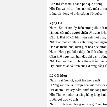
Anh trở về thăm Thành phố quê hương.
Nữ:
Em vẫn chờ… hoa nở mấy mùa thươ
Lòng dặn lòng vì biên cương Tổ quốc.
Vọng Cổ
Nam:
Em ơi nơi ấy biên cương đồi núi tr
lần qua cột mốc người chiến sỹ trung kiên
Câu 1.
Khi bờ cõi bình yên anh mới quay 
Nữ:
Cột mốc chính là anh đứng hiên ngan
Đồn đã thành nhà, biên giới hóa quê hươn
Nam:
Hứng gió biên thùy, áo lính đẫm n
Gian khổ nguy nan hun đúc chí can trường
Nữ:
Em gởi thâm tình ra thăm thẳm biên
Đợi bước xuân về trên cung đường nắng â
Lý Cái Mơn
Nam:
Sài Gòn ơi, ngời lên trong mắt
Hương sắc quê ta, quyện hòa vút theo lời 
Hát đi em - lời say đắm, thiết tha lòng mì
Nữ:
Tình em như tia nắng hồng long lanh
Luôn gởi trao về anh
Nam:
Lính biên phòng sắt son giữ vẹn tì