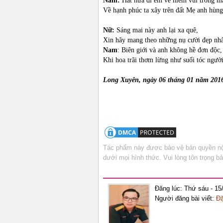
Nam:
Hát nữa đi em về niềm vui trong mắt
Về hạnh phúc ta xây trên đất Mẹ anh hùng
Nữ:
Sáng mai này anh lại xa quê,
Xin hãy mang theo những nụ cười đẹp nhấ
Nam
: Biên giới và anh không hề đơn độc,
Khi hoa trãi thơm lừng như suối tóc ngườ
Long Xuyên, ngày 06 tháng 01 năm 201
Tác phẩm này được bảo vệ bản quyền nội
dưới mọi hình thức. Vui lòng tôn trọng 
Đăng lúc: Thứ sáu - 15
Người đăng bài viết:
Đặ