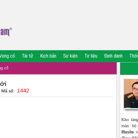
Vọng cổ
Tài tử
Kịch bản
Sự kiện
Tư liệu
Định danh
Thố
g cổ
iới
1442
| Mã số:
Kho tàn
toàn b
Huyền
vớ