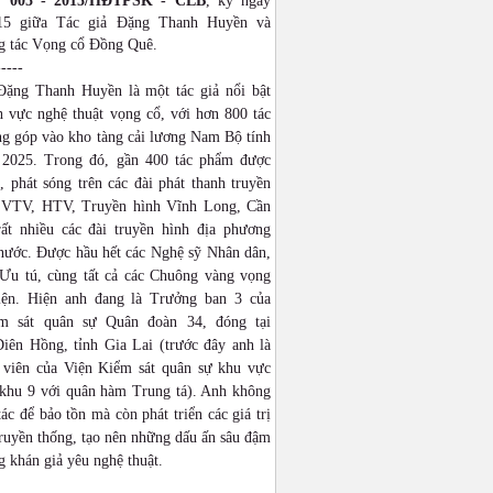
: 005 - 2015/HĐTPSK - CLB
, ký ngày
015 giữa Tác giả Đặng Thanh Huyền và
 tác Vọng cổ Đồng Quê.
-----
Đặng Thanh Huyền là một tác giả nổi bật
h vực nghệ thuật vọng cổ, với hơn 800 tác
g góp vào kho tàng cải lương Nam Bộ tính
2025. Trong đó, gần 400 tác phẩm được
 phát sóng trên các đài phát thanh truyền
 VTV, HTV, Truyền hình Vĩnh Long, Cần
ất nhiều các đài truyền hình địa phương
 nước. Được hầu hết các Nghệ sỹ Nhân dân,
Ưu tú, cùng tất cả các Chuông vàng vọng
iện. Hiện anh đang là Trưởng ban 3 của
ểm sát quân sự Quân đoàn 34, đóng tại
iên Hồng, tỉnh Gia Lai (trước đây anh là
 viên của Viện Kiểm sát quân sự khu vực
khu 9 với quân hàm Trung tá). Anh không
tác để bảo tồn mà còn phát triển các giá trị
ruyền thống, tạo nên những dấu ấn sâu đậm
g khán giả yêu nghệ thuật.