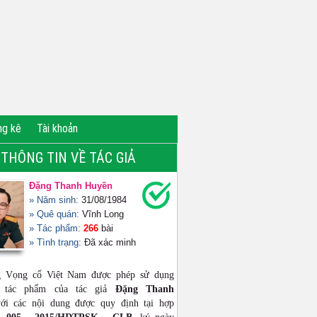
ng kê
Tài khoản
THÔNG TIN VỀ TÁC GIẢ
Đặng Thanh Huyền
» Năm sinh:
31/08/1984
» Quê quán:
Vĩnh Long
» Tác phẩm:
266
bài
» Tình trạng:
Đã xác minh
g Vọng cổ Việt Nam được phép sử dụng
ộ tác phẩm của tác giả
Đặng Thanh
i các nội dung được quy định tại hợp