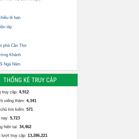
hiều lẻ bạn
iền tây
n phà Cần Thơ
ường Khánh
ổi Ngả Năm
THỐNG KÊ TRUY CẬP
 truy cập:
4,912
h viếng thăm:
4,341
chủ tìm kiếm:
571
 nay:
5,723
g hiện tại:
34,462
 lượt truy cập:
13,286,221