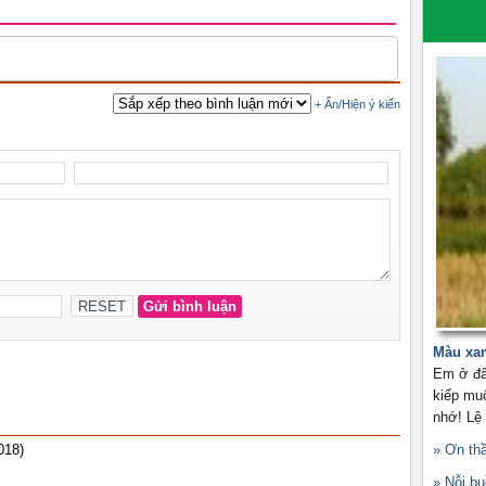
Màu xa
Em ở đâ
kiếp mu
nhớ! Lệ
018)
» Ơn th
» Nỗi b