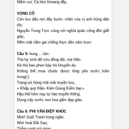
Niềm vui: Cá tôm khoang đầy.
VỌNG CỔ
Còn lưu dấu nơi đây bước chân của vị anh hùng dân
tộc.
Nguyễn Trung Trực cùng với nghĩa quân công đồn giết
giặc,
Nếm mật nằm gai chống thực dân xâm lược
Câu 5:
hung ....tàn.
Thà hy sinh để cứu đồng đội, mẹ hiền.
Kẻ thù bao phen bày trò khuyến dụ.
Không thể mua chuộc được lòng yêu nước kiên
trung(-)
Trang sử hùng mãi mãi truyền lưu,
« Khấp quỷ thần- Kiên Giang Kiếm bạc»
Hậu thế hôm nay tự hào truyền thống,
Dựng xây nước non hoa gấm đẹp giàu.
Câu 6: PHI VÂN ĐIỆP KHÚC
Nhớ! Suối Tranh trong ngần.
Nhớ hoài Bãi Sao,
Thẫm xanh núi rừng.