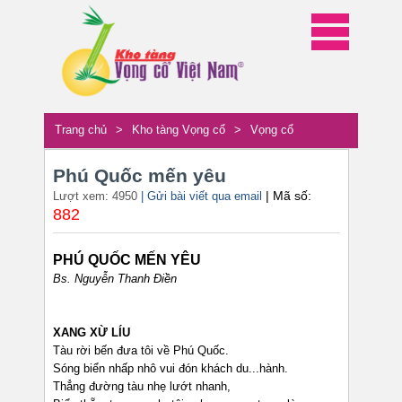
Trang chủ
>
Kho tàng Vọng cổ
>
Vọng cổ
Phú Quốc mến yêu
| Mã số:
Lượt xem: 4950
| Gửi bài viết qua email
882
PHÚ QUỐC MẾN YÊU
Bs. Nguyễn Thanh Điền
XANG XỪ LÍU
Tàu rời bến đưa tôi về Phú Quốc.
Sóng biển nhấp nhô vui đón khách du...hành.
Thẳng đường tàu nhẹ lướt nhanh,