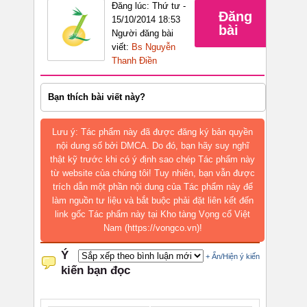
Đăng lúc: Thứ tư -
Đăng
15/10/2014 18:53
bài
Người đăng bài
viết:
Bs Nguyễn
Thanh Điền
Bạn thích bài viết này?
Lưu ý: Tác phẩm này đã được đăng ký bản quyền
nội dung số bởi DMCA. Do đó, bạn hãy suy nghĩ
thật kỹ trước khi có ý định sao chép Tác phẩm này
từ website của chúng tôi! Tuy nhiên, bạn vẫn được
trích dẫn một phần nội dung của Tác phẩm này để
làm nguồn tư liệu và bắt buộc phải đặt liên kết đến
link gốc Tác phẩm này tại Kho tàng Vọng cổ Việt
Nam (https://vongco.vn)!