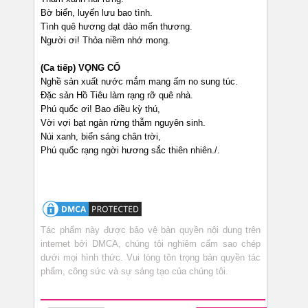
Bờ biển, luyến lưu bao tình.
Tình quê hương dạt dào mến thương.
Người ơi! Thỏa niềm nhớ mong.
(Ca tiếp) VỌNG CỔ
Nghề sản xuất nước mắm mang ấm no sung túc.
Đặc sản Hồ Tiêu làm rạng rỡ quê nhà.
Phú quốc ơi! Bao điều kỳ thú,
Vời vợi bạt ngàn rừng thẫm nguyên sinh.
Núi xanh, biển sáng chân trời,
Phú quốc rạng ngời hương sắc thiên nhiên./.
Tác phẩm này được bảo vệ bản quyền nội dung trên
internet bởi DMCA, chúng tôi nghiêm cấm sao chép
dưới mọi hình thức. Vui lòng tôn trọng bản quyền tác
phẩm, công sức và sự sáng tạo của chúng tôi.