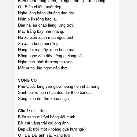
Biển thẵm trong xanh, tôi nghe rạo rực trong lòng.
Ơi! Biển chiều tuyệt đẹp,
Nghe lòng bâng khuâng dào dạt.
Nhìn biển rộng bao la,
Đàn hải âu chao liệng lưng trời.
Mây trắng bay nhẹ nhàng,
Nước biển xanh màu ngọc bích.
Xa xa in bóng núi rừng,
Hàng dương cây xanh bóng mát.
Bổng nghe đâu đây tiếng ai đang hát.
Nghe nhớ nhớ thương thương,
Một vùng đảo ngọc nên thơ.
VỌNG CỔ
Phú Quốc lặng yên giữa hoàng hôn nhạt nắng,
Sánh bước bên nhau dọc dài theo bãi cát,
Sóng biển êm êm khúc nhạc
Câu 1:
ru …tình.
Biển xanh ơi! Soi bóng đôi mình.
Bờ cát vàng trải dài óng ánh,
Đẹp đất trời một khoảng quê hương(-)
Ơi! Bãi Dài ánh sắc vàng tươi,