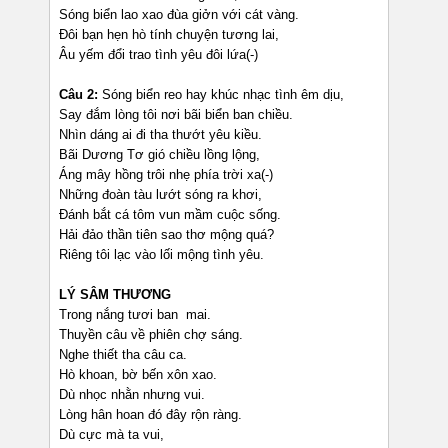
Sóng biển lao xao đùa giởn với cát vàng.
Đôi bạn hẹn hò tính chuyện tương lai,
Âu yếm đổi trao tình yêu đôi lứa(-)
Câu 2:
Sóng biển reo hay khúc nhạc tình êm dịu,
Say đắm lòng tôi nơi bãi biển ban chiều.
Nhìn dáng ai đi tha thướt yêu kiều.
Bãi Dương Tơ gió chiều lồng lộng,
Áng mây hồng trôi nhẹ phía trời xa(-)
Những đoàn tàu lướt sóng ra khơi,
Đánh bắt cá tôm vun mầm cuộc sống.
Hải đảo thần tiên sao thơ mộng quá?
Riêng tôi lạc vào lối mộng tình yêu.
LÝ SÂM THƯƠNG
Trong nắng tươi ban mai.
Thuyền câu về phiên chợ sáng.
Nghe thiết tha câu ca.
Hò khoan, bờ bến xôn xao.
Dù nhọc nhằn nhưng vui.
Lòng hân hoan đó đây rộn ràng.
Dù cực mà ta vui,