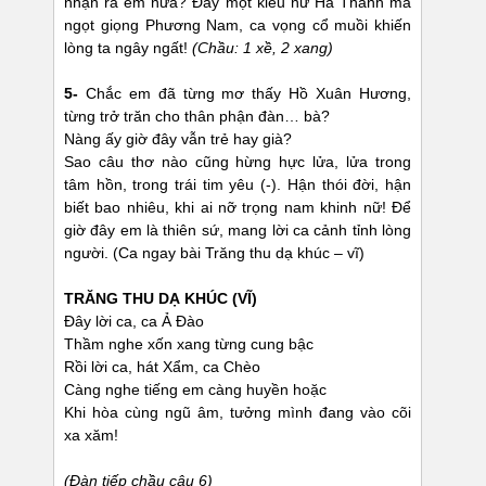
nhận ra em nữa? Đây một kiều nữ Hà Thành mà
ngọt giọng Phương Nam, ca vọng cổ muồi khiến
lòng ta ngây ngất!
(Chầu: 1 xề, 2 xang)
5-
Chắc em đã từng mơ thấy Hồ Xuân Hương,
từng trở trăn cho thân phận đàn… bà?
Nàng ấy giờ đây vẫn trẻ hay già?
Sao câu thơ nào cũng hừng hực lửa, lửa trong
tâm hồn, trong trái tim yêu (-). Hận thói đời, hận
biết bao nhiêu, khi ai nỡ trọng nam khinh nữ! Để
giờ đây em là thiên sứ, mang lời ca cảnh tỉnh lòng
người. (Ca ngay bài Trăng thu dạ khúc – vĩ)
TRĂNG THU DẠ KHÚC (VĨ)
Đây lời ca, ca Ả Đào
Thầm nghe xốn xang từng cung bậc
Rồi lời ca, hát Xẩm, ca Chèo
Càng nghe tiếng em càng huyền hoặc
Khi hòa cùng ngũ âm, tưởng mình đang vào cõi
xa xăm!
(Đàn tiếp chầu câu 6)