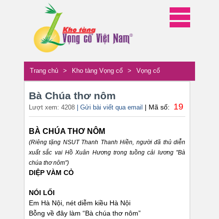
Trang chủ
>
Kho tàng Vọng cổ
>
Vọng cổ
Bà Chúa thơ nôm
19
| Mã số:
Lượt xem: 4208
| Gửi bài viết qua email
BÀ CHÚA THƠ NÔM
(Riêng tặng NSUT Thanh Thanh Hiền, người đã thủ diễn
xuất sắc vai Hồ Xuân Hương trong tuồng cải lương "Bà
chúa thơ nôm")
DIỆP VÀM CỎ
NÓI LỐI
Em Hà Nội, nét diễm kiều Hà Nội
Bỗng về đây làm “Bà chúa thơ nôm”