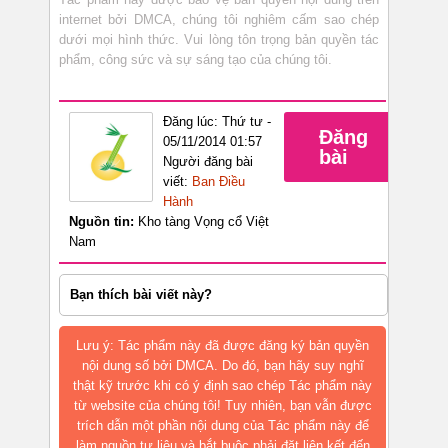
internet bởi DMCA, chúng tôi nghiêm cấm sao chép
dưới mọi hình thức. Vui lòng tôn trọng bản quyền tác
phẩm, công sức và sự sáng tạo của chúng tôi.
Đăng lúc: Thứ tư -
Đăng
05/11/2014 01:57
bài
Người đăng bài
viết:
Ban Điều
Hành
Nguồn tin:
Kho tàng Vọng cổ Việt
Nam
Bạn thích bài viết này?
Lưu ý: Tác phẩm này đã được đăng ký bản quyền
nội dung số bởi DMCA. Do đó, bạn hãy suy nghĩ
thật kỹ trước khi có ý định sao chép Tác phẩm này
từ website của chúng tôi! Tuy nhiên, bạn vẫn được
trích dẫn một phần nội dung của Tác phẩm này để
làm nguồn tư liệu và bắt buộc phải đặt liên kết đến