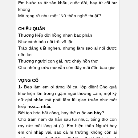
Em bước ra từ sân khấu, cuộc đời, hay từ cõi hư
không
Mà rạng rỡ như một “Nữ thần nghệ thuật”!
CHIÊU QUÂN
Thương kiếp đời hồng nhan bạc phận
Như cánh bèo nổi trôi vô tận
Trào dâng uất nghẹn, nhưng làm sao ai nói được
nên lời
Thương người con gái, rực cháy hồn thơ
Cho những ước mơ vẫn còn đây mãi đến bao giờ.
VỌNG CỔ
1-
Đẹp lắm em ơi từng lời ca, lớp diễn! Cho quá
khứ hiện lên trong ngậm ngùi thương cảm, một kỳ
nữ giai nhân mà phải lầm lũi gian truân như một
kiếp
hoa… nhài.
Bởi tạo hóa bất công, hay thế cuộc
an bày
?
Cho trăm năm đã hằn sâu tủi nhục, tiếng thơ còn
ray rức mãi lòng ai (-). Em hiện thân Người hay
em chỉ nhập vai, sao cả hí trường không còn ai