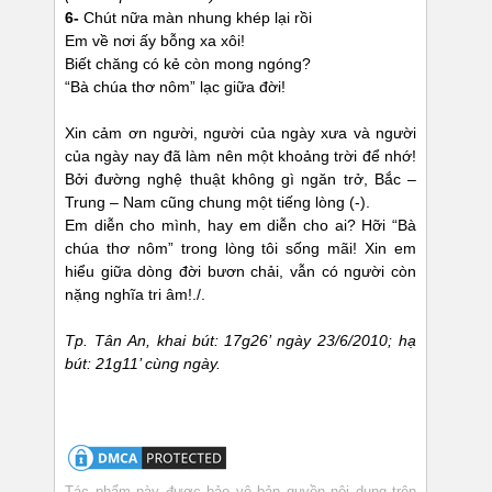
6-
Chút nữa màn nhung khép lại rồi
Em về nơi ấy bỗng xa xôi!
Biết chăng có kẻ còn mong ngóng?
“Bà chúa thơ nôm” lạc giữa đời!
Xin cảm ơn người, người của ngày xưa và người
của ngày nay đã làm nên một khoảng trời để nhớ!
Bởi đường nghệ thuật không gì ngăn trở, Bắc –
Trung – Nam cũng chung một tiếng lòng (-).
Em diễn cho mình, hay em diễn cho ai? Hỡi “Bà
chúa thơ nôm” trong lòng tôi sống mãi! Xin em
hiểu giữa dòng đời bươn chải, vẫn có người còn
nặng nghĩa tri âm!./.
Tp. Tân An, khai bút: 17g26’ ngày 23/6/2010; hạ
bút: 21g11’ cùng ngày.
Tác phẩm này được bảo vệ bản quyền nội dung trên