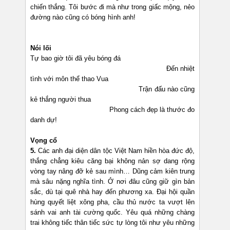
chiến thắng. Tôi bước đi mà như trong giấc mộng, nẻo
đường nào cũng có bóng hình anh!
Nói lối
Tự bao giờ tôi đã yêu bóng đá
Đến nhiệt
tình với môn thể thao Vua
Trận đấu nào cũng
kẻ thắng người thua
Phong cách đẹp là thước đo
danh dự!
Vọng cổ
5.
Các anh đại diện dân tộc Việt Nam hiền hòa đức độ,
thắng chẳng kiêu căng bại không nản sợ dang rộng
vòng tay nâng đỡ kẻ sau mình… Dũng cảm kiên trung
mà sâu nặng nghĩa tình. Ở nơi đâu cũng giữ gìn bản
sắc, dù tại quê nhà hay đến phương xa. Đại hội quần
hùng quyết liệt xông pha, cầu thủ nước ta vượt lên
sánh vai anh tài cường quốc. Yêu quá những chàng
trai không tiếc thân tiếc sức tự lòng tôi như yêu những