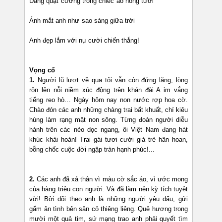
Dáng quật cường trong chiếc áo hồng tươi
Ánh mắt anh như sao sáng giữa trời
Anh đẹp lắm với nụ cười chiến thắng!
Vọng cổ
1.
Người lũ lượt về qua tôi vẫn còn đứng lặng, lòng
rộn lên nỗi niềm xúc động trên khán đài A im vắng
tiếng reo hò… Ngày hôm nay non nước rợp hoa cờ.
Chào đón các anh những chàng trai bất khuất, chí kiêu
hùng làm rạng mặt non sông. Từng đoàn người diễu
hành trên các nẻo dọc ngang, ôi Việt Nam đang hát
khúc khải hoàn! Trai gái tươi cười già trẻ hân hoan,
bỗng chốc cuộc đời ngập tràn hạnh phúc!...
2.
Các anh đã xả thân vì màu cờ sắc áo, vì ước mong
của hàng triệu con người. Và đã làm nên kỳ tích tuyệt
vời! Bởi dõi theo anh là những người yêu dấu, gửi
gấm ân tình bên sân cỏ thiêng liêng. Quê hương trong
mười một quả tim, sứ mạng trao anh phải quyết tìm