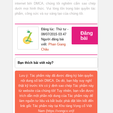
internet bởi DMCA, chúng tôi nghiêm cấm sao chép
dưới mọi hình thức. Vui lòng tôn trọng bản quyền tác
phẩm, công sức và sự sáng tạo của chúng tôi.
Đăng lúc: Thứ tư -
Đăng
08/07/2015 03:47
bài
Người đăng bài
viết:
Phan Giang
Châu
Bạn thích bài viết này?
Lưu ý: Tác phẩm này đã được đăng ký bản quyền
nội dung số bởi DMCA. Do đó, bạn hãy suy nghĩ
thật kỹ trước khi có ý định sao chép Tác phẩm này
từ website của chúng tôi! Tuy nhiên, bạn vẫn được
trích dẫn một phần nội dung của Tác phẩm này để
làm nguồn tư liệu và bắt buộc phải đặt liên kết đến
link gốc Tác phẩm này tại Kho tàng Vọng cổ Việt
Nam (https://vongco.vn)!