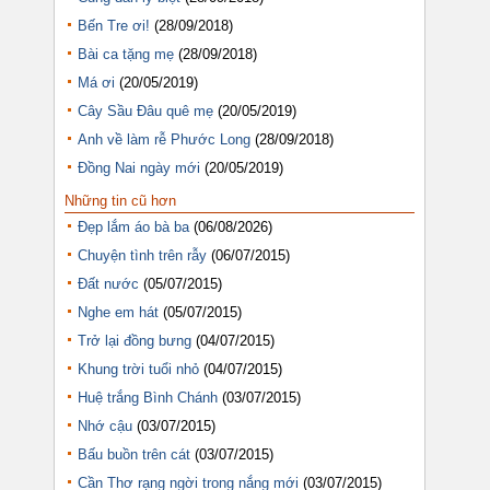
Bến Tre ơi!
(28/09/2018)
Bài ca tặng mẹ
(28/09/2018)
Má ơi
(20/05/2019)
Cây Sầu Đâu quê mẹ
(20/05/2019)
Anh về làm rễ Phước Long
(28/09/2018)
Đồng Nai ngày mới
(20/05/2019)
Những tin cũ hơn
Đẹp lắm áo bà ba
(06/08/2026)
Chuyện tình trên rẫy
(06/07/2015)
Đất nước
(05/07/2015)
Nghe em hát
(05/07/2015)
Trở lại đồng bưng
(04/07/2015)
Khung trời tuổi nhỏ
(04/07/2015)
Huệ trắng Bình Chánh
(03/07/2015)
Nhớ cậu
(03/07/2015)
Bấu buồn trên cát
(03/07/2015)
Cần Thơ rạng ngời trong nắng mới
(03/07/2015)