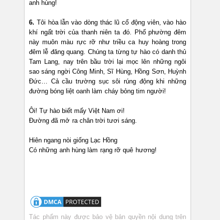
anh hùng!
6.
Tôi hòa lẫn vào dòng thác lũ cổ động viên, vào hào
khí ngất trời của thanh niên ta đó. Phố phường đêm
này muôn màu rực rỡ như triều ca huy hoàng trong
đêm lễ đăng quang. Chúng ta từng tự hào có danh thủ
Tam Lang, nay trên bầu trời lại mọc lên những ngôi
sao sáng ngời Công Minh, Sĩ Hùng, Hồng Sơn, Huỳnh
Đức… Cả cầu trường sục sôi rúng động khi những
đường bóng liệt oanh làm cháy bỏng tim người!
Ôi! Tự hào biết mấy Việt Nam ơi!
Đường đã mở ra chân trời tươi sáng.
Hiên ngang nòi giống Lạc Hồng
Có những anh hùng làm rạng rỡ quê hương!
Tác phẩm này được bảo vệ bản quyền nội dung trên