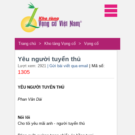
Trang chủ
>
Kho tàng Vọng cổ
>
Vọng cổ
Yêu người tuyển thủ
| Mã số:
Lượt xem: 2921
| Gửi bài viết qua email
1305
YÊU NGƯỜI TUYỂN THỦ
Phan Văn Dài
Nói lối
Cho tôi yêu mãi anh - người tuyển thủ