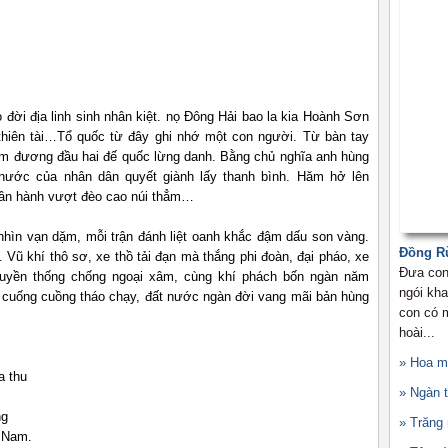
đời địa linh sinh nhân kiệt. nọ Đông Hải bao la kia Hoành Sơn
g thiên tài…Tổ quốc từ đây ghi nhớ một con người. Từ bàn tay
ám đương đầu hai đế quốc lừng danh. Bằng chủ nghĩa anh hùng
nước của nhân dân quyết giành lấy thanh bình. Hăm hở lên
uân hành vượt đèo cao núi thẳm…
hìn vạn dặm, mỗi trận đánh liệt oanh khắc đậm dấu son vàng.
Đồng Rù
Vũ khí thô sơ, xe thồ tải đạn mà thắng phi đoàn, đại pháo, xe
Đưa con
ruyền thống chống ngoại xâm, cùng khí phách bốn ngàn năm
ngói kha
ặc cuống cuồng tháo chạy, đất nước ngàn đời vang mãi bản hùng
con có m
hoài...
» Hoa 
ạng mùa thu
» Ngàn 
.
ng
» Trăn
 Nam.