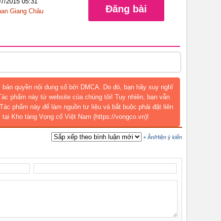
07/2015 05:31
Đăng bài
an Giang Châu
 bản quyền nội dung số bởi DMCA. Do đó, bạn hãy suy nghĩ
 Tác phẩm này từ website của chúng tôi! Tuy nhiên, bạn vẫn
Tác phẩm này để làm nguồn tư liệu và bắt buộc phải đặt liên
 tại Kho tàng Vọng cổ Việt Nam (https://vongco.vn)!