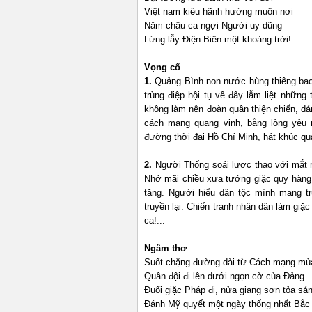
Việt nam kiêu hãnh hướng muôn nơi
Năm châu ca ngợi Người uy dũng
Lừng lẫy Điện Biên một khoảng trời!
Vọng cổ
1.
Quảng Bình non nước hùng thiêng bao 
trùng điệp hội tụ về đây lẫm liệt nhữn
không làm nên đoàn quân thiện chiến, d
cách mạng quang vinh, bằng lòng yêu 
đường thời đại Hồ Chí Minh, hát khúc q
2.
Người Thống soái lược thao với mắt n
Nhớ mãi chiều xưa tướng giặc quy hàng. 
tăng. Người hiểu dân tộc mình mang t
truyền lại. Chiến tranh nhân dân làm gi
ca!...
Ngâm thơ
Suốt chặng đường dài từ Cách m
Quân đội đi lên dưới ngọn cờ của Đảng
Đuổi giặc Pháp đi, nửa giang sơn tỏa sá
Đánh Mỹ quyết một ngày thống nhất Bắc