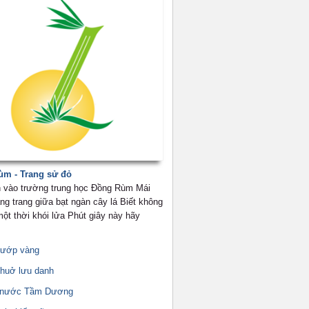
m - Trang sử đỏ
 vào trường trung học Đồng Rùm Mái
ng trang giữa bạt ngàn cây lá Biết không
ột thời khói lửa Phút giây này hãy
mướp vàng
thuở lưu danh
g nước Tầm Dương