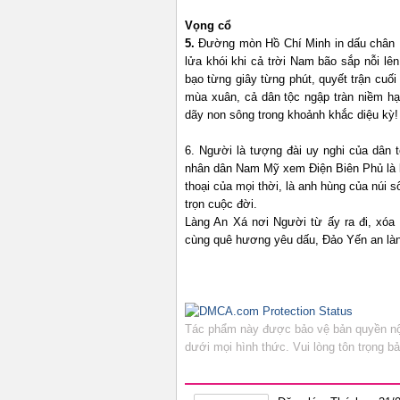
Vọng cổ
5.
Đường mòn Hồ Chí Minh in dấu chân N
lửa khói khi cả trời Nam bão sắp nỗi lê
bạo từng giây từng phút, quyết trận cuố
mùa xuân, cả dân tộc ngập tràn niềm h
dãy non sông trong khoảnh khắc diệu kỳ!
6. Người là tượng đài uy nghi của dân t
nhân dân Nam Mỹ xem Điện Biên Phủ là 
thoại của mọi thời, là anh hùng của núi 
trọn cuộc đời.
Làng An Xá nơi Người từ ấy ra đi, xóa
cùng quê hương yêu dấu, Đảo Yến an l
Tác phẩm này được bảo vệ bản quyền nội
dưới mọi hình thức. Vui lòng tôn trọng 