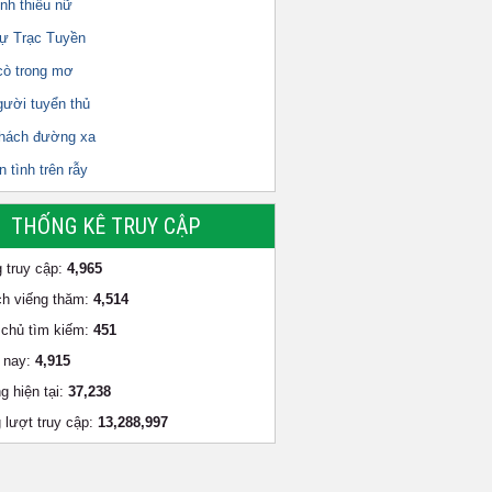
nh thiếu nữ
ự Trạc Tuyền
cò trong mơ
gười tuyển thủ
hách đường xa
 tình trên rẫy
THỐNG KÊ TRUY CẬP
 truy cập:
4,965
h viếng thăm:
4,514
chủ tìm kiếm:
451
 nay:
4,915
g hiện tại:
37,238
 lượt truy cập:
13,288,997