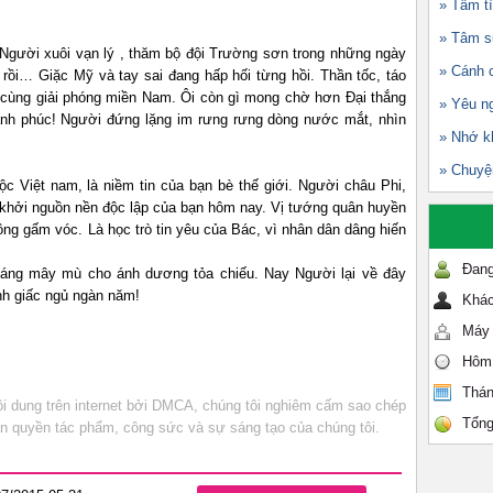
» Tâm tì
» Tâm s
gười xuôi vạn lý , thăm bộ đội Trường sơn trong những ngày
» Cánh 
n rồi… Giặc Mỹ và tay sai đang hấp hối từng hồi. Thần tốc, táo
i cùng giải phóng miền Nam. Ôi còn gì mong chờ hơn Đại thắng
» Yêu n
ạnh phúc! Người đứng lặng im rưng rưng dòng nước mắt, nhìn
» Nhớ k
» Chuyện
ộc Việt nam, là niềm tin của bạn bè thế giới. Người châu Phi,
khởi nguồn nền độc lập của bạn hôm nay. Vị tướng quân huyền
sông gấm vóc. Là học trò tin yêu của Bác, vì nhân dân dâng hiến
Đang
 áng mây mù cho ánh dương tỏa chiếu. Nay Người lại về đây
ành giấc ngủ ngàn năm!
Khác
Máy 
Hôm
Thán
 dung trên internet bởi DMCA, chúng tôi nghiêm cấm sao chép
Tổng
bản quyền tác phẩm, công sức và sự sáng tạo của chúng tôi.