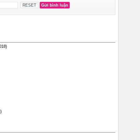
018)
)