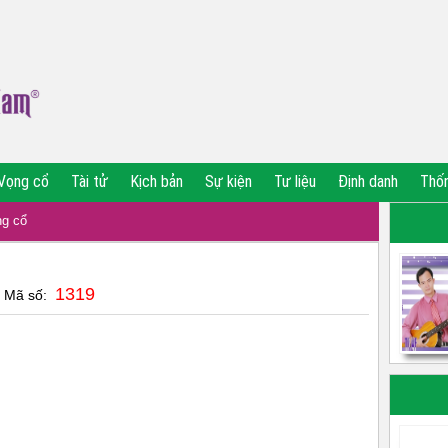
Vọng cổ
Tài tử
Kịch bản
Sự kiện
Tư liệu
Định danh
Thố
g cổ
1319
| Mã số: