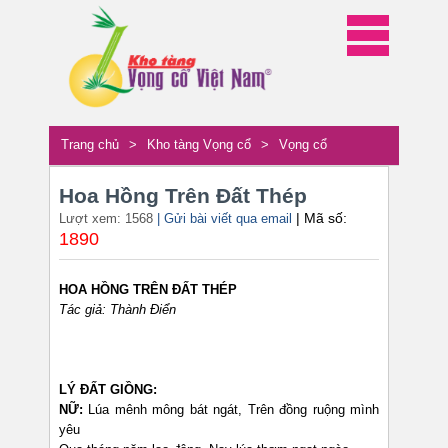
Trang chủ
>
Kho tàng Vọng cổ
>
Vọng cổ
Hoa Hồng Trên Đất Thép
| Mã số:
Lượt xem: 1568
| Gửi bài viết qua email
1890
HOA HỒNG TRÊN ĐẤT THÉP
Tác giả: Thành Điển
LÝ ĐẤT GIỒNG:
NỮ:
Lúa mênh mông bát ngát, Trên đồng ruộng mình
yêu