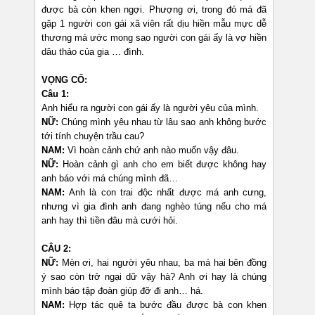
được bà còn khen ngợi. Phượng ơi, trong đó má đã
gặp 1 người con gái xã viên rất dịu hiền mẫu mực dễ
thương má ước mong sao người con gái ấy là vợ hiền
dâu thảo của gia … đình.
VỌNG CỔ:
Câu 1:
Anh hiểu ra người con gái ấy là người yêu của mình.
NỮ:
Chúng mình yêu nhau từ lâu sao anh không bước
tới tính chuyện trầu cau?
NAM:
Vì hoàn cảnh chứ anh nào muốn vậy đâu.
NỮ:
Hoàn cảnh gì anh cho em biết được không hay
anh báo với má chúng mình đã…
NAM:
Anh là con trai độc nhất được má anh cưng,
nhưng vì gia đình anh đang nghèo túng nếu cho má
anh hay thì tiền đâu mà cưới hỏi.
CÂU 2:
NỮ:
Mèn ơi, hai người yêu nhau, ba má hai bên đồng
ý sao còn trở ngại dữ vậy hà? Anh ơi hay là chúng
mình báo tập đoàn giúp đỡ đi anh… há.
NAM:
Hợp tác quê ta bước đầu được bà con khen