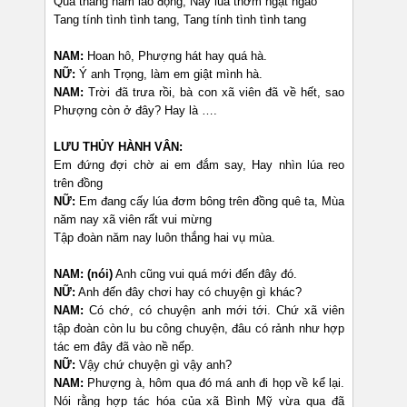
Qua tháng năm lao động, Nay lúa thơm ngạt ngào
Tang tính tình tình tang, Tang tính tình tình tang
NAM:
Hoan hô, Phượng hát hay quá hà.
NỮ:
Ý anh Trọng, làm em giật mình hà.
NAM:
Trời đã trưa rồi, bà con xã viên đã về hết, sao
Phượng còn ở đây? Hay là ….
LƯU THỦY HÀNH VÂN:
Em đứng đợi chờ ai em đắm say, Hay nhìn lúa reo
trên đồng
NỮ:
Em đang cấy lúa đơm bông trên đồng quê ta, Mùa
năm nay xã viên rất vui mừng
Tập đoàn năm nay luôn thắng hai vụ mùa.
NAM: (nói)
Anh cũng vui quá mới đến đây đó.
NỮ:
Anh đến đây chơi hay có chuyện gì khác?
NAM:
Có chớ, có chuyện anh mới tới. Chứ xã viên
tập đoàn còn lu bu công chuyện, đâu có rảnh như hợp
tác em đây đã vào nề nếp.
NỮ:
Vậy chứ chuyện gì vậy anh?
NAM:
Phượng à, hôm qua đó má anh đi họp về kể lại.
Nói rằng hợp tác hóa của xã Bình Mỹ vừa qua đã