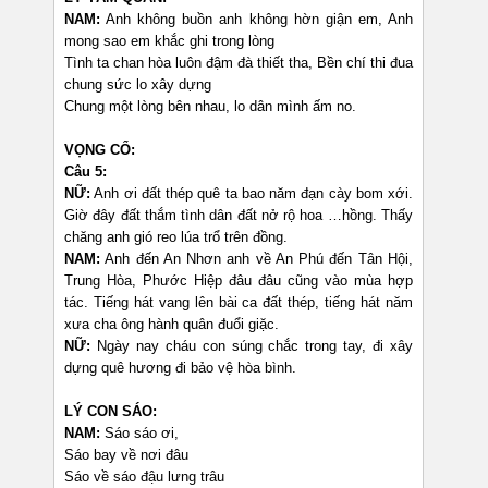
NAM:
Anh không buồn anh không hờn giận em, Anh
mong sao em khắc ghi trong lòng
Tình ta chan hòa luôn đậm đà thiết tha, Bền chí thi đua
chung sức lo xây dựng
Chung một lòng bên nhau, lo dân mình ấm no.
VỌNG CỔ:
Câu 5:
NỮ:
Anh ơi đất thép quê ta bao năm đạn cày bom xới.
Giờ đây đất thắm tình dân đất nở rộ hoa …hồng. Thấy
chăng anh gió reo lúa trổ trên đồng.
NAM:
Anh đến An Nhơn anh về An Phú đến Tân Hội,
Trung Hòa, Phước Hiệp đâu đâu cũng vào mùa hợp
tác. Tiếng hát vang lên bài ca đất thép, tiếng hát năm
xưa cha ông hành quân đuổi giặc.
NỮ:
Ngày nay cháu con súng chắc trong tay, đi xây
dựng quê hương đi bảo vệ hòa bình.
LÝ CON SÁO:
NAM:
Sáo sáo ơi,
Sáo bay về nơi đâu
Sáo về sáo đậu lưng trâu