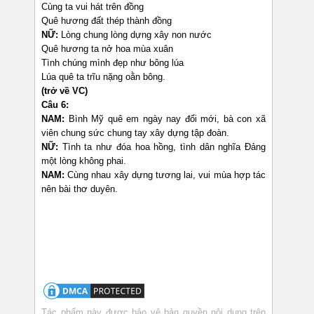
Cùng ta vui hát trên đồng
Quê hương đất thép thành đồng
NỮ:
Lòng chung lòng dựng xây non nước
Quê hương ta nở hoa mùa xuân
Tình chúng mình đẹp như bông lúa
Lúa quê ta trĩu nặng oằn bông.
(trở về VC)
Câu 6:
NAM:
Bình Mỹ quê em ngày nay đổi mới, bà con xã
viên chung sức chung tay xây dựng tập đoàn.
NỮ:
Tình ta như đóa hoa hồng, tình dân nghĩa Đảng
một lòng không phai.
NAM:
Cùng nhau xây dựng tương lai, vui mùa hợp tác
nên bài thơ duyên.
Tác phẩm này được bảo vệ bản quyền nội dung trên