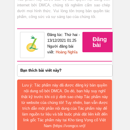
internet bởi DMCA, chúng tôi nghiêm cấm sao chép
dưới mọi hình thức. Vui lòng tôn trọng bản quyền tác
phẩm, công sức và sự sáng tạo của chúng tôi.
Đăng lúc: Thứ hai -
Đăng
13/12/2021 01:25
bài
Người đăng bài
viết:
Hoàng Nghĩa
Bạn thích bài viết này?
Lưu ý: Tác phẩm này đã được đăng ký bản quyền
nội dung số bởi DMCA. Do đó, bạn hãy suy nghĩ
thật kỹ trước khi có ý định sao chép Tác phẩm này
từ website của chúng tôi! Tuy nhiên, bạn vẫn được
trích dẫn một phần nội dung của Tác phẩm này để
làm nguồn tư liệu và bắt buộc phải đặt liên kết đến
link gốc Tác phẩm này tại Kho tàng Vọng cổ Việt
Nam (https://vongco.vn)!