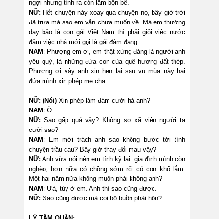
ngợi nhưng tính ra còn lắm bộn bề.
NỮ:
Hết chuyện này xoay qua chuyện nọ, bây giờ trời
đã trưa mà sao em vẫn chưa muốn về. Má em thường
dạy bảo là con gái Việt Nam thì phải giỏi việc nước
đảm việc nhà mới gọi là gái đảm đang.
NAM:
Phượng em ơi, em thật xứng đáng là người anh
yêu quý, là những đứa con của quê hương đất thép.
Phượng ơi vậy anh xin hẹn lại sau vụ mùa này hai
đứa mình xin phép mẹ cha.
NỮ: (Nói)
Xin phép làm đám cưới hả anh?
NAM:
Ờ.
NỮ:
Sao gấp quá vậy? Không sợ xã viên người ta
cười sao?
NAM:
Em mới trách anh sao không bước tới tính
chuyện trầu cau? Bây giờ thay đổi mau vậy?
NỮ:
Anh vừa nói nên em tính kỹ lại, gia đình mình còn
nghèo, hơn nữa có chồng sớm rồi có con khổ lắm.
Một hai năm nữa không muộn phải không anh?
NAM:
Ưà, tùy ở em. Anh thì sao cũng được.
NỮ:
Sao cũng được mà coi bộ buồn phải hôn?
LÝ TẦM QUÂN: