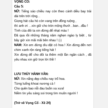
VỌNG CỔ:
Câu 5:
NỮ:
Tiếng sáo chiều nay còn theo cánh diều bay trải
dài trên trời rộng...
Giọng hát câu hò còn vang trên đồng ruộng ,
thì anh ơi ...xin giữ cho tròn mộng thưở...ban...đầu !
Tình của đôi ta xin đừng để nhạt màu !
Đã qua rồi những tháng năm nghẹn ngào ly biệt , từ
bây giờ xin mãi mãi bên nhau ! (-)
NAM:
Xin em đừng dìu dặt cỏ hoa ! Xin đừng đến nơi
chim xanh rộn ràng tiếng hát !
Xin đừng để cho đôi ta thêm một lần ngăn cách , đã
yêu nhau xin giữ trọn lời thề !
LƯU THỦY HÀNH VÂN:
NỮ:
Xin nắng đẹp chiều nay trổ hoa.
Từng luống khoai nương cà !
Cho quên bao nỗi đau buồn xa xưa!
Niềm tin yêu sáng soi trong tim muôn người !
(Trở về Vọng Cổ - Xề 24)