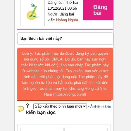
Đăng lúc: Thứ hai -
Đăng
13/12/2021 00:56
bài
Người đăng bài
viết:
Hoàng Nghĩa
Bạn thích bài viết này?
Lưu ý: Tác phẩm này đã được đăng ký bản quyền
nội dung số bởi DMCA. Do đó, bạn hãy suy nghĩ
thật kỹ trước khi có ý định sao chép Tác phẩm này
từ website của chúng tôi! Tuy nhiên, bạn vẫn được
trích dẫn một phần nội dung của Tác phẩm này để
làm nguồn tư liệu và bắt buộc phải đặt liên kết đến
link gốc Tác phẩm này tại Kho tàng Vọng cổ Việt
Nam (https://vongco.vn)!