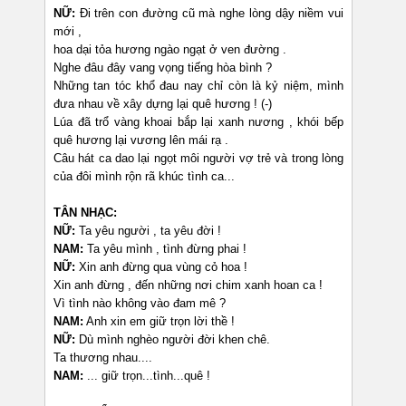
NỮ:
Đi trên con đường cũ mà nghe lòng dậy niềm vui
mới ,
hoa dại tỏa hương ngào ngạt ở ven đường .
Nghe đâu đây vang vọng tiếng hòa bình ?
Những tan tóc khổ đau nay chỉ còn là kỷ niệm, mình
đưa nhau về xây dựng lại quê hương ! (-)
Lúa đã trổ vàng khoai bắp lại xanh nương , khói bếp
quê hương lại vương lên mái rạ .
Câu hát ca dao lại ngọt môi người vợ trẻ và trong lòng
của đôi mình rộn rã khúc tình ca...
TÂN NHẠC:
NỮ:
Ta yêu người , ta yêu đời !
NAM:
Ta yêu mình , tình đừng phai !
NỮ:
Xin anh đừng qua vùng cỏ hoa !
Xin anh đừng , đến những nơi chim xanh hoan ca !
Vì tình nào không vào đam mê ?
NAM:
Anh xin em giữ trọn lời thề !
NỮ:
Dù mình nghèo người đời khen chê.
Ta thương nhau....
NAM:
... giữ trọn...tình...quê !