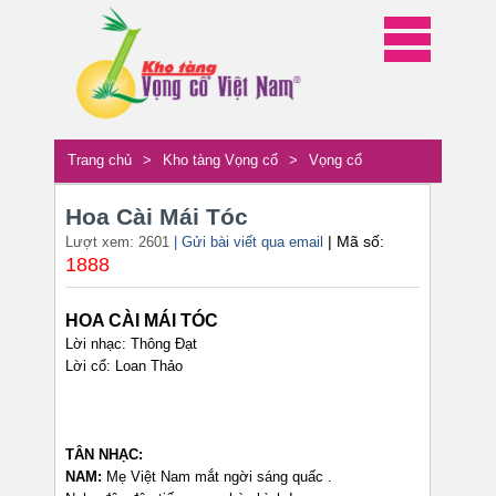
Trang chủ
>
Kho tàng Vọng cổ
>
Vọng cổ
Hoa Cài Mái Tóc
| Mã số:
Lượt xem: 2601
| Gửi bài viết qua email
1888
HOA CÀI MÁI TÓC
Lời nhạc: Thông Đạt
Lời cổ: Loan Thảo
TÂN NHẠC:
NAM:
Mẹ Việt Nam mắt ngời sáng quấc .