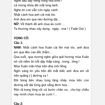
Nghe đâu đây tiếng vọng hòa bình !
Lệ mừng nhòa đôi mắt long lanh.
Nghe tin con vẫn còn ngày xanh .
Nhặt cành hoa anh cài mái tóc.
Anh đưa em qua nẻo đường dài...
NỮ:
Về thành đô anh mua áo cưới ...
Ta thương nhau xây dựng...ngày...mai ! ( Fade Out )
VỌNG CỔ:
Câu 1:
NAM:
Nhặt cành hoa Xuân cài lên mái tóc, anh đưa
em qua đèo cao dốc thẳm...
Qua suối, qua nương nghe giữa quê hương mùa Xuân
nở vội niềm tin trỗi dậy thắp sáng...trong...lòng !
Mùa Xuân mãn khai trên đóa môi hồng .
Ngời sáng tin yêu trên đôi mắt biếc anh đưa em về
trên quãng (-) đường xa !
Đôi bóng bên nhau tung tăng nhảy múa trên con
đường sắt dài từng giọt nắng đơm hoa...
Rộn rã trong lòng vội vả bước chân xa , cho kịp chiều
nay mình chọn mua áo cưới !...
Câu 2: