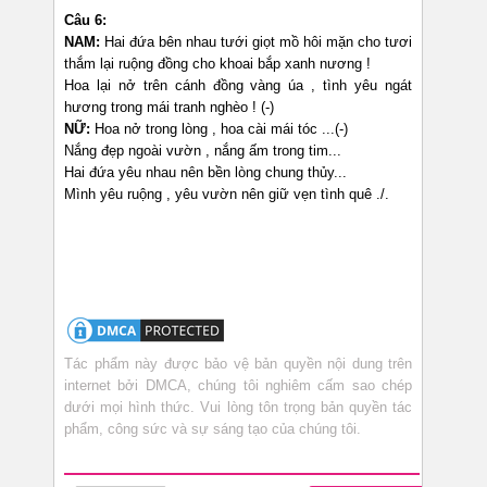
Câu 6:
NAM:
Hai đứa bên nhau tưới giọt mồ hôi mặn cho tươi
thắm lại ruộng đồng cho khoai bắp xanh nương !
Hoa lại nở trên cánh đồng vàng úa , tình yêu ngát
hương trong mái tranh nghèo ! (-)
NỮ:
Hoa nở trong lòng , hoa cài mái tóc ...(-)
Nắng đẹp ngoài vườn , nắng ấm trong tim...
Hai đứa yêu nhau nên bền lòng chung thủy...
Mình yêu ruộng , yêu vườn nên giữ vẹn tình quê ./.
Tác phẩm này được bảo vệ bản quyền nội dung trên
internet bởi DMCA, chúng tôi nghiêm cấm sao chép
dưới mọi hình thức. Vui lòng tôn trọng bản quyền tác
phẩm, công sức và sự sáng tạo của chúng tôi.