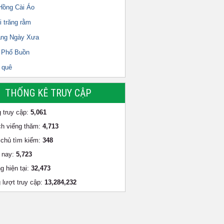
Hồng Cài Áo
i trăng rằm
ắng Ngày Xưa
 Phố Buồn
 quê
THỐNG KÊ TRUY CẬP
 truy cập:
5,061
h viếng thăm:
4,713
chủ tìm kiếm:
348
 nay:
5,723
g hiện tại:
32,473
 lượt truy cập:
13,284,232