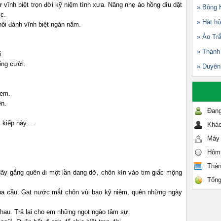
 vĩnh biệt trọn đời kỹ niệm tình xưa. Nâng nhẹ áo hồng dìu dặt
» Bông 
c.
» Hát hộ
ôi đành vĩnh biệt ngàn năm.
» Áo Tr
» Thành
i
ếng cười.
» Duyên
 em.
ên.
Đang
 kiếp này…
Khác
Máy 
Hôm
Thán
ãy gắng quên đi một lần dang dỡ, chôn kín vào tim giấc mộng
Tổng
a cầu. Gạt nước mắt chôn vùi bao kỹ niệm, quên những ngày
au. Trả lại cho em những ngọt ngào tâm sự.