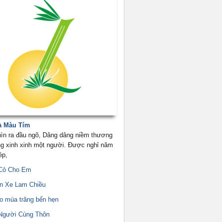
à Màu Tím
hìn ra đầu ngõ, Dâng dâng niềm thương
g xinh xinh một người. Được nghỉ năm
ép,
Cỏ Cho Em
n Xe Lam Chiều
o mùa trăng bến hẹn
Người Cùng Thôn