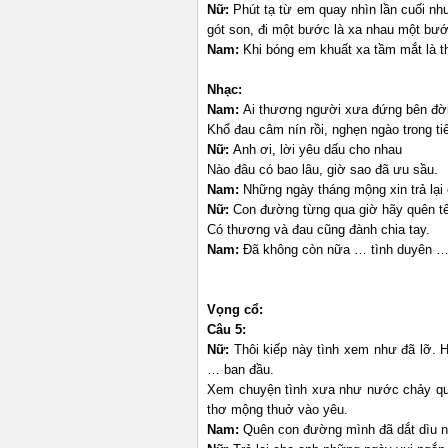
Nữ:
Phút tạ từ em quay nhìn lần cuối như
gót son, đi một bước là xa nhau một bướ
Nam:
Khi bóng em khuất xa tầm mắt là th
Nhạc:
Nam:
Ai thương người xưa đứng bên đờ
Khổ đau câm nín rồi, nghẹn ngào trong ti
Nữ:
Anh ơi, lời yêu dấu cho nhau
Nào đâu có bao lâu, giờ sao đã ưu sầu.
Nam:
Những ngày tháng mộng xin trả lại
Nữ:
Con đường từng qua giờ hãy quên t
Có thương và đau cũng đành chia tay.
Nam:
Đã không còn nữa … tình duyên …
Vọng cổ:
Câu 5:
Nữ:
Thôi kiếp này tình xem như đã lỡ. H
… ban đầu.
Xem chuyện tình xưa như nước chảy qu
thơ mộng thuở vào yêu.
Nam:
Quên con đường mình đã dắt dìu nh