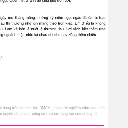
gũi. Quên hết đi anh để chia biệt trọn đời.
ngày mơ tháng mộng, những kỹ niệm ngọt ngào đã êm ái trao
lâu thì thương nhớ xin mang theo trọn kiếp. Em đi rồi là không
u. Làm kẻ bên lề nuốt lệ thương đau. Lời vĩnh biệt thầm trao
ng ngoảnh mặt, nhìn lại nhau chi cho cay đắng thêm nhiều.
/.
 dung trên internet bởi DMCA, chúng tôi nghiêm cấm sao chép
bản quyền tác phẩm, công sức và sự sáng tạo của chúng tôi.