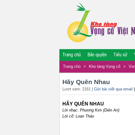
Trang chủ
Bản quyền
Tiểu sử
Trang chủ
>
Kho tàng Vọng cổ
>
Vọn
Hãy Quên Nhau
Lượt xem: 2161
| Gửi bài viết qua email
HÃY QUÊN NHAU
Lời nhạc: Phương Kim (Diên An)
Lời cổ: Loan Thảo