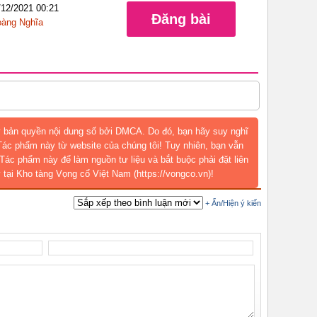
/12/2021 00:21
Đăng bài
àng Nghĩa
 bản quyền nội dung số bởi DMCA. Do đó, bạn hãy suy nghĩ
 Tác phẩm này từ website của chúng tôi! Tuy nhiên, bạn vẫn
Tác phẩm này để làm nguồn tư liệu và bắt buộc phải đặt liên
 tại Kho tàng Vọng cổ Việt Nam (https://vongco.vn)!