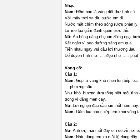
Nhạc:
Nam:
Đếm bao lá vàng đốt thư tình cũ
Với mây trời xa dìu bước em đi
Nước mắt chìm theo sóng rượu phân ly
Lỡ mê lụa gấm đành quên ước thề.
Nữ:
Áo hồng nâng nhẹ xin đừng ngại bư
Kết ngàn vì sao đường sáng em qua
Tiễn nhau ngày vui dẫu lời thương đau
Để duyên tình mới …. đẹp như ….. phú
Vọng cổ:
Câu 1:
Nam:
Góp lá vàng khô nhen lên bếp lửa, 
… phương sầu.
Như khói hương đưa tống biệt mối tình
trong vị đắng men cay.
Nữ:
Lời nghẹn đau sầu xin thốt hôm nay. 
Nam:
Gấm lụa nào cướp em khỏi vòng tay.
Câu 2:
Nữ:
Anh ơi, mai mốt đây em sẽ về nơi bế
Nam:
Nhìn dáng em xa mắt lệ đong đầy.