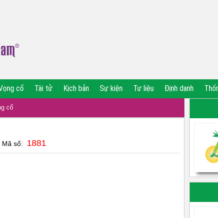
Vọng cổ
Tài tử
Kịch bản
Sự kiện
Tư liệu
Định danh
Thố
g cổ
1881
| Mã số: