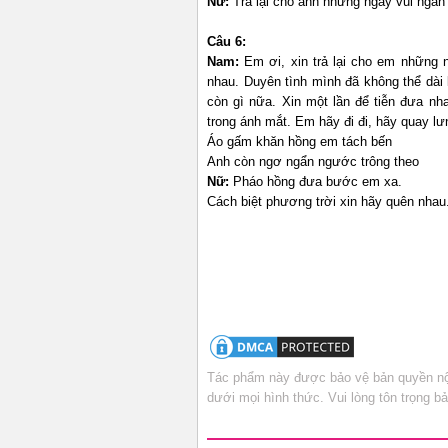
Nữ:
Trả lại cho anh những ngày vui ngắn n
Câu 6:
Nam:
Em ơi, xin trả lại cho em những 
nhau. Duyên tình mình đã không thể dài 
còn gì nữa. Xin một lần để tiễn đưa nha
trong ánh mắt. Em hãy đi đi, hãy quay lư
Áo gấm khăn hồng em tách bến
Anh còn ngơ ngẩn ngước trông theo
Nữ:
Pháo hồng đưa bước em xa.
Cách biệt phương trời xin hãy quên nhau.
Tác phẩm này được bảo vệ bản quyền nội
dưới mọi hình thức. Vui lòng tôn trọng 