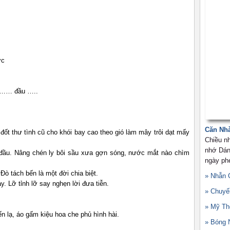
ớc
t …… đầu …..
Căn Nh
đốt thư tình cũ cho khói bay cao theo gió làm mây trôi dạt mấy
Chiều n
nhớ Dán
 đầu. Nâng chén ly bôi sầu xưa gợn sóng, nước mắt nào chìm
ngày ph
Đò tách bến là một đời chia biệt.
» Nhẫn 
 Lỡ tỉnh lỡ say nghẹn lời đưa tiễn.
» Chuyế
» Mỹ Th
n lạ, áo gấm kiệu hoa che phủ hình hài.
» Bóng 