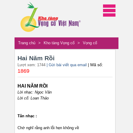
Trang chủ
>
Kho tàng Vọng cổ
>
Vọng cổ
Hai Năm Rồi
| Mã số:
Lượt xem: 1744
| Gửi bài viết qua email
1869
HAI NĂM RỒI
Lời nhạc: Ngọc Văn
Lời cổ: Loan Thảo
Tân nhạc :
Chớ nghĩ rằng anh lỗi hẹn không về