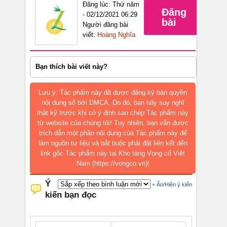
Đăng lúc: Thứ năm
Đăng
- 02/12/2021 06:29
bài
Người đăng bài
viết:
Hoàng Nghĩa
Bạn thích bài viết này?
Lưu ý: Tác phẩm này đã được đăng ký bản quyền
nội dung số bởi DMCA. Do đó, bạn hãy suy nghĩ
thật kỹ trước khi có ý định sao chép Tác phẩm này
từ website của chúng tôi! Tuy nhiên, bạn vẫn được
trích dẫn một phần nội dung của Tác phẩm này để
làm nguồn tư liệu và bắt buộc phải đặt liên kết đến
link gốc Tác phẩm này tại Kho tàng Vọng cổ Việt
Nam (https://vongco.vn)!