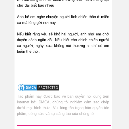
chờ dài biết bao nhiêu
Anh kể em nghe chuyện người lính chiến thân ở miền
xa mà lòng gởi nơi này.
Nếu biết rằng yêu sẽ khổ hai người, anh nhớ em chờ
duyên cách ngăn đôi. Nếu biết còn chinh chiến người
xa người, ngày xưa không nói thương ai chỉ có em
buồn thế thôi.
Tác phẩm này được bảo vệ bản quyền nội dung trên
internet bởi DMCA, chúng tôi nghiêm cấm sao chép
dưới mọi hình thức. Vui lòng tôn trọng bản quyền tác
phẩm, công sức và sự sáng tạo của chúng tôi.