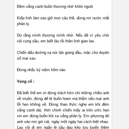
Đêm vắng canh buồn thương nhớ khôn nguôi
Kiếp lính làm sao giữ trọn câu thề, đừng rơi nước mắt
phân ly.
Dù rằng mình thương mình nhớ. Nếu đã vì yêu chớ
vội cung sầu, em biết lâu rồi thân lính gian lao.
Chiến đấu đường xa núi tận giang đầu, mặc cho duyên
số mai sau
Đừng nhắc kỷ niệm hôm nào
Vọng cổ :
Đã biết thế em ơi đừng trách hờn chi những chiều anh
về muộn, đừng để lệ buồn hoen má thắm nếu mai anh
lỗi hẹn không về. Đừng thao thức nghe em khi đêm
vắng canh dài, thời chinh chiến mấy ai tròn ước hẹn
xin em đừng buồn khi xa vắng phân ly. Em phương đó
anh vào nơi gió cát, ngày một ngày hai cách biệt nhau.
Lau vội đi em ngấn lệ sầu đau kẻo lưu luyến thêm