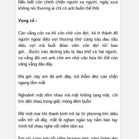
Nếu biết còn chinh chiến người xa người, ngày xưa
không nói thương ai chỉ có anh buồn thế thôi
Vọng cổ :
Còn vắng còn xa thì còn chờ còn đợi, kẻ ở thành đô
người ngòai diệu vợi thương nhớ càng sâu đau sầu
diệu vợi mà buổi đòan viên còn đợi tới bao
giờ....Bước vào đường yêu là đau khổ cả hai người,
xa vắng đôi nơi anh chờ em nhớ câu hứa lời thề còn
văng vẳng đâu đây.
Mà giờ này em đó anh đây, núi thẳm đèo cao chắn
ngang tầm mắt
Nghoảnh mặt nhìn nhau mà mặt không tạng mặt, chỉ
tìm đến nhau trong giấc mộng đêm buồn
Rồi một mai khi thanh bình trở lại từ phương trời diệu
viễn trở về đây, mắt lệ nghẹn ngào tay nắm bàn tay
mình kể nhau nghe nỗi niềm tâm sự
Em nói cùng anh nỗi niềm thương nhớ, năm tháng đợi