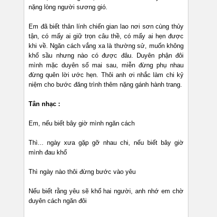
nặng lòng người sương gió.
Em đã biết thân lính chiến gian lao nơi sơn cùng thủy
tận, có mấy ai giữ trọn câu thề, có mấy ai hẹn được
khi về. Ngăn cách vắng xa là thường sử, muốn không
khổ sầu nhưng nào có được đâu. Duyên phận đôi
mình mặc duyên số mai sau, miễn đừng phụ nhau
đừng quên lời ước hẹn. Thôi anh ơi nhắc làm chi kỷ
niệm cho bước đăng trình thêm nặng gánh hành trang.
Tân nhạc :
Em, nếu biết bây giờ mình ngăn cách
Thì... ngày xưa gặp gỡ nhau chi, nếu biết bây giờ
mình đau khổ
Thì ngày nào thôi đừng bước vào yêu
Nếu biết rằng yêu sẽ khổ hai người, anh nhớ em chờ
duyên cách ngăn đôi