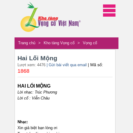
Trang chủ
>
Kho tàng Vọng cổ
>
Vọng cổ
Hai Lối Mộng
| Mã số:
Lượt xem: 4476
| Gửi bài viết qua email
1868
HAI LỐI MỘNG
Lời nhạc: Trúc Phương
Lời cổ : Viễn Châu
Nhạc:
Xin giả biệt bạn lòng ơi