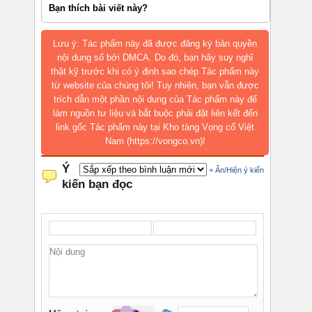
Bạn thích bài viết này?
Lưu ý: Tác phẩm này đã được đăng ký bản quyền
nội dung số bởi DMCA. Do đó, bạn hãy suy nghĩ
thật kỹ trước khi có ý định sao chép Tác phẩm này
từ website của chúng tôi! Tuy nhiên, bạn vẫn được
trích dẫn một phần nội dung của Tác phẩm này để
làm nguồn tư liệu và bắt buộc phải đặt liên kết đến
link gốc Tác phẩm này tại Kho tàng Vọng cổ Việt
Nam (https://vongco.vn)!