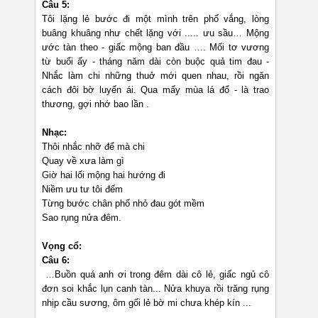
Câu 5:
Tôi lặng lẻ bước đi một mình trên phố vắng, lòng
buâng khuâng như chết lặng với ..... ưu sầu… Mộng
ước tàn theo - giấc mộng ban đầu …. Mối tơ vương
từ buổi ấy - tháng năm dài còn buộc quả tim đau -
Nhắc làm chi những thuở mới quen nhau, rồi ngăn
cách đôi bờ luyến ái. Qua mấy mùa lá đổ - là trao
thương, gợi nhớ bao lần .
Nhạc:
Thôi nhắc nhỡ để mà chi
Quay về xưa làm gì
Giờ hai lối mộng hai hướng đi
Niềm ưu tư tôi đếm
Từng bước chân phố nhỏ đau gót mềm
Sao rụng nửa đêm.
Vọng cổ:
Câu 6:
…Buồn quá anh ơi trong đêm dài cô lẻ, giấc ngủ cô
đơn soi khắc lụn canh tàn... Nửa khuya rồi trăng rụng
nhịp cầu sương, ôm gối lẻ bờ mi chưa khép kín ...