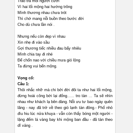
Trao trả môi người cười
Vì hai lối mộng hai hướng trông
Mình thương nhau chưa trót
Thì chớ mang nỗi buồn theo bước đời
Cho dù chưa lần nói .
Nhưng nếu còn đẹp vì nhau
Xin nhẹ đi vào sầu
Gợi thương tiếc nhiều đau bấy nhiêu
Mình chia tay đi nhé
Để chốn nao với chiều mưa gió lộng
Ta đừng vui bến mộng.
Vọng cổ:
Câu 1:
Thôi nhắc nhỡ mà chi bởi đời đôi ta như hai lối mộng,
đừng hoài công bới lại đống...... tro tàn … Ta sẽ nhìn
nhau như khách lạ bên đàng. Nỗi ưu tư bao ngày quên
lãng - nay đã trở về theo gió lạnh tàn đông.- Phố nhỏ
đìu hiu lúc nửa khuya - vẫn còn thấy bóng một người -
lặng đếm lá vàng bay khi mộng ban đầu - đã tàn theo
dĩ vảng .