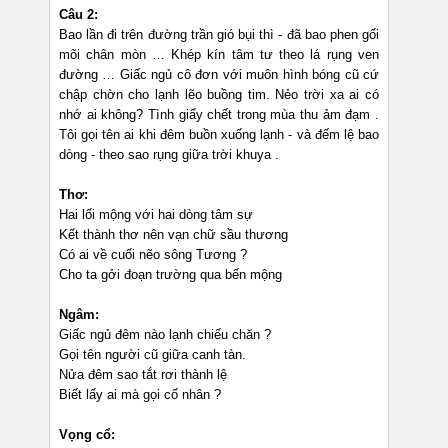
Câu 2:
Bao lần đi trên đường trần gió bụi thì - đã bao phen gối
mõi chân mòn … Khép kín tâm tư theo lá rụng ven
đường … Giấc ngủ cô đơn với muôn hình bóng cũ cứ
chập chờn cho lạnh lẽo buồng tim. Nẻo trời xa ai có
nhớ ai không? Tình giẩy chết trong mùa thu ảm đạm .
Tôi gọi tên ai khi đêm buồn xuống lạnh - và đếm lệ bao
dòng - theo sao rụng giữa trời khuya .
Thơ:
Hai lối mộng với hai dòng tâm sự
Kết thành thơ nên vạn chữ sầu thương
Có ai về cuối nẽo sông Tương ?
Cho ta gởi đoạn trường qua bến mộng
Ngâm:
Giấc ngủ đêm nào lạnh chiếu chăn ?
Gọi tên người cũ giữa canh tàn.
Nửa đêm sao tắt rơi thành lệ
Biết lấy ai mà gọi cố nhân ?
Vọng cổ: