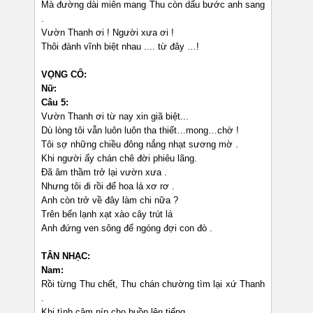
Mà đường dài miên mang Thu còn dấu bước anh sang
.
Vườn Thanh ơi ! Người xưa ơi !
Thôi đành vĩnh biệt nhau .... từ đây …!
VỌNG CỔ:
Nữ:
Câu 5:
Vườn Thanh ơi từ nay xin giã biệt...
Dù lòng tôi vẫn luôn luôn tha thiết…mong…chờ !
Tôi sợ những chiều đông nắng nhạt sương mờ .
Khi người ấy chán chê đời phiêu lãng.
Đã âm thầm trở lại vườn xưa .
Nhưng tôi đi rồi để hoa lá xơ rơ .
Anh còn trở về đây làm chi nữa ?
Trên bến lạnh xạt xào cây trút lá
Anh đứng ven sông để ngóng đợi con đò .
TÂN NHẠC:
Nam:
Rồi từng Thu chết, Thu chán chường tìm lại xứ Thanh
.
Khi tình câm nín cho buồn lên tiếng ...