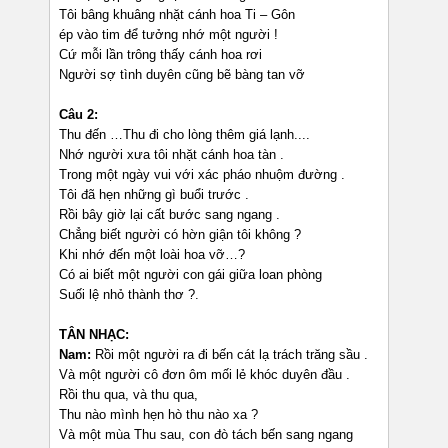
Tôi bâng khuâng nhặt cánh hoa Ti – Gôn
ép vào tim để tưởng nhớ một người !
Cứ mỗi lần trông thấy cánh hoa rơi
Người sợ tình duyên cũng bẽ bàng tan vỡ
Câu 2:
Thu đến …Thu đi cho lòng thêm giá lạnh....
Nhớ người xưa tôi nhặt cánh hoa tàn .
Trong một ngày vui với xác pháo nhuộm đường .
Tôi đã hẹn những gì buổi trước .
Rồi bây giờ lại cất bước sang ngang .
Chẳng biết người có hờn giận tôi không ?
Khi nhớ đến một loài hoa vỡ…?
Có ai biết một người con gái giữa loan phòng
Suối lệ nhỏ thành thơ ?.
TÂN NHẠC:
Nam:
Rồi một người ra đi bến cát lạ trách trăng sầu .
Và một người cô đơn ôm mối lẻ khóc duyên đầu .
Rồi thu qua, và thu qua,
Thu nào mình hẹn hò thu nào xa ?
Và một mùa Thu sau, con đò tách bến sang ngang