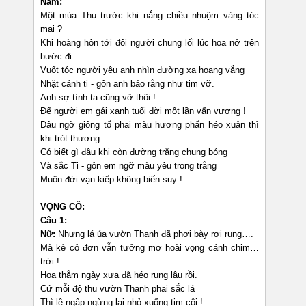
Nam:
Một mùa Thu trước khi nắng chiều nhuộm vàng tóc
mai ?
Khi hoàng hôn tới đôi người chung lối lúc hoa nở trên
bước đi .
Vuốt tóc người yêu anh nhìn đường xa hoang vắng
Nhặt cánh ti - gôn anh bảo rằng như tim vỡ.
Anh sợ tình ta cũng vỡ thôi !
Để người em gái xanh tuổi đời một lần vấn vương !
Đâu ngờ giông tố phai màu hương phấn héo xuân thì
khi trót thương .
Có biết gì đâu khi còn đường trăng chung bóng
Và sắc Ti - gôn em ngỡ màu yêu trong trắng
Muôn đời vạn kiếp không biến suy !
VỌNG CỔ:
Câu 1:
Nữ:
Nhưng lá úa vườn Thanh đã phơi bày rơi rụng….
Mà kẻ cô đơn vẫn tưởng mơ hoài vọng cánh chim…
trời !
Hoa thắm ngày xưa đã héo rụng lâu rồi.
Cứ mỗi độ thu vườn Thanh phai sắc lá
Thì lệ ngập ngừng lại nhỏ xuống tim côi !