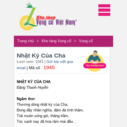
Trang chủ
>
Kho tàng Vọng cổ
>
Vọng cổ
Nhật Ký Của Cha
Lượt xem: 1041
| Gửi bài viết qua
1945
| Mã số:
email
NHẬT KÝ CỦA CHA
Đặng Thanh Huyền
Ngâm thơ:
Thương dòng nhật ký của Cha,
Đong đầy nhân nghĩa, đậm đà tình thâm,
Trải muôn sóng gió, thăng trầm,
Tóc xanh nay đã hoa râm mái đầu…