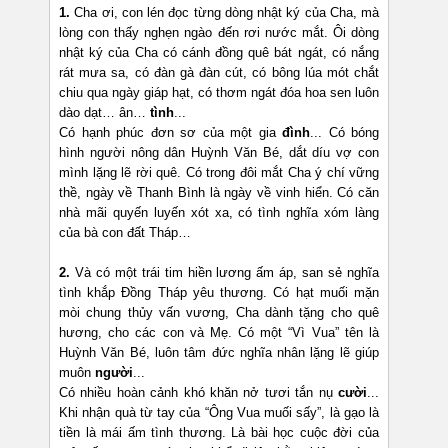
1.
Cha ơi, con lén đọc từng dòng nhật ký của Cha, mà
lòng con thấy nghẹn ngào đến rơi nước mắt. Ôi dòng
nhật ký của Cha có cánh đồng quê bát ngát, có nắng
rát mưa sa, có đàn gà đàn cút, có bông lúa mót chắt
chiu qua ngày giáp hạt, có thơm ngát đóa hoa sen luôn
dào dạt… ân…
tình
...
Có hạnh phúc đơn sơ của một gia
đình
... Có bóng
hình người nông dân Huỳnh Văn Bé, dắt díu vợ con
mình lặng lẽ rời quê. Có trong đôi mắt Cha ý chí vững
thề, ngày về Thanh Bình là ngày về vinh hiển. Có căn
nhà mãi quyến luyến xót xa, có tình nghĩa xóm làng
của bà con đất Tháp…
2.
Và có một trái tim hiền lương ấm áp, san sẻ nghĩa
tình khắp Đồng Tháp yêu thương. Có hạt muối mặn
mòi chung thủy vấn vương, Cha dành tặng cho quê
hương, cho các con và Mẹ. Có một “Vì Vua” tên là
Huỳnh Văn Bé, luôn tâm đức nghĩa nhân lặng lẽ giúp
muôn
người
...
Có nhiều hoàn cảnh khó khăn nở tươi tắn nụ
cười
...
Khi nhận quà từ tay của “Ông Vua muối sấy”, là gạo là
tiền là mái ấm tình thương. Là bài học cuộc đời của