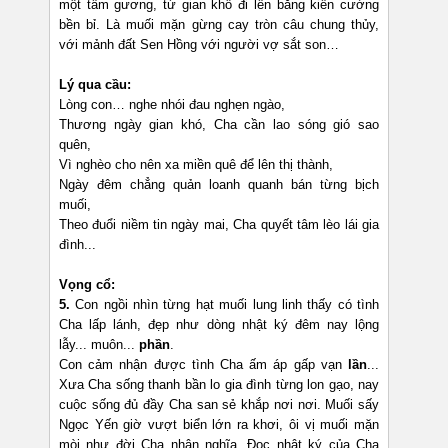
một tấm gương, từ gian khổ đi lên bằng kiên cường
bền bỉ. Là muối mặn gừng cay tròn câu chung thủy,
với mảnh đất Sen Hồng với người vợ sắt son…
Lý qua cầu:
Lòng con… nghe nhói đau nghẹn ngào,
Thương ngày gian khó, Cha cần lao sóng gió sao
quên,
Vì nghèo cho nên xa miền quê để lên thị thành,
Ngày đêm chẳng quản loanh quanh bán từng bịch
muối,
Theo đuổi niềm tin ngày mai, Cha quyết tâm lèo lái gia
đình...
Vọng cổ:
5.
Con ngồi nhìn từng hạt muối lung linh thấy có tình
Cha lấp lánh, đẹp như dòng nhật ký đêm nay lộng
lẫy... muôn...
phần
.
Con cảm nhận được tình Cha ấm áp gấp vạn
lần
...
Xưa Cha sống thanh bần lo gia đình từng lon gạo, nay
cuộc sống đủ đầy Cha san sẻ khắp nơi nơi. Muối sấy
Ngọc Yến giờ vượt biển lớn ra khơi, ôi vị muối mặn
mòi như đời Cha nhân nghĩa. Đọc nhật ký của Cha