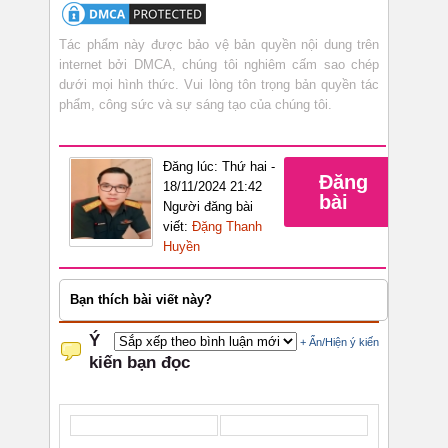
Tác phẩm này được bảo vệ bản quyền nội dung trên
internet bởi DMCA, chúng tôi nghiêm cấm sao chép
dưới mọi hình thức. Vui lòng tôn trọng bản quyền tác
phẩm, công sức và sự sáng tạo của chúng tôi.
Đăng lúc: Thứ hai -
Đăng
18/11/2024 21:42
bài
Người đăng bài
viết:
Đặng Thanh
Huyền
Bạn thích bài viết này?