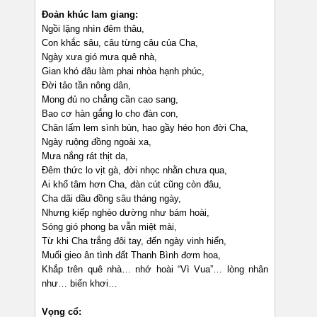
Đoản khúc lam giang:
Ngồi lặng nhìn đêm thâu,
Con khắc sâu, câu từng câu của Cha,
Ngày xưa gió mưa quê nhà,
Gian khó đâu làm phai nhòa hạnh phúc,
Đời tảo tần nông dân,
Mong đủ no chẳng cần cao sang,
Bao cơ hàn gắng lo cho đàn con,
Chân lấm lem sình bùn, hao gầy héo hon đời Cha,
Ngày ruộng đồng ngoài xa,
Mưa nắng rát thịt da,
Đêm thức lo vịt gà, đời nhọc nhằn chưa qua,
Ai khổ tâm hơn Cha, đàn cút cũng còn đâu,
Cha dãi dầu đồng sâu tháng ngày,
Nhưng kiếp nghèo dường như bám hoài,
Sóng gió phong ba vẫn miệt mài,
Từ khi Cha trắng đôi tay, đến ngày vinh hiển,
Muối gieo ân tình đất Thanh Bình đơm hoa,
Khắp trên quê nhà… nhớ hoài “Vì Vua”… lòng nhân
như… biển khơi…
Vọng cổ: