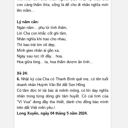
con càng thấm thía, sống là để cho đi nhân nghĩa mới
lên mầm…
Lý năm căn:
Ngàn năm… phụ tử tình thâm,
Lời Cha con khắc cốt ghi tâm,
Nhân nghĩa khi trao cho nhau,
Thì bao trái tim sẽ đẹp,
Mình gieo nhân ái gần xa,
Ngày sau rực rỡ đầy... hoa,
Hoa giữa lòng... ta, hoa thấm đượm ân tình...
Xề 24:
6.
Nhật ký của Cha có Thanh Bình quê mẹ, có tên tuổi
doanh nhân Huỳnh Văn Bé đất Sen Hồng.
Có tâm đức trí tài bác ái mênh mông, có lời dạy nghĩa
nhân trong từng dòng ghi tâm huyết. Có cái tình của
"Vì Vua" đong đầy tha thiết, dành cho đồng bào mình
trên đất Việt mến yêu./.
Long Xuyên, ngày 04 tháng 5 năm 2024.